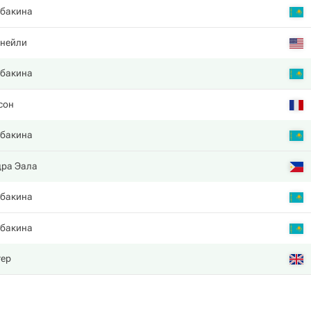
ыбакина
кнейли
ыбакина
сон
ыбакина
дра Эала
ыбакина
ыбакина
тер