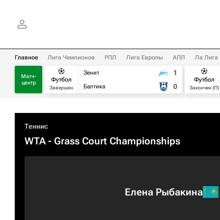
Главное
Лига Чемпионов
РПЛ
Лига Европы
АПЛ
Ла Лига
1
Зенит
Матч-
Футбол
Футбол
центр
0
Балтика
Завершен
Закончен (П)
Теннис
WTA
- Grass Court Championships
Елена Рыбакина