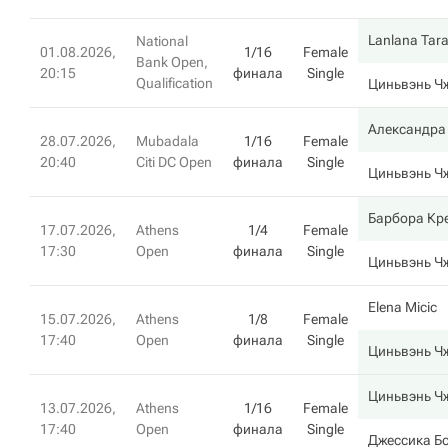
Lanlana Tar
National
01.08.2026,
1/16
Female
Bank Open,
20:15
финала
Single
Qualification
Циньвэнь Ч
Александра
28.07.2026,
Mubadala
1/16
Female
20:40
Citi DC Open
финала
Single
Циньвэнь Ч
Барбора Кр
17.07.2026,
Athens
1/4
Female
17:30
Open
финала
Single
Циньвэнь Ч
Elena Micic
15.07.2026,
Athens
1/8
Female
17:40
Open
финала
Single
Циньвэнь Ч
Циньвэнь Ч
13.07.2026,
Athens
1/16
Female
17:40
Open
финала
Single
Джессика Б