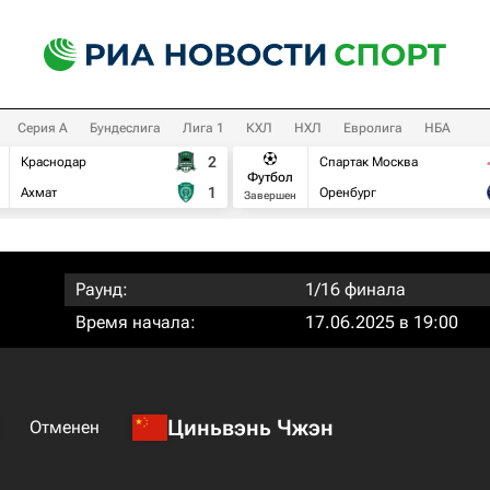
Серия А
Бундеслига
Лига 1
КХЛ
НХЛ
Евролига
НБА
2
Краснодар
Спартак Москва
Футбол
1
Ахмат
Оренбург
Завершен
Раунд:
1/16 финала
Время начала:
17.06.2025 в 19:00
Циньвэнь Чжэн
Отменен