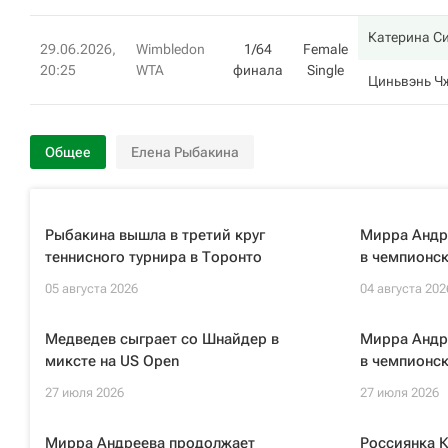
Катерина С
29.06.2026,
Wimbledon
1/64
Female
20:25
WTA
финала
Single
Циньвэнь Ч
Общее
Елена Рыбакина
Рыбакина вышла в третий круг
Мирра Андр
теннисного турнира в Торонто
в чемпионс
05 августа 2026
04 августа 202
Медведев сыграет со Шнайдер в
Мирра Андр
миксте на US Open
в чемпионс
27 июля 2026
27 июля 2026
Мирра Андреева продолжает
Россиянка К