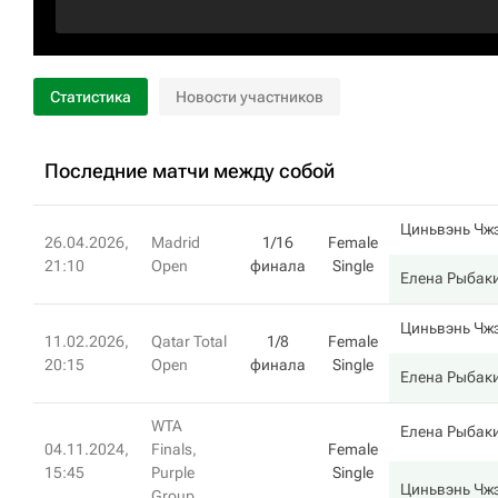
Статистика
Новости участников
Последние матчи между собой
Циньвэнь Чж
26.04.2026,
Madrid
1/16
Female
21:10
Open
финала
Single
Елена Рыбак
Циньвэнь Чж
11.02.2026,
Qatar Total
1/8
Female
20:15
Open
финала
Single
Елена Рыбак
WTA
Елена Рыбак
04.11.2024,
Finals,
Female
15:45
Purple
Single
Циньвэнь Чж
Group