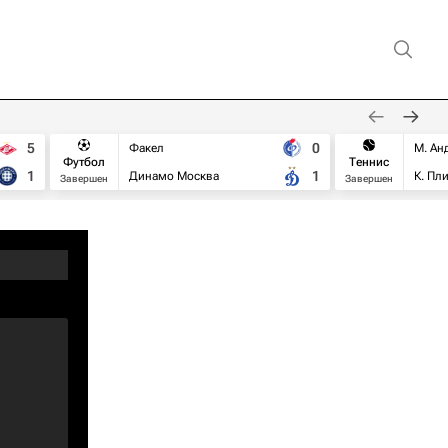
5
0
Факел
М. Ан
Футбол
Теннис
1
1
Динамо Москва
К. Пл
Завершен
Завершен