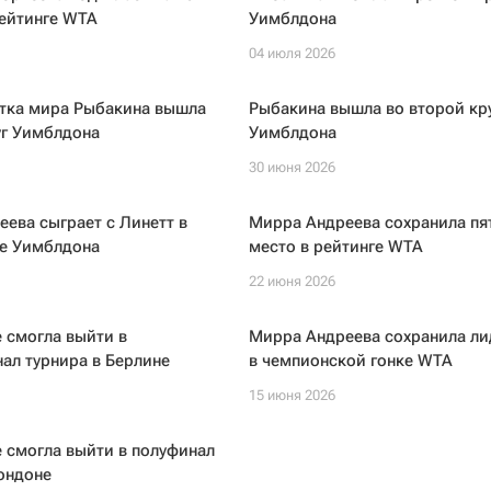
рейтинге WTA
Уимблдона
04 июля 2026
етка мира Рыбакина вышла
Рыбакина вышла во второй кр
уг Уимблдона
Уимблдона
30 июня 2026
ева сыграет с Линетт в
Мирра Андреева сохранила пя
ге Уимблдона
место в рейтинге WTA
22 июня 2026
 смогла выйти в
Мирра Андреева сохранила ли
ал турнира в Берлине
в чемпионской гонке WTA
15 июня 2026
 смогла выйти в полуфинал
ондоне