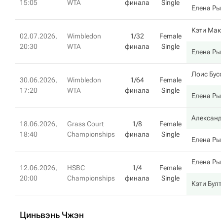
15:05
WTA
финала
Single
Елена Р
Кэти Ма
02.07.2026,
Wimbledon
1/32
Female
20:30
WTA
финала
Single
Елена Р
Лоис Бус
30.06.2026,
Wimbledon
1/64
Female
17:20
WTA
финала
Single
Елена Р
Алексан
18.06.2026,
Grass Court
1/8
Female
18:40
Championships
финала
Single
Елена Р
Елена Р
12.06.2026,
HSBC
1/4
Female
20:00
Championships
финала
Single
Кэти Бул
Циньвэнь Чжэн