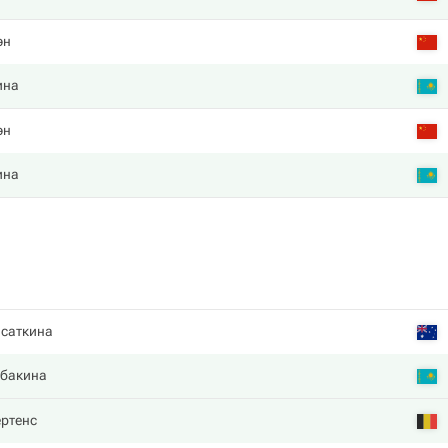
эн
ина
эн
ина
асаткина
ыбакина
ртенс