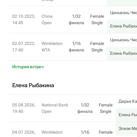
Циньвэнь Чж
02.10.2023,
China
1/32
Female
14:45
Open
финала
Single
Елена Рыбак
Циньвэнь Чж
02.07.2022,
Wimbledon
1/16
Female
17:40
WTA
финала
Single
Елена Рыбак
История встреч
Елена Рыбакина
Дарья К
05.08.2026,
National Bank
1/32
Female
19:40
Open
финала
Single
Елена Р
Элизе Ме
04.07.2026,
Wimbledon
1/16
Female