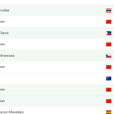
arudee
жэн
 Эала
жэн
ейчикова
жэн
жэн
жэн
оусас-Манейро