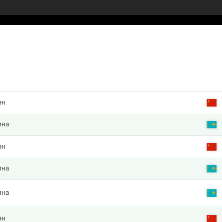
эн
ина
эн
ина
ина
эн