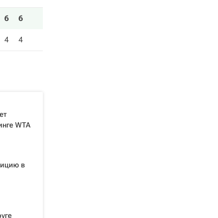
6
6
4
4
ет
тинге WTA
зицию в
уге