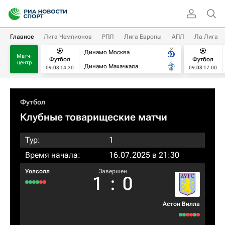
Главное
Лига Чемпионов
РПЛ
Лига Европы
АПЛ
Ла Лига
Динамо Москва
Матч-
Футбол
Футбол
центр
Динамо Махачкала
09.08 14:30
09.08 17:00
Футбол
Клубные товарищеские матчи
Тур:
1
Время начала:
16.07.2025 в 21:30
Уолсолл
Завершен
1
:
0
Астон Вилла