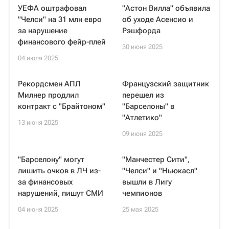
УЕФА оштрафовал
"Астон Вилла" объявила
"Челси" на 31 млн евро
об уходе Асенсио и
за нарушение
Рэшфорда
финансового фейр-плей
30 июня 2025
04 июля 2025
Рекордсмен АПЛ
Французский защитник
Милнер продлил
перешел из
контракт с "Брайтоном"
"Барселоны" в
"Атлетико"
13 июня 2025
09 июня 2025
"Барселону" могут
"Манчестер Сити",
лишить очков в ЛЧ из-
"Челси" и "Ньюкасл"
за финансовых
вышли в Лигу
нарушений, пишут СМИ
чемпионов
04 июня 2025
25 мая 2025