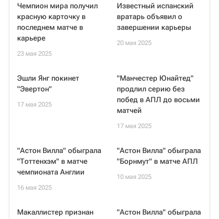
Чемпион мира получил
Известный испанский
красную карточку в
вратарь объявил о
последнем матче в
завершении карьеры
карьере
20 мая 2025
23 мая 2025
Эшли Янг покинет
"Манчестер Юнайтед"
"Эвертон"
продлил серию без
побед в АПЛ до восьми
17 мая 2025
матчей
17 мая 2025
"Астон Вилла" обыграла
"Астон Вилла" обыграла
"Тоттенхэм" в матче
"Борнмут" в матче АПЛ
чемпионата Англии
10 мая 2025
16 мая 2025
Макаллистер признан
"Астон Вилла" обыграла