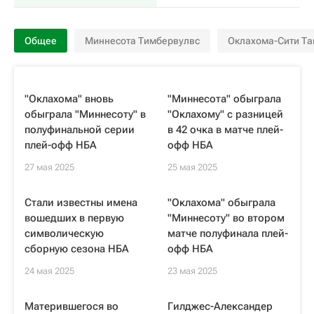
Общее
Миннесота Тимбервулвс
Оклахома-Сити Та
"Оклахома" вновь
"Миннесота" обыграла
обыграла "Миннесоту" в
"Оклахому" с разницей
полуфинальной серии
в 42 очка в матче плей-
плей-офф НБА
офф НБА
27 мая 2025
25 мая 2025
Стали известны имена
"Оклахома" обыграла
вошедших в первую
"Миннесоту" во втором
символическую
матче полуфинала плей-
сборную сезона НБА
офф НБА
24 мая 2025
23 мая 2025
Матерившегося во
Гилджес-Александер