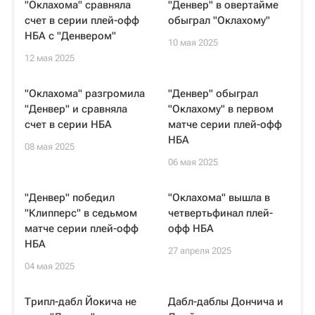
"Оклахома" сравняла
"Денвер" в овертайме
счет в серии плей-офф
обыграл "Оклахому"
НБА с "Денвером"
10 мая 2025
12 мая 2025
"Оклахома" разгромила
"Денвер" обыграл
"Денвер" и сравняла
"Оклахому" в первом
счет в серии НБА
матче серии плей-офф
НБА
08 мая 2025
06 мая 2025
"Денвер" победил
"Оклахома" вышла в
"Клипперс" в седьмом
четвертьфинал плей-
матче серии плей-офф
офф НБА
НБА
27 апреля 2025
04 мая 2025
Трипл-дабл Йокича не
Дабл-даблы Дончича и