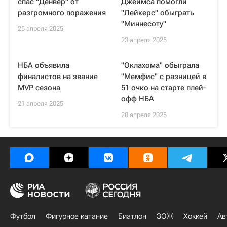
спас "Денвер" от
Джеймса помогли
разгромного поражения
"Лейкерс" обыграть
"Миннесоту"
25 апреля 2025
23 апреля 2025
НБА объявила
"Оклахома" обыграла
финалистов на звание
"Мемфис" с разницей в
MVP сезона
51 очко на старте плей-
офф НБА
21 апреля 2025
20 апреля 2025
Футбол
Фигурное катание
Биатлон
ЗОЖ
Хоккей
Ав