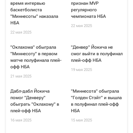
время интервью
признан MVP
баскетболиста
регулярного
"Миннесоты" наказала
чемпионата НБА
НБА
22 мая 2025
22 мая 2025
"Оклахома" обыграла
"Денвер" Йокича не
"Миннесоту" в первом
смог выйти в полуфинал
матче полуфинала плей-
плей-офф НБА
офф НБА
19 мая 2025
21 мая 2025
Дабл-дабл Йокича
"Миннесота" обыграла
помог "Денверу"
"Голден Стэйт" и вышла
обыграть "Оклахому" в
в полуфинал плей-офф
плей-офф НБА
НБА
16 мая 2025
15 мая 2025