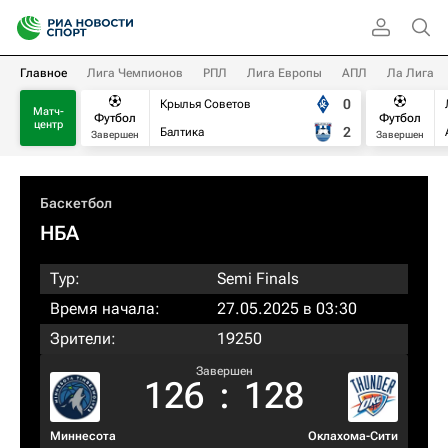
Главное
Лига Чемпионов
РПЛ
Лига Европы
АПЛ
Ла Лига
0
Крылья Советов
Матч-
Футбол
Футбол
центр
2
Балтика
Завершен
Завершен
Баскетбол
НБА
Тур:
Semi Finals
Время начала:
27.05.2025 в 03:30
Зрители:
19250
Завершен
126
:
128
Миннесота
Оклахома-Сити