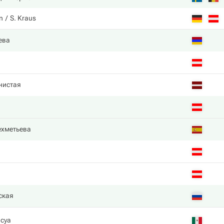
n
S. Kraus
ева
нистая
ехметьева
ская
асуа