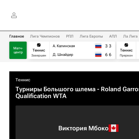
Главное
Лига Чемпионов
РПЛ
Лига Европы
АПЛ
Ла Лига
3
3
А. Калинская
Матч-
Теннис
Теннис
центр
6
6
Д. Шнайдер
Завершен
Прерван
Теннис
Турниры Большого шлема
- Roland Garro
Qualification WTA
Виктория Мбоко