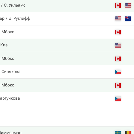
С. Уильямс
ар
Э. Рутлифф
я Мбоко
 Киз
я Мбоко
а Синякова
я Мбоко
артункова
 Циммерман