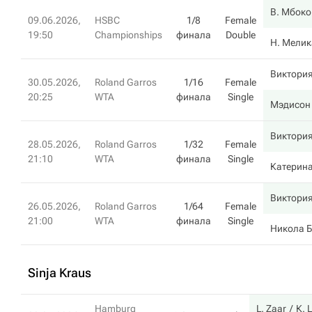
В. Мбоко
09.06.2026,
HSBC
1/8
Female
19:50
Championships
финала
Double
Н. Мелик
Виктори
30.05.2026,
Roland Garros
1/16
Female
20:25
WTA
финала
Single
Мэдисон
Виктори
28.05.2026,
Roland Garros
1/32
Female
21:10
WTA
финала
Single
Катерин
Виктори
26.05.2026,
Roland Garros
1/64
Female
21:00
WTA
финала
Single
Никола Б
Sinja Kraus
Hamburg
L. Zaar
К.