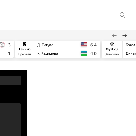
3
6
4
Д. Пегула
Брага
Теннис
Футбол
1
4
0
К. Рахимова
Дина
Прерван
Завершен