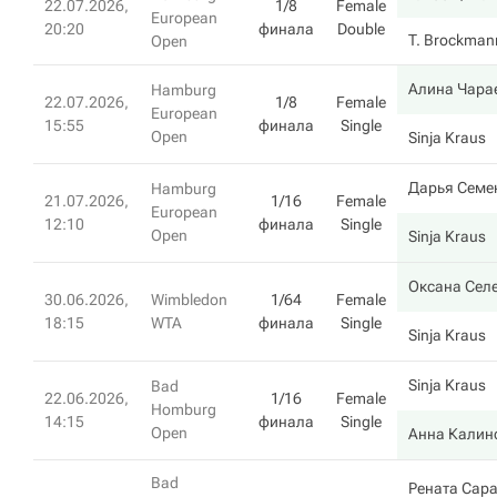
22.07.2026,
1/8
Female
European
20:20
финала
Double
T. Brockman
Open
Алина Чара
Hamburg
22.07.2026,
1/8
Female
European
15:55
финала
Single
Open
Sinja Kraus
Дарья Семе
Hamburg
21.07.2026,
1/16
Female
European
12:10
финала
Single
Open
Sinja Kraus
Оксана Сел
30.06.2026,
Wimbledon
1/64
Female
18:15
WTA
финала
Single
Sinja Kraus
Sinja Kraus
Bad
22.06.2026,
1/16
Female
Homburg
14:15
финала
Single
Open
Анна Калин
Bad
Рената Сар