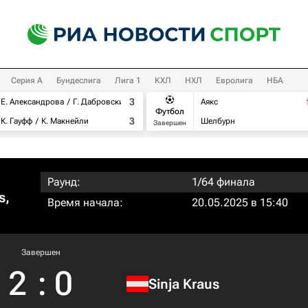
Серия А
Бундеслига
Лига 1
КХЛ
НХЛ
Евролига
НБА
3
Е. Александрова
Г. Дабровски
Аякс
Футбол
3
К. Гауфф
К. Макнейли
Шелбурн
Завершен
Раунд:
1/64 финала
s,
Время начала:
20.05.2025 в 15:40
Завершен
2
:
0
Sinja Kraus