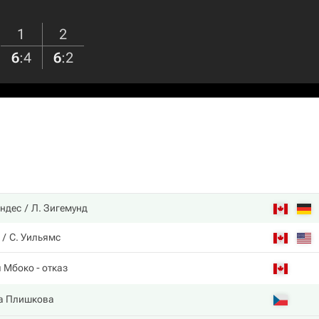
1
2
6
:
4
6
:
2
ндес
Л. Зигемунд
С. Уильямс
я Мбоко
- отказ
а Плишкова