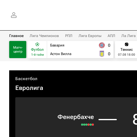
Главное
Лига Чемпионов
РПЛ
Лига Европы
АПЛ
Ла Лига
0
Бавария
Матч-
Футбол
Теннис
центр
0
Астон Вилла
1-й тайм
07.08 18:00
Баскетбол
Евролига
Фенербахче