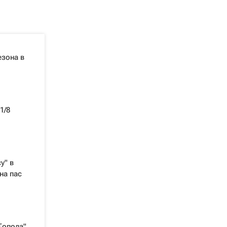
езона в
1/8
у" в
на пас
Топола"