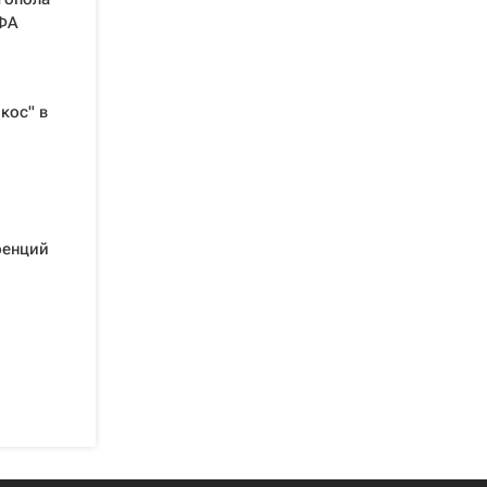
ЕФА
кос" в
ренций