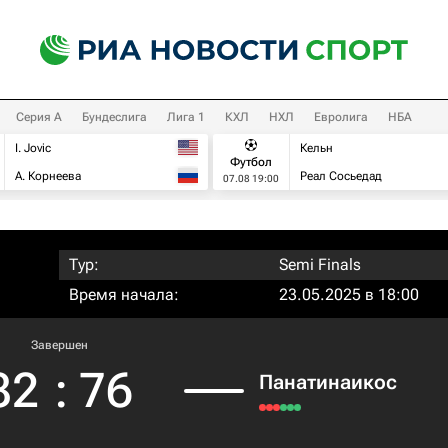
Серия А
Бундеслига
Лига 1
КХЛ
НХЛ
Евролига
НБА
I. Jovic
Кельн
Футбол
А. Корнеева
Реал Сосьедад
07.08 19:00
Тур:
Semi Finals
Время начала:
23.05.2025 в 18:00
Завершен
82
:
76
Панатинаикос