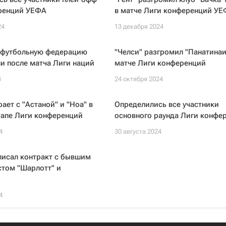
ренций УЕФА
в матче Лиги конференций У
24
13 декабря 2024
 футбольную федерацию
"Челси" разгромил "Панатинаи
и после матча Лиги наций
матче Лиги конференций
4
24 октября 2024
рает с "Астаной" и "Ноа" в
Определились все участники
тапе Лиги конференций
основного раунда Лиги конфе
4
30 августа 2024
писал контракт с бывшим
стом "Шарлотт" и
4