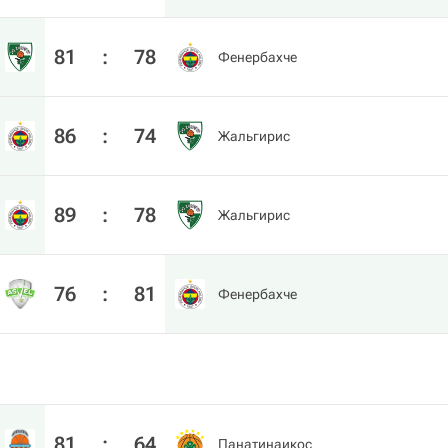
81
:
78
Фенербахче
86
:
74
Жальгирис
89
:
78
Жальгирис
76
:
81
Фенербахче
81
:
64
Панатинаикос