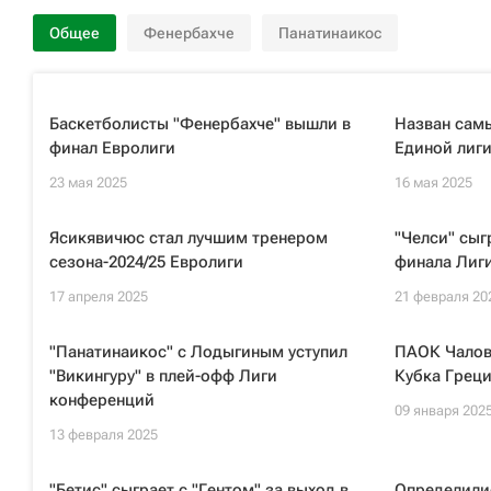
Общее
Фенербахче
Панатинаикос
Баскетболисты "Фенербахче" вышли в
Назван сам
финал Евролиги
Единой лиги
23 мая 2025
16 мая 2025
Ясикявичюс стал лучшим тренером
"Челси" сыгр
сезона-2024/25 Евролиги
финала Лиг
17 апреля 2025
21 февраля 20
"Панатинаикос" с Лодыгиным уступил
ПАОК Чалов
"Викингуру" в плей-офф Лиги
Кубка Грец
конференций
09 января 202
13 февраля 2025
"Бетис" сыграет с "Гентом" за выход в
Определилис