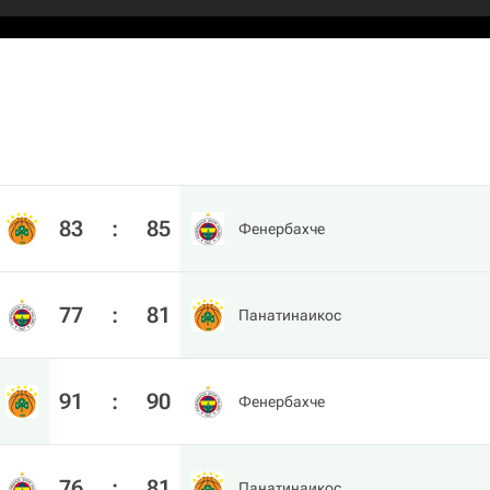
83
:
85
Фенербахче
77
:
81
Панатинаикос
91
:
90
Фенербахче
76
:
81
Панатинаикос