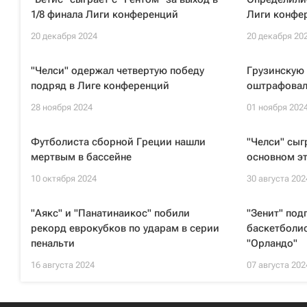
1/8 финала Лиги конференций
Лиги конфе
20 декабря 2024
20 декабря 20
"Челси" одержал четвертую победу
Грузинскую
подряд в Лиге конференций
оштрафовал
28 ноября 2024
01 ноября 202
Футболиста сборной Греции нашли
"Челси" сыг
мертвым в бассейне
основном э
10 октября 2024
30 августа 202
"Аякс" и "Панатинаикос" побили
"Зенит" под
рекорд еврокубков по ударам в серии
баскетболи
пенальти
"Орландо"
16 августа 2024
07 августа 202