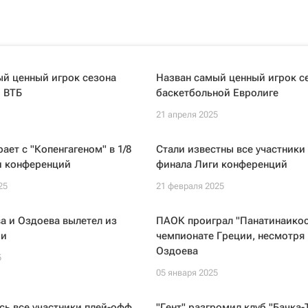
ый ценный игрок сезона
Назван самый ценный игрок с
 ВТБ
баскетбольной Евролиге
21 апреля 2025
ает с "Копенгагеном" в 1/8
Стали известны все участники 
и конференций
финала Лиги конференций
25
21 февраля 2025
а и Оздоева вылетел из
ПАОК проиграл "Панатинаикос
ии
чемпионате Греции, несмотря 
Оздоева
5
05 января 2025
ь все участники плей-офф
"Гент" разгромил клуб "Бачка-