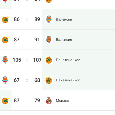
86
:
89
Валенсия
87
:
91
Валенсия
105
:
107
Панатинаикос
67
:
68
Панатинаикос
87
:
79
Монако