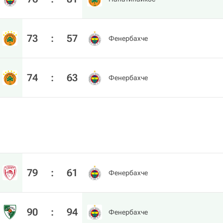
73
:
57
Фенербахче
74
:
63
Фенербахче
79
:
61
Фенербахче
90
:
94
Фенербахче