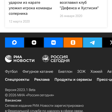
ударом из карате
возглавил клуб
уложил игрока команды
"Дефенса и Хустисия"
соперника
26 января 2020
12 марта 2020
Футбол
Фигурное катание
Биатлон
ЗОЖ
Хоккей
Ав
Спецпроекты
Реклама
Продукты и сервисы
Пресс-ц
Версия 2023.1 Beta
© 2026 МИА «Россия сегодня»
Вакансии
Сетевое издание РИА Новости зарегистрировано
в Федеральной службе по надзору в сфере связи,