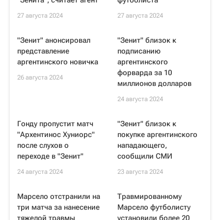
"Зенита", считает агент
футболиста
27 августа 2024
27 августа 2024
"Зенит" анонсировал
"Зенит" близок к
представление
подписанию
аргентинского новичка
аргентинского
форварда за 10
26 августа 2024
миллионов долларов
24 августа 2024
Гонду пропустит матч
"Зенит" близок к
"Архентинос Хуниорс"
покупке аргентинского
после слухов о
нападающего,
переходе в "Зенит"
сообщили СМИ
24 августа 2024
23 августа 2024
Марсело отстранили на
Травмированному
три матча за нанесение
Марсело футболисту
тяжелой травмы
установили более 20