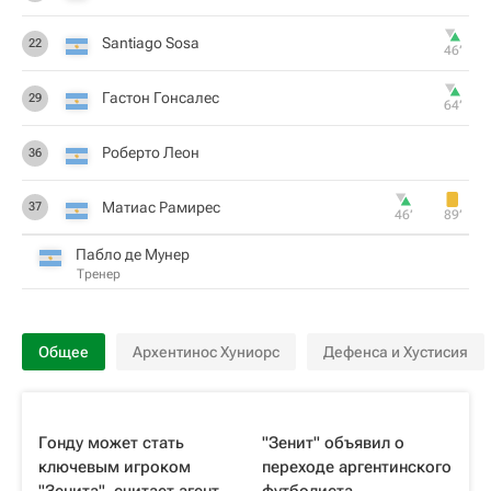
Santiago Sosa
22
46‎’‎
Гастон Гонсалес
29
64‎’‎
Роберто Леон
36
Матиас Рамирес
37
46‎’‎
89‎’‎
Пабло де Мунер
Тренер
Общее
Архентинос Хуниорс
Дефенса и Хустисия
Гонду может стать
"Зенит" объявил о
ключевым игроком
переходе аргентинского