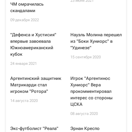
23 июня 2021
ЧМ омрачилась
скандалами
09 декабря 2022
"Дефенса и Хустисия"
Науэль Молина перешел
впервые завоевала
из "Боки Хуниорс" в
Южноамериканский
"Удинезе"
кубок
15 сентября 2020
24 января 2021
Аргентинский защитник
Игрок "Аргентинос
Матрикарди стал
Хуниорс" Вера
игроком "Ротора"
прокомментировал
интерес со стороны
14 августа 2020
ЦСКА
08 августа 2020
Экс-футболист "Реала"
Эрнан Креспо