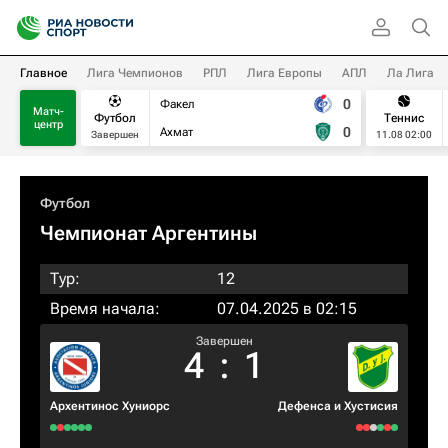
Главное
Лига Чемпионов
РПЛ
Лига Европы
АПЛ
Ла Лига
0
Факел
Матч-
Футбол
Теннис
центр
0
Ахмат
Завершен
11.08 02:00
Футбол
Чемпионат Аргентины
Тур:
12
Время начала:
07.04.2025 в 02:15
Завершен
4
:
1
Архентинос Хуниорс
Дефенса и Хустисия