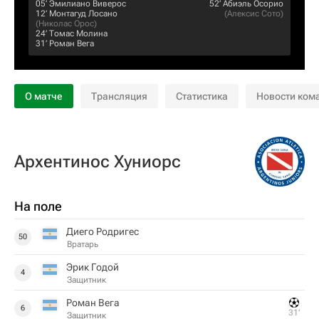
05‎’‎
Эмилиано Виверос
52‎’‎
Абиэль Осорио
12‎’‎
Монтагуд Лосано
(
Алексис Сото
)
(
Николас Орос
)
24‎’‎
Томас Молина
31‎’‎
Роман Вега
О матче
Трансляция
Статистика
Новости ком
Архентинос Хуниорс
На поле
Диего Родригес
50
Вратарь
Эрик Годой
4
Защитник
Роман Вега
6
31‎’‎
Защитник