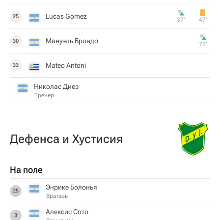
Lucas Gomez
25
37‎’‎
47‎’‎
Мануэль Брондо
30
77‎’‎
Mateo Antoni
33
Николас Диез
Тренер
Дефенса и Хустисия
На поле
Энрике Болонья
25
Вратарь
Алексис Сото
3