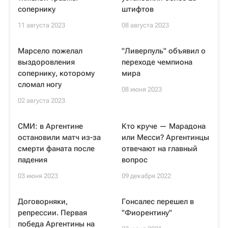
сопернику
штифтов
11 августа 2023
08 августа 2023
Марсело пожелал
"Ливерпуль" объявил о
выздоровления
переходе чемпиона
сопернику, которому
мира
сломал ногу
08 июня 2023
02 августа 2023
СМИ: в Аргентине
Кто круче — Марадона
остановили матч из-за
или Месси? Аргентинцы
смерти фаната после
отвечают на главный
падения
вопрос
03 июня 2023
09 декабря 2022
Договорняки,
Гонсалес перешел в
репрессии. Первая
"Фиорентину"
победа Аргентины на