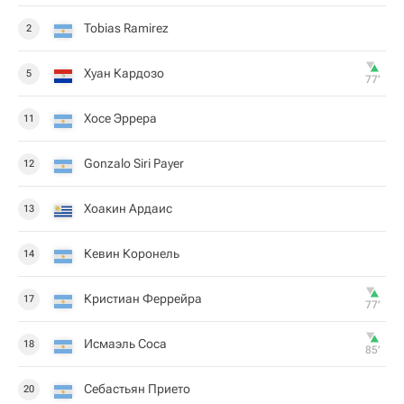
Tobias Ramirez
2
Хуан Кардозо
5
77‎’‎
Хосе Эррера
11
Gonzalo Siri Payer
12
Хоакин Ардаиc
13
Кевин Коронель
14
Кристиан Феррейра
17
77‎’‎
Исмаэль Соса
18
85‎’‎
Себастьян Прието
20