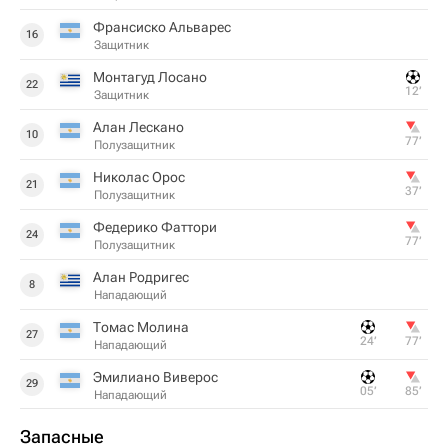
Франсиско Альварес
16
Защитник
Монтагуд Лосано
22
12‎’‎
Защитник
Алан Лескано
10
77‎’‎
Полузащитник
Николас Орос
21
37‎’‎
Полузащитник
Федерико Фаттори
24
77‎’‎
Полузащитник
Алан Родригес
8
Нападающий
Томас Молина
27
24‎’‎
77‎’‎
Нападающий
Эмилиано Виверос
29
05‎’‎
85‎’‎
Нападающий
Запасные