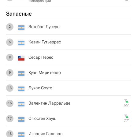
Нападающий
Запасные
Эстебан Лусеро
2
Кевин Гутьеррес
5
Сесар Перес
8
Хуан Мирителло
9
Лукас Соуто
13
Валентин Ларральде
16
65‎’‎
Огюстен Хауш
17
77‎’‎
Игнасио Гальван
18