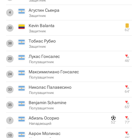
Защитник
Агустин Сьенра
4
Защитник
Kevin Balanta
30
62‎’‎
Защитник
Тобиас Рубио
38
Защитник
Лукас Гонсалес
20
46‎’‎
Полузащитник
Максимилиано Гонсалес
24
Полузащитник
Николас Палавесино
33
64‎’‎
Полузащитник
Benjamin Schamine
35
65‎’‎
Полузащитник
Абиэль Осорио
7
52‎’‎
77‎’‎
Нападающий
Аарон Молинас
10
46‎’‎