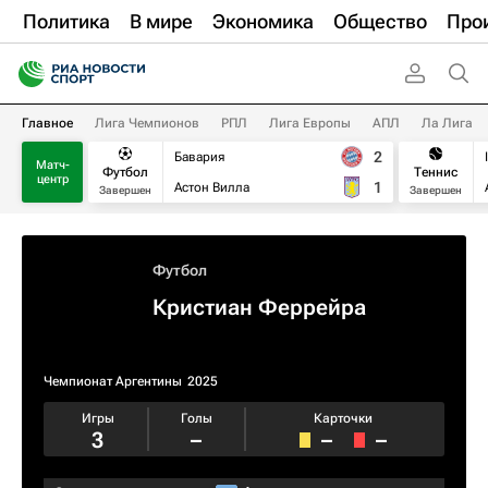
Политика
В мире
Экономика
Общество
Про
Главное
Лига Чемпионов
РПЛ
Лига Европы
АПЛ
Ла Лига
2
Бавария
Матч-
Футбол
Теннис
центр
1
Астон Вилла
Завершен
Завершен
Футбол
Кристиан Феррейра
Чемпионат Аргентины
2025
Игры
Голы
Карточки
3
–
–
–