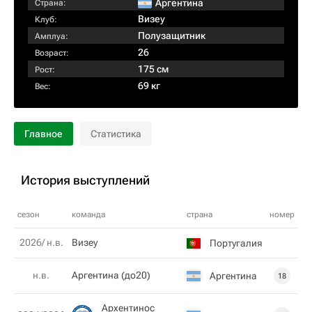
Аргентина
Страна:
Визеу
Клуб:
Полузащитник
Амплуа:
26
Возраст:
175 см
Рост:
69 кг
Вес:
Главное
Статистика
История выступлений
сезон
команда
страна
номер
2026/ н.в.
Визеу
Португалия
н.в.
Аргентина (до20)
Аргентина
18
Архентинос