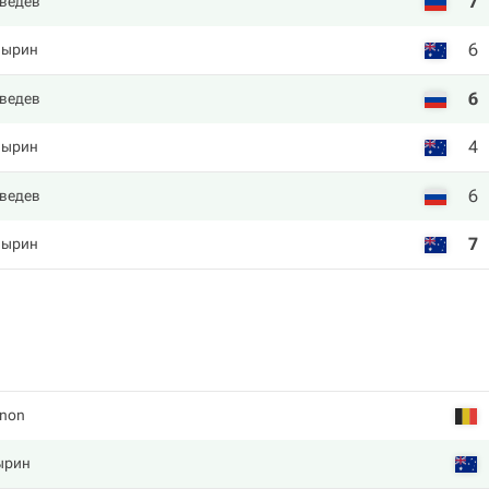
7
ведев
6
пырин
6
ведев
4
пырин
6
ведев
7
пырин
gnon
ырин