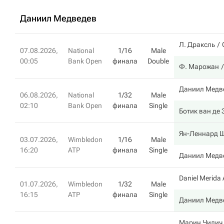
Даниил Медведев
Л. Драксль
07.08.2026,
National
1/16
Male
00:05
Bank Open
финала
Double
Ф. Марожан
Даниил Медв
06.08.2026,
National
1/32
Male
02:10
Bank Open
финала
Single
Ботик ван де
Ян-Леннард 
03.07.2026,
Wimbledon
1/16
Male
16:20
ATP
финала
Single
Даниил Медв
Daniel Merida 
01.07.2026,
Wimbledon
1/32
Male
16:15
ATP
финала
Single
Даниил Медв
Марин Чилич