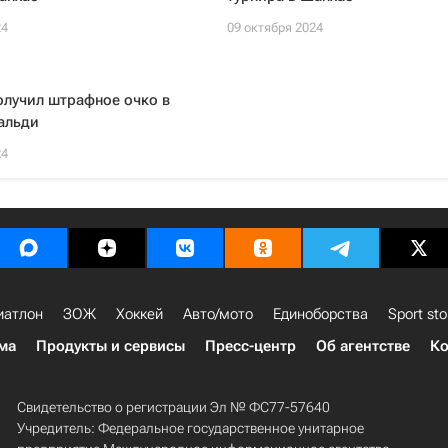
24
09 октября 2024
олучил штрафное очко в
альди
24
иатлон
ЗОЖ
Хоккей
Авто/мото
Единоборства
Sport sto
ма
Продукты и сервисы
Пресс-центр
Об агентстве
Ко
Свидетельство о регистрации Эл № ФС77-57640
Учредитель: Федеральное государственное унитарное