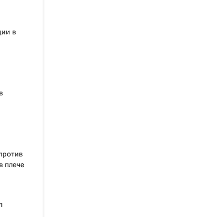
ции в
в
 против
в плече
л