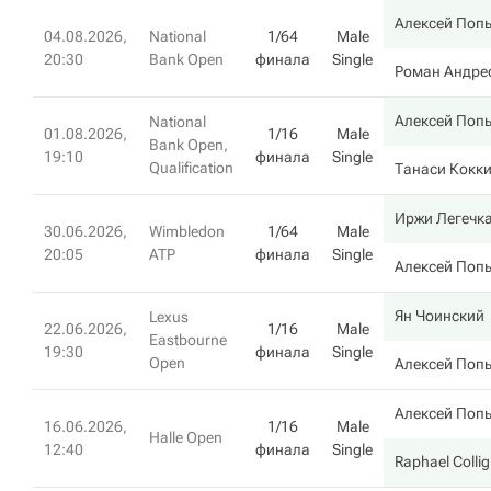
Алексей Поп
04.08.2026,
National
1/64
Male
20:30
Bank Open
финала
Single
Роман Андрес
Алексей Поп
National
01.08.2026,
1/16
Male
Bank Open,
19:10
финала
Single
Qualification
Танаси Кокк
Иржи Легечк
30.06.2026,
Wimbledon
1/64
Male
20:05
ATP
финала
Single
Алексей Поп
Ян Чоинский
Lexus
22.06.2026,
1/16
Male
Eastbourne
19:30
финала
Single
Open
Алексей Поп
Алексей Поп
16.06.2026,
1/16
Male
Halle Open
12:40
финала
Single
Raphael Colli