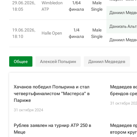
29.06.2026,
Wimbledon
1/64
Male
18:05
ATP
финала
Single
Даниил Медв
Даниэль Аль
19.06.2026,
1/4
Male
Halle Open
18:10
финала
Single
Даниил Медв
Общее
Алексей Попырин
Даниил Медведев
Хачанов победил Попырина и стал
Медведев во
четвертьфиналистом "Мастерса" в
брендов ср
Париже
31 октября 20
31 октября 2024
Рублев заявлен на турнир ATP 250 в
Медведев п
Меце
втором круг