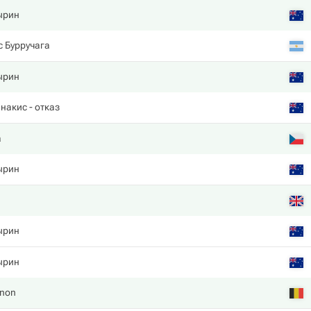
ырин
 Бурручага
ырин
инакис
- отказ
а
ырин
ырин
ырин
gnon