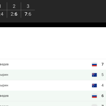
1
2
3
:
4
2
:
6
7
:
6
7
ведев
5
пырин
4
пырин
6
ведев