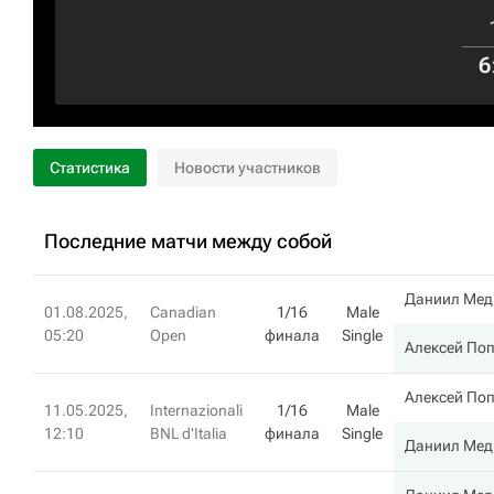
6
Статистика
Новости участников
Последние матчи между собой
Даниил Мед
01.08.2025,
Canadian
1/16
Male
05:20
Open
финала
Single
Алексей По
Алексей По
11.05.2025,
Internazionali
1/16
Male
12:10
BNL d'Italia
финала
Single
Даниил Мед