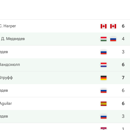
6
C. Harper
4
Д. Медведев
3
едев
6
 Зандсхюлп
7
Штруфф
6
едев
6
Aguilar
3
едев
1