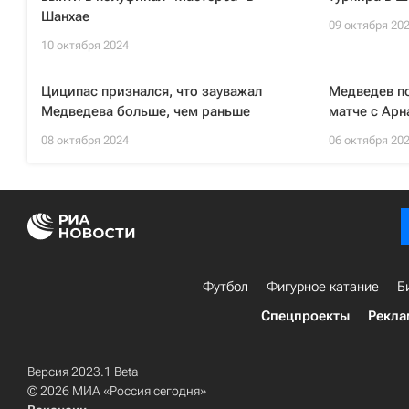
Шанхае
09 октября 20
10 октября 2024
Циципас признался, что зауважал
Медведев п
Медведева больше, чем раньше
матче с Арн
08 октября 2024
06 октября 20
Футбол
Фигурное катание
Б
Спецпроекты
Рекла
Версия 2023.1 Beta
© 2026 МИА «Россия сегодня»