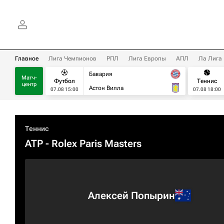
Главное
Лига Чемпионов
РПЛ
Лига Европы
АПЛ
Ла Лига
Бавария
Матч-
Футбол
Теннис
центр
Астон Вилла
07.08 15:00
07.08 18:00
Теннис
ATP
- Rolex Paris Masters
Алексей Попырин