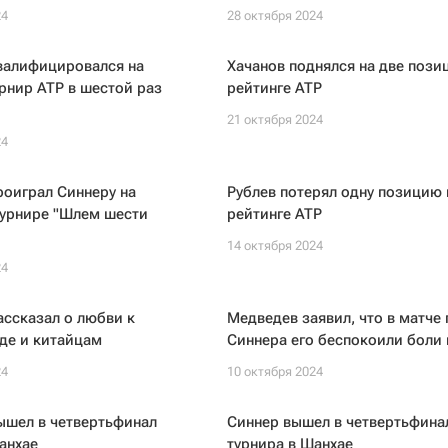
24
28 октября 2024
валифицировался на
Хачанов поднялся на две пози
рнир ATP в шестой раз
рейтинге ATP
21 октября 2024
24
оиграл Синнеру на
Рублев потерял одну позицию 
турнире "Шлем шести
рейтинге ATP
14 октября 2024
24
ссказал о любви к
Медведев заявил, что в матче
де и китайцам
Синнера его беспокоили боли 
24
10 октября 2024
ышел в четвертьфинал
Синнер вышел в четвертьфина
анхае
турнира в Шанхае