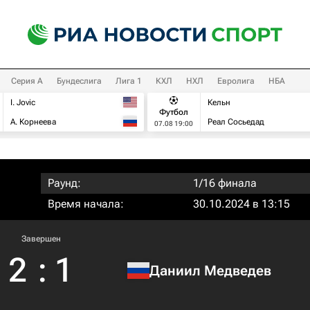
Серия А
Бундеслига
Лига 1
КХЛ
НХЛ
Евролига
НБА
I. Jovic
Кельн
Футбол
А. Корнеева
Реал Сосьедад
07.08 19:00
Раунд:
1/16 финала
Время начала:
30.10.2024 в 13:15
Завершен
2
:
1
Даниил Медведев