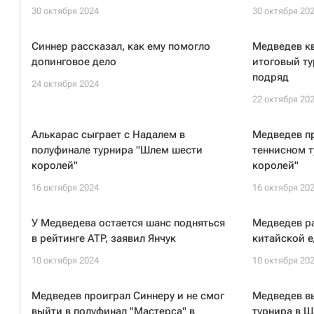
30 октября 2024
30 октября 20
Синнер рассказал, как ему помогло
Медведев к
допинговое дело
итоговый ту
подряд
24 октября 2024
22 октября 20
Алькарас сыграет с Надалем в
Медведев пр
полуфинале турнира "Шлем шести
теннисном 
королей"
королей"
16 октября 2024
16 октября 20
У Медведева остается шанс подняться
Медведев ра
в рейтинге ATP, заявил Янчук
китайской е
10 октября 2024
10 октября 20
Медведев проиграл Синнеру и не смог
Медведев в
выйти в полуфинал "Мастерса" в
турнира в Ш