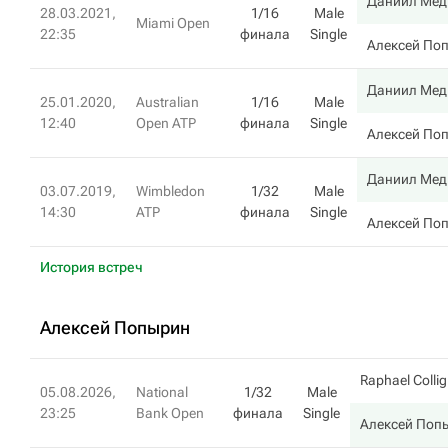
Даниил Мед
28.03.2021,
1/16
Male
Miami Open
22:35
финала
Single
Алексей По
Даниил Мед
25.01.2020,
Australian
1/16
Male
12:40
Open ATP
финала
Single
Алексей По
Даниил Мед
03.07.2019,
Wimbledon
1/32
Male
14:30
ATP
финала
Single
Алексей По
История встреч
Алексей Попырин
Raphael Colli
05.08.2026,
National
1/32
Male
23:25
Bank Open
финала
Single
Алексей Поп