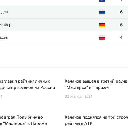
6
едев
6
тмайер
4
едев
зглавил рейтинг личных
Хачанов вышел в третий раунд
еди спортсменов из России
"Мастерса" в Париже
24
30 октября 2024
роиграл Попырину во
Хачанов поднялся на три строч
е "Мастерса" в Париже
рейтинге АТР