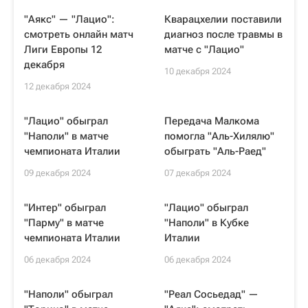
"Аякс" — "Лацио":
Кварацхелии поставили
смотреть онлайн матч
диагноз после травмы в
Лиги Европы 12
матче с "Лацио"
декабря
10 декабря 2024
12 декабря 2024
"Лацио" обыграл
Передача Малкома
"Наполи" в матче
помогла "Аль-Хилялю"
чемпионата Италии
обыграть "Аль-Раед"
09 декабря 2024
07 декабря 2024
"Интер" обыграл
"Лацио" обыграл
"Парму" в матче
"Наполи" в Кубке
чемпионата Италии
Италии
06 декабря 2024
06 декабря 2024
"Наполи" обыграл
"Реал Сосьедад" —