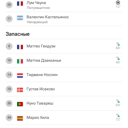
Лум Чауна
20
12‎’‎
Полузащитник
Валентин Кастельянос
11
Нападающий
Запасные
Маттео Гендузи
8
88‎’‎
Маттиа Дзакканьи
10
46‎’‎
Тиджани Нослин
14
Густав Исаксен
18
Нуно Тавареш
30
69‎’‎
Марио Хила
34
72‎’‎