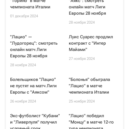
"Торино" в матче
"Аякс": смотреть
чемпионата Италии
онлайн матч Лиги
Европы 28 ноября
01 декабря 2024
28 ноября 2024
"Лацио" —
Луис Суарес продлил
"Лудогорец": смотреть
контракт с "Интер
онлайн матч Лиги
Майами"
Европы 28 ноября
27 ноября 2024
28 ноября 2024
Болельщиков "Лацио"
"Болонья" обыграла
не пустят на матч Лиги
"Лацио" в матче
Европы с "Аяксом"
чемпионата Италии
26 ноября 2024
25 ноября 2024
Экс-футболист "Кубани"
"Лацио" победил
и "Ливерпуля" получил
"Монцу" в матче 12-го
условный срок
тура чемпионата