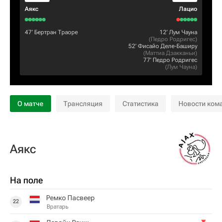
Аякс
Лацио
47‎’‎
Бертран Траоре
12‎’‎
Лум Чауна
(
Педро Родригес
)
52‎’‎
Фисайо Деле-Баширу
(
Маттиа Дзакканьи
)
77‎’‎
Педро Родригес
(
Лум Чауна
)
О матче
Трансляция
Статистика
Новости ком
Аякс
На поле
Ремко Пасвеер
22
Вратарь