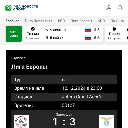
Главное
Лига Чемпионов
РПЛ
Лига Европы
АПЛ
Ла Лига
3
3
А. Калинская
Матч-
Теннис
Теннис
центр
6
6
Д. Шнайдер
Завершен
Завершен
Футбол
Лига Европы
Тур:
6
Время начала:
12.12.2024 в 23:00
Стадион:
Johan Cruijff ArenA
Зрители:
50127
Завершен
1
:
3