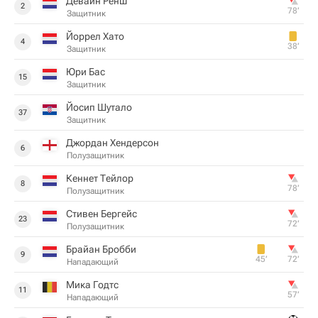
Девайн Ренш
2
78‎’‎
Защитник
Йоррел Хато
4
38‎’‎
Защитник
Юри Бас
15
Защитник
Йосип Шутало
37
Защитник
Джордан Хендерсон
6
Полузащитник
Кеннет Тейлор
8
78‎’‎
Полузащитник
Стивен Бергейс
23
72‎’‎
Полузащитник
Брайан Бробби
9
45‎’‎
72‎’‎
Нападающий
Мика Годтс
11
57‎’‎
Нападающий