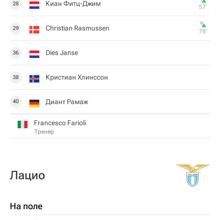
Киан Фитц-Джим
28
57‎’‎
Christian Rasmussen
29
78‎’‎
Dies Janse
36
Кристиан Хлинссон
38
Диант Рамаж
40
Francesco Farioli
Тренер
Лацио
На поле