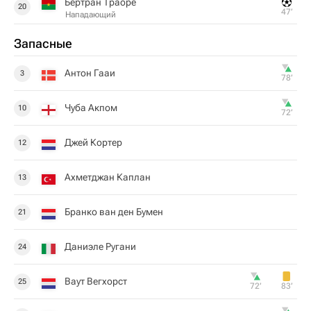
Бертран Траоре
20
47‎’‎
Нападающий
Запасные
Антон Гааи
3
78‎’‎
Чуба Акпом
10
72‎’‎
Джей Кортер
12
Ахметджан Каплан
13
Бранко ван ден Бумен
21
Даниэле Ругани
24
Ваут Вегхорст
25
72‎’‎
83‎’‎