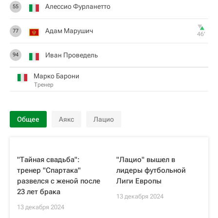
Алессио Фурланетто
55
Адам Марушич
77
46‎’‎
Иван Проведель
94
Марко Барони
Тренер
Общее
Аякс
Лацио
"Тайная свадьба":
"Лацио" вышел в
тренер "Спартака"
лидеры футбольной
развелся с женой после
Лиги Европы
23 лет брака
13 декабря 2024
13 декабря 2024