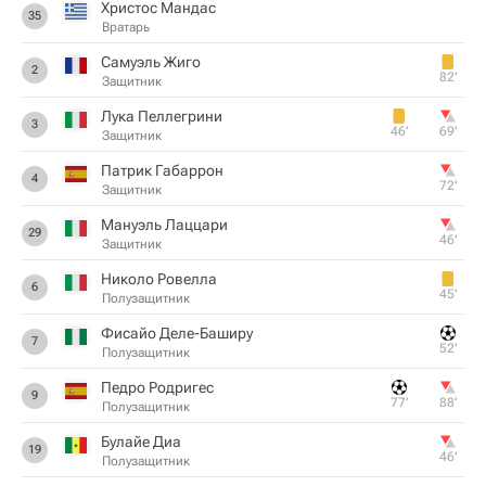
Христос Мандас
35
Вратарь
Самуэль Жиго
2
82‎’‎
Защитник
Лука Пеллегрини
3
46‎’‎
69‎’‎
Защитник
Патрик Габаррон
4
72‎’‎
Защитник
Мануэль Лаццари
29
46‎’‎
Защитник
Николо Ровелла
6
45‎’‎
Полузащитник
Фисайо Деле-Баширу
7
52‎’‎
Полузащитник
Педро Родригес
9
77‎’‎
88‎’‎
Полузащитник
Булайе Диа
19
46‎’‎
Полузащитник