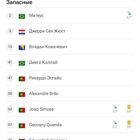
Запасные
Матеус
2
87‎’‎
Джерри Сен Жюст
3
Владан Ковачевич
13
Диего Каллай
41
Рикардо Эсгайо
47
Alexandre Brito
50
Joao Simoes
52
50‎’‎
66‎’‎
Geovany Quenda
57
62‎’‎
90‎’‎