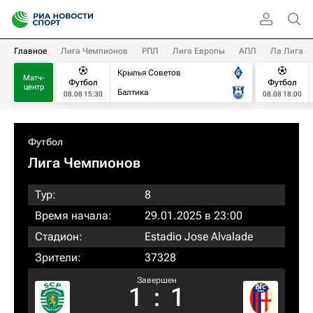
Главное
Лига Чемпионов
РПЛ
Лига Европы
АПЛ
Ла Лига
Крылья Советов
Матч-
Футбол
Футбол
центр
Балтика
08.08 15:30
08.08 18:00
Футбол
Лига Чемпионов
Тур:
8
Время начала:
29.01.2025 в 23:00
Стадион:
Estadio Jose Alvalade
Зрители:
37328
Завершен
1
:
1