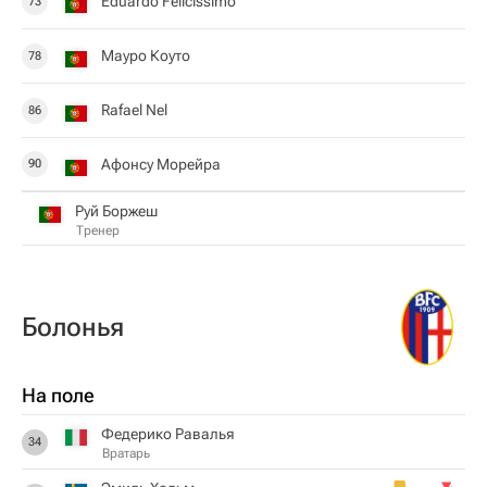
Eduardo Felicissimo
73
Мауро Коуто
78
Rafael Nel
86
Афонсу Морейра
90
Руй Боржеш
Тренер
Болонья
На поле
Федерико Равалья
34
Вратарь