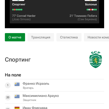
Спортинг
Болонья
77‎’‎
Conrad Harder
21‎’‎
Томмазо Побега
(
Joao Simoes
)
(
Сэм Беукема
)
О матче
Трансляция
Статистика
Новости ком
Спортинг
На поле
Франко Исраэль
1
Вратарь
Максимилиано Араухо
20
Защитник
Иван Фреснеда