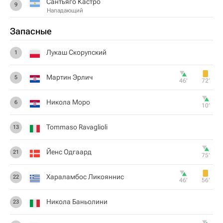
Сантьяго Кастро
9
Нападающий
Запасные
Лукаш Скорупский
1
Мартин Эрлич
5
46‎’‎
72‎’‎
Никола Моро
6
10‎’‎
Tommaso Ravaglioli
13
Йенс Одгаард
21
75‎’‎
Хараламбос Ликояннис
22
46‎’‎
56‎’‎
Никола Баньолини
23