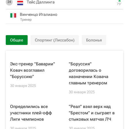
Тейс Даллинга
24
79‎’‎
Винченцо Италиано
Тренер
Общее
Спортинг (Лиссабон)
Болонья
Экс-тренер "Баварии"
"Боруссия"
Ковач возглавил
договорилась о
"Боруссию"
назначении Ковача
главным тренером
30 января 2025
30 января 2025
Определились все
"Реал" взял верх над
участники плей-офф
"Брестом" и сыграет в
Лиги чемпионов
стыковых матчах ЛЧ
30 января 2025
30 января 2025