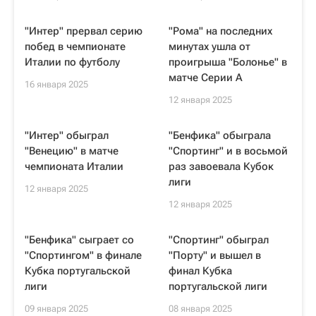
"Интер" прервал серию
"Рома" на последних
побед в чемпионате
минутах ушла от
Италии по футболу
проигрыша "Болонье" в
матче Серии А
16 января 2025
12 января 2025
"Интер" обыграл
"Бенфика" обыграла
"Венецию" в матче
"Спортинг" и в восьмой
чемпионата Италии
раз завоевала Кубок
лиги
12 января 2025
12 января 2025
"Бенфика" сыграет со
"Спортинг" обыграл
"Спортингом" в финале
"Порту" и вышел в
Кубка португальской
финал Кубка
лиги
португальской лиги
09 января 2025
08 января 2025