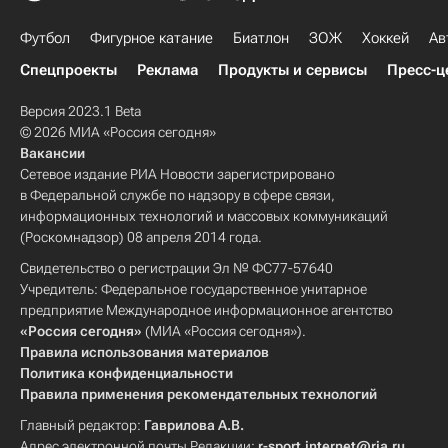
Футбол
Фигурное катание
Биатлон
ЗОЖ
Хоккей
Ав
Спецпроекты
Реклама
Продукты и сервисы
Пресс-ц
Версия 2023.1 Beta
© 2026 МИА «Россия сегодня»
Вакансии
Сетевое издание РИА Новости зарегистрировано
в Федеральной службе по надзору в сфере связи,
информационных технологий и массовых коммуникаций
(Роскомнадзор) 08 апреля 2014 года.
Свидетельство о регистрации Эл № ФС77-57640
Учредитель: Федеральное государственное унитарное
предприятие Международное информационное агентство
«Россия сегодня»
(МИА «Россия сегодня»).
Правила использования материалов
Политика конфиденциальности
Правила применения рекомендательных технологий
Главный редактор:
Гаврилова А.В.
Адрес электронной почты Редакции:
r-sport.internet@ria.ru