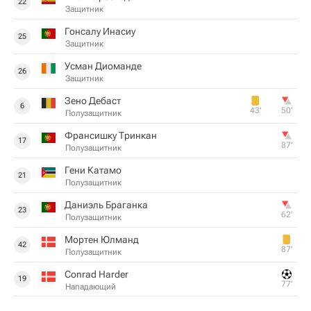
22
Защитник
Гонсалу Инасиу
25
Защитник
Усман Диоманде
26
Защитник
Зено Дебаст
6
43‎’‎
50‎’‎
Полузащитник
Франсишку Тринкан
17
87‎’‎
Полузащитник
Гени Катамо
21
Полузащитник
Даниэль Браганка
23
62‎’‎
Полузащитник
Мортен Юлманд
42
87‎’‎
Полузащитник
Conrad Harder
19
77‎’‎
Нападающий