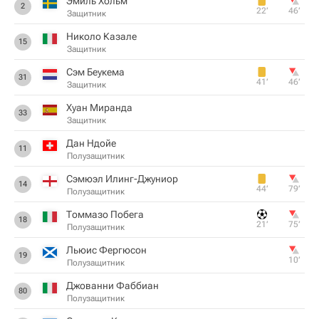
Эмиль Хольм
2
22‎’‎
46‎’‎
Защитник
Николо Казале
15
Защитник
Сэм Беукема
31
41‎’‎
46‎’‎
Защитник
Хуан Миранда
33
Защитник
Дан Ндойе
11
Полузащитник
Сэмюэл Илинг-Джуниор
14
44‎’‎
79‎’‎
Полузащитник
Томмазо Побега
18
21‎’‎
75‎’‎
Полузащитник
Льюис Фергюсон
19
10‎’‎
Полузащитник
Джованни Фаббиан
80
Полузащитник