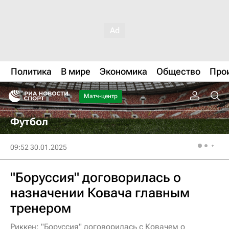
Политика
В мире
Экономика
Общество
Про
Матч-центр
Футбол
09:52 30.01.2025
"Боруссия" договорилась о
назначении Ковача главным
тренером
Риккен: "Боруссия" договорилась с Ковачем о