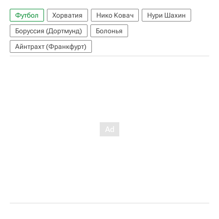
Футбол
Хорватия
Нико Ковач
Нури Шахин
Боруссия (Дортмунд)
Болонья
Айнтрахт (Франкфурт)