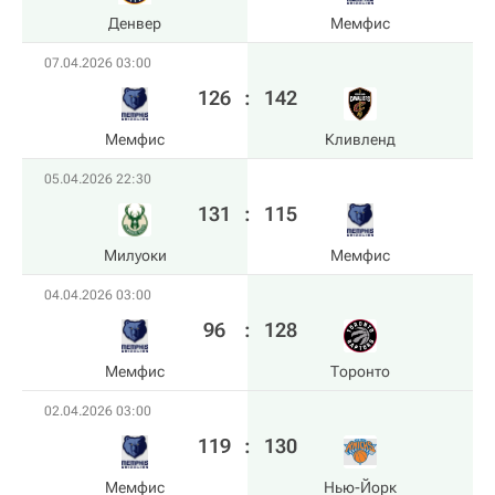
Денвер
Мемфис
07.04.2026 03:00
126
:
142
Мемфис
Кливленд
05.04.2026 22:30
131
:
115
Милуоки
Мемфис
04.04.2026 03:00
96
:
128
Мемфис
Торонто
02.04.2026 03:00
119
:
130
Мемфис
Нью-Йорк