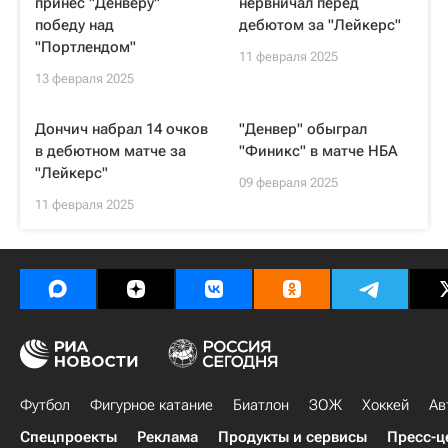
принес "Денверу"
нервничал перед
победу над
дебютом за "Лейкерс"
"Портлендом"
11 февраля 2025
13 февраля 2025
Дончич набрал 14 очков
"Денвер" обыграл
в дебютном матче за
"Финикс" в матче НБА
"Лейкерс"
09 февраля 2025
11 февраля 2025
Футбол
Фигурное катание
Биатлон
ЗОЖ
Хоккей
Ав
Спецпроекты
Реклама
Продукты и сервисы
Пресс-ц