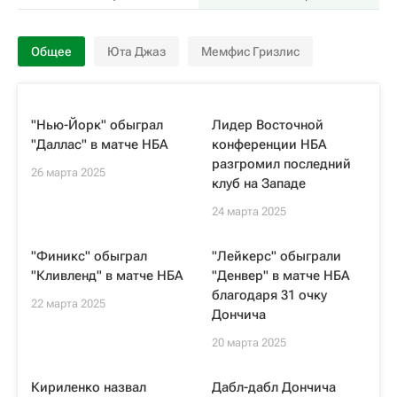
Общее
Юта Джаз
Мемфис Гризлис
"Нью-Йорк" обыграл
Лидер Восточной
"Даллас" в матче НБА
конференции НБА
разгромил последний
26 марта 2025
клуб на Западе
24 марта 2025
"Финикс" обыграл
"Лейкерс" обыграли
"Кливленд" в матче НБА
"Денвер" в матче НБА
благодаря 31 очку
22 марта 2025
Дончича
20 марта 2025
Кириленко назвал
Дабл-дабл Дончича