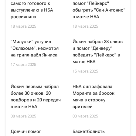
самого готового к
помог "Лейкерс"
выступлению в НБА
обыграть "Сан-Антонио"
россиянина
в матче НБА
18 марта 2025
18 марта 2025
"Милуоки" уступил
Йокич набрал 28 очков
"Оклахоме", несмотря
и помог "Денверу"
на трипл-дабл Янниса
победить "Лейкерс" в
матче НБА
17 марта 2025
15 марта 2025
Йокич первым набрал
НБА оштрафовала
более 30 очков, 20
Моранта за бросок
подборов и 20 передач
мяча в сторону
в матче НБА
зрителей
08 марта 2025
03 марта 2025
Дончич помог
Баскетболисты