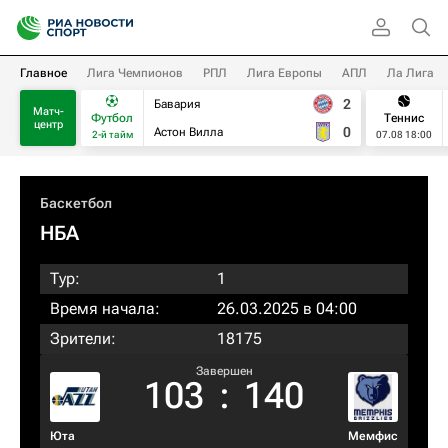
Главное
Лига Чемпионов
РПЛ
Лига Европы
АПЛ
Ла Лига
2
Бавария
Матч-
Футбол
Теннис
центр
0
Астон Вилла
2-й тайм
07.08 18:00
Баскетбол
НБА
Тур:
1
Время начала:
26.03.2025 в 04:00
Зрители:
18175
Завершен
103
:
140
Юта
Мемфис