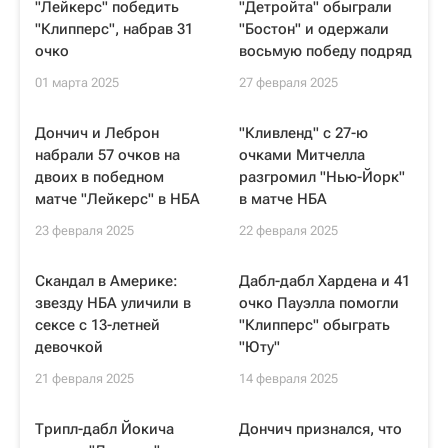
"Лейкерс" победить
"Детройта" обыграли
"Клипперс", набрав 31
"Бостон" и одержали
очко
восьмую победу подряд
01 марта 2025
27 февраля 2025
Дончич и Леброн
"Кливленд" с 27-ю
набрали 57 очков на
очками Митчелла
двоих в победном
разгромил "Нью-Йорк"
матче "Лейкерс" в НБА
в матче НБА
23 февраля 2025
22 февраля 2025
Скандал в Америке:
Дабл-дабл Хардена и 41
звезду НБА уличили в
очко Пауэлла помогли
сексе с 13-летней
"Клипперс" обыграть
девочкой
"Юту"
21 февраля 2025
14 февраля 2025
Трипл-дабл Йокича
Дончич признался, что