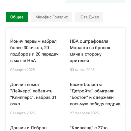
Общее
Мемфис Гризлис
Юта Джаз
Йокич первым набрал
НБА оштрафовала
более 30 очков, 20
Моранта за бросок
подборов и 20 передач
мяча в сторону
в матче НБА
зрителей
08 марта 2025
03 марта 2025
Дончич помог
Баскетболисты
"Лейкерс" победить
"Детройта" обыграли
"Клипперс", набрав 31
"Бостон" и одержали
очко
восьмую победу подряд
01 марта 2025
27 февраля 2025
Дончич и Леброн
"Кливленд" с 27-ю