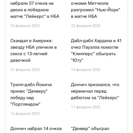
набрали 57 очков на
очками Митчелла
двоих в победном
разгромил "Нью-Йорк"
матче "Лейкерс" в НБА
в матче НБА
23 февраля 2025
22 февраля 2025
Скандал в Америке:
Дабл-дабл Хардена и 41
звезду НБА уличили в
очко Пауэлла помогли
сексе с 13-летней
"Клипперс" обыграть
девочкой
"Юту"
21 февраля 2025
14 февраля 2025
Трипл-дабл Йокича
Дончич признался, что
принес "Денверу"
нервничал перед
победу над
дебютом за "Лейкерс"
"Портлендом"
11 февраля 2025
13 февраля 2025
Дончич набрал 14 очков
"Денвер" обыграл