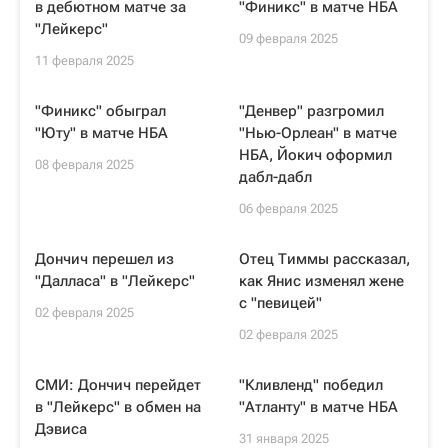
в дебютном матче за
"Финикс" в матче НБА
"Лейкерс"
09 февраля 2025
11 февраля 2025
"Финикс" обыграл
"Денвер" разгромил
"Юту" в матче НБА
"Нью-Орлеан" в матче
НБА, Йокич оформил
08 февраля 2025
дабл-дабл
06 февраля 2025
Дончич перешел из
Отец Тиммы рассказал,
"Далласа" в "Лейкерс"
как Янис изменял жене
с "певицей"
02 февраля 2025
02 февраля 2025
СМИ: Дончич перейдет
"Кливленд" победил
в "Лейкерс" в обмен на
"Атланту" в матче НБА
Дэвиса
31 января 2025