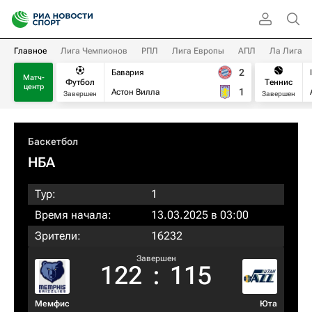
Главное
Лига Чемпионов
РПЛ
Лига Европы
АПЛ
Ла Лига
2
Бавария
Матч-
Футбол
Теннис
центр
1
Астон Вилла
Завершен
Завершен
Баскетбол
НБА
Тур:
1
Время начала:
13.03.2025 в 03:00
Зрители:
16232
Завершен
122
:
115
Мемфис
Юта