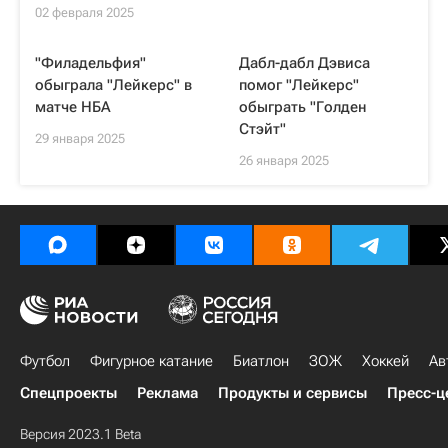
02 февраля 2025
"Филадельфия"
Дабл-дабл Дэвиса
обыграла "Лейкерс" в
помог "Лейкерс"
матче НБА
обыграть "Голден
Стэйт"
29 января 2025
26 января 2025
Футбол
Фигурное катание
Биатлон
ЗОЖ
Хоккей
Ав
Спецпроекты
Реклама
Продукты и сервисы
Пресс-ц
Версия 2023.1 Beta