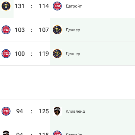
131
:
114
Детройт
103
:
107
Денвер
100
:
119
Денвер
94
:
125
Кливленд