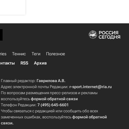
ries
Теннис
Теги
Полезное
нтакты
RSS
Архив
Главный редактор:
Гаврилова А.В.
Адрес электронной почты Редакции:
r-sport.internet@ria.ru
По вопросам размещения пресс-релизов и рекламы
воспользуйтесь
формой обратной связи
Телефон Редакции:
7 (495) 645-6601
Чтобы связаться с редакцией или сообщить обо всех
замеченных ошибках, воспользуйтесь
формой обратной
связи
.