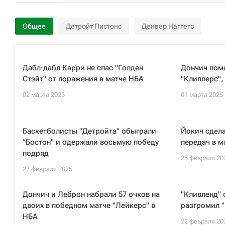
Общее
Детройт Пистонс
Денвер Наггетс
Дабл-дабл Карри не спас "Голден
Дончич помо
Стэйт" от поражения в матче НБА
"Клипперс",
02 марта 2025
01 марта 2025
Баскетболисты "Детройта" обыграли
Йокич сдела
"Бостон" и одержали восьмую победу
передач в м
подряд
25 февраля 20
27 февраля 2025
Дончич и Леброн набрали 57 очков на
"Кливленд" 
двоих в победном матче "Лейкерс" в
разгромил 
НБА
22 февраля 20