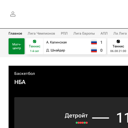
Главное
Лига Чемпионов
РПЛ
Лига Европы
АПЛ
Ла Лига
1
А. Калинская
Матч-
Теннис
Теннис
центр
0
Д. Шнайдер
1-й сет
06.08 21:00
Баскетбол
НБА
1
Детройт