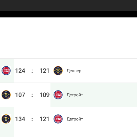
124
:
121
Денвер
107
:
109
Детройт
134
:
121
Детройт