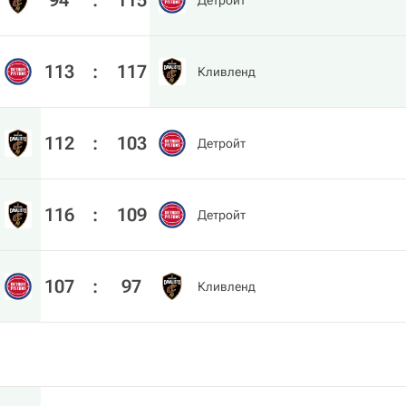
94
:
115
Детройт
113
:
117
Кливленд
112
:
103
Детройт
116
:
109
Детройт
107
:
97
Кливленд