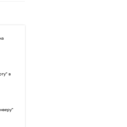
ча
ту" в
нверу"