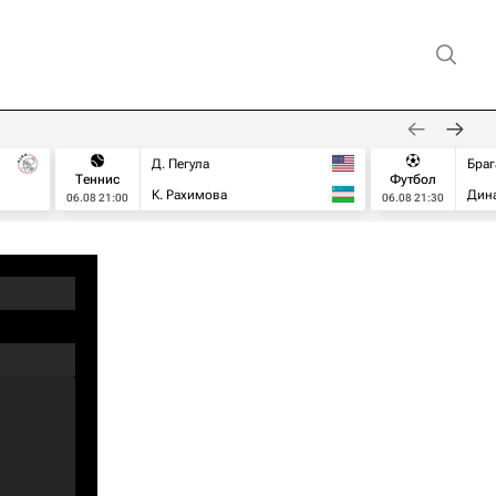
Д. Пегула
Браг
Теннис
Футбол
К. Рахимова
Дин
06.08 21:00
06.08 21:30