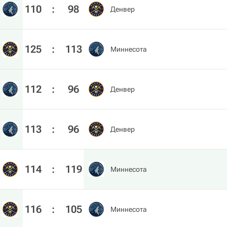
110
:
98
Денвер
125
:
113
Миннесота
112
:
96
Денвер
113
:
96
Денвер
114
:
119
Миннесота
116
:
105
Миннесота