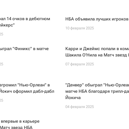
ал 14 очков в дебютном
НБА объявила лучших игроков
ейкерс"
10 февраля 2025
25
ыграл "Финикс" в матче
Карри и Джеймс попали в ком
Шакила О'Нила на Матч звезд
25
07 февраля 2025
згромил "Нью-Орлеан" в
"Денвер" обыграл "Нью-Орлеан
 Йокич оформил дабл-дабл
матче НБА благодаря трипл-да
Йокича
25
04 февраля 2025
 впервые в карьере
 Матч звезд НБА