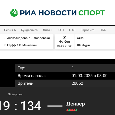
Серия А
Бундеслига
Лига 1
КХЛ
НХЛ
Евролига
НБА
Е. Александрова
Г. Дабровски
Аякс
Футбол
К. Гауфф
К. Макнейли
Шелбурн
06.08 21:00
Тур:
1
Время начала:
01.03.2025 в 03:00
Зрители:
20062
Завершен
19
:
134
Денвер