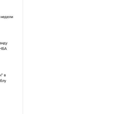
 недели
анду
 НБА
" в
блу