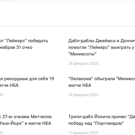
г "Лейкерс" победить
Дабл-даблы Джеймса и Дончи
 набрав 31 очко
помогли "Лейкерс" выиграть у
"Миннесоты"
28 февраля 2025
л рекордные для себя 19
"Оклахома" обыграла "Миннесо
атче НБА
матче НБА
25
24 февраля 2025
с 27-ю очками Митчелла
Трипл-дабл Йокича принес "Де
"Нью-Йорк" в матче НБА
победу над "Портлендом"
25
13 февраля 2025