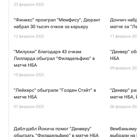
23 февраля 2025
"Финикс" проиграл "Мемфису", Дюрант
Дончич набр
набрал 30 тысяч очков за карьеру
матче за "Л
12 февраля 2025
11 февраля 20
"Милуоки" благодаря 43 очкам
"Денвер" об
Лилларда обыграл "Филадельфию" в
НБА
матче НБА
09 февраля 20
10 февраля 2025
"Лейкерс" обыграли "Голден Стэйт" в
"Денвер" ра
матче НБА
матче НБА,
07 февраля 2025
06 февраля 20
Дабл-дабл Йокича помог "Денверу"
Вембаньяму
обыграть "Филадельфию" в матче НБА
выбрали на