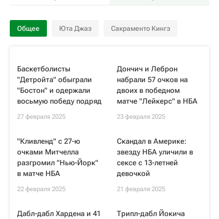
Общее
Юта Джаз
Сакраменто Кингз
Баскетболисты
Дончич и Леброн
"Детройта" обыграли
набрали 57 очков на
"Бостон" и одержали
двоих в победном
восьмую победу подряд
матче "Лейкерс" в НБА
27 февраля 2025
23 февраля 2025
"Кливленд" с 27-ю
Скандал в Америке:
очками Митчелла
звезду НБА уличили в
разгромил "Нью-Йорк"
сексе с 13-летней
в матче НБА
девочкой
22 февраля 2025
21 февраля 2025
Дабл-дабл Хардена и 41
Трипл-дабл Йокича