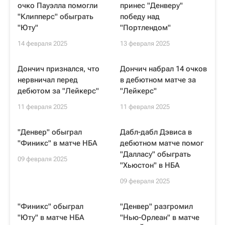
очко Пауэлла помогли
принес "Денверу"
"Клипперс" обыграть
победу над
"Юту"
"Портлендом"
14 февраля 2025
13 февраля 2025
Дончич признался, что
Дончич набрал 14 очков
нервничал перед
в дебютном матче за
дебютом за "Лейкерс"
"Лейкерс"
11 февраля 2025
11 февраля 2025
"Денвер" обыграл
Дабл-дабл Дэвиса в
"Финикс" в матче НБА
дебютном матче помог
"Далласу" обыграть
09 февраля 2025
"Хьюстон" в НБА
09 февраля 2025
"Финикс" обыграл
"Денвер" разгромил
"Юту" в матче НБА
"Нью-Орлеан" в матче