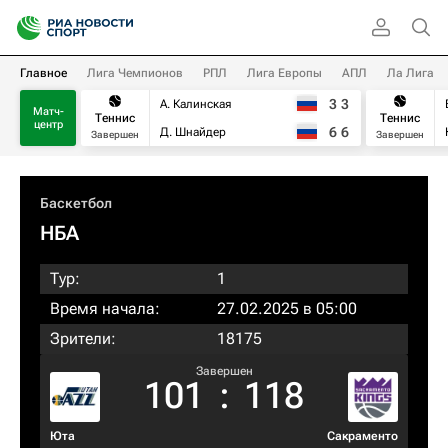
Главное
Лига Чемпионов
РПЛ
Лига Европы
АПЛ
Ла Лига
3
3
А. Калинская
Матч-
Теннис
Теннис
центр
6
6
Д. Шнайдер
Завершен
Завершен
Баскетбол
НБА
Тур:
1
Время начала:
27.02.2025 в 05:00
Зрители:
18175
Завершен
101
:
118
Юта
Сакраменто