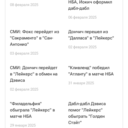
НБА, Йокич оформил
08 февраля 2025
дабл-дабл
06 февраля 2025
СМИ: Фокс перейдет из
Дончич перешел из
"Сакраменто" в "Сан-
"Далласа" в "Лейкерс"
Антонио"
02 февраля 2025
03 февраля 2025
СМИ: Дончич перейдет
"Кливленд" победил
в "Лейкерс" в обмен на
"Атланту" в матче НБА
Дэвиса
31 января 2025
02 февраля 2025
"Филадельфия"
Дабл-дабл Дэвиса
обыграла "Лейкерс" в
помог "Лейкерс"
матче НБА
обыграть "Голден
Стэйт"
29 января 2025