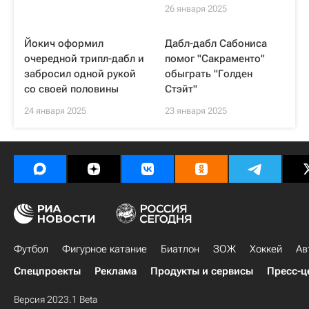
26 января 2025
Йокич оформил
Дабл-дабл Сабониса
очередной трипл-дабл и
помог "Сакраменто"
забросил одной рукой
обыграть "Голден
со своей половины
Стэйт"
24 января 2025
23 января 2025
Футбол
Фигурное катание
Биатлон
ЗОЖ
Хоккей
Ав
Спецпроекты
Реклама
Продукты и сервисы
Пресс-ц
Версия 2023.1 Beta