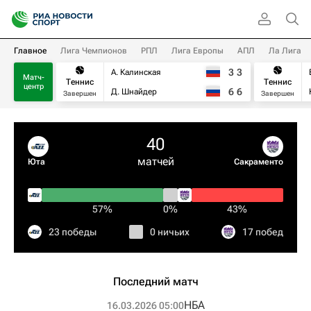
Главное
Лига Чемпионов
РПЛ
Лига Европы
АПЛ
Ла Лига
3
3
А. Калинская
Матч-
Теннис
Теннис
центр
6
6
Д. Шнайдер
Завершен
Завершен
40
матчей
Юта
Сакраменто
57%
0%
43%
23 победы
0 ничьих
17 побед
Последний матч
НБА
16.03.2026 05:00