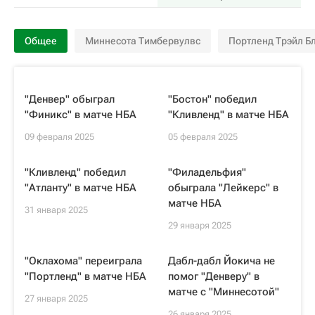
Общее
Миннесота Тимбервулвс
Портленд Трэйл Б
"Денвер" обыграл
"Бостон" победил
"Финикс" в матче НБА
"Кливленд" в матче НБА
09 февраля 2025
05 февраля 2025
"Кливленд" победил
"Филадельфия"
"Атланту" в матче НБА
обыграла "Лейкерс" в
матче НБА
31 января 2025
29 января 2025
"Оклахома" переиграла
Дабл-дабл Йокича не
"Портленд" в матче НБА
помог "Денверу" в
матче с "Миннесотой"
27 января 2025
26 января 2025