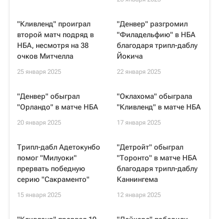
"Кливленд" проиграл
"Денвер" разгромил
второй матч подряд в
"Филадельфию" в НБА
НБА, несмотря на 38
благодаря трипл-даблу
очков Митчелла
Йокича
25 января 2025
22 января 2025
"Денвер" обыграл
"Оклахома" обыграла
"Орландо" в матче НБА
"Кливленд" в матче НБА
20 января 2025
17 января 2025
Трипл-дабл Адетокунбо
"Детройт" обыграл
помог "Милуоки"
"Торонто" в матче НБА
прервать победную
благодаря трипл-даблу
серию "Сакраменто"
Каннингема
15 января 2025
12 января 2025