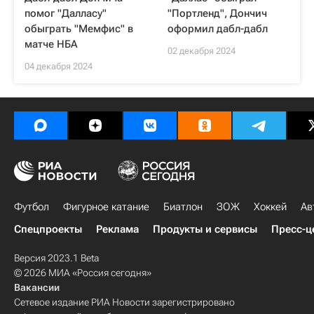
помог "Далласу"
"Портленд", Дончич
обыграть "Мемфис" в
оформил дабл-дабл
матче НБА
02 декабря 2024
04 декабря 2024
Футбол
Фигурное катание
Биатлон
ЗОЖ
Хоккей
Ав
Спецпроекты
Реклама
Продукты и сервисы
Пресс-ц
Версия 2023.1 Beta
© 2026 МИА «Россия сегодня»
Вакансии
Сетевое издание РИА Новости зарегистрировано