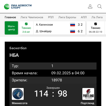
Главное
Лига Чемпионов
РПЛ
Лига Европы
АПЛ
Ла Лига
3
2
А. Калинская
Матч-
Теннис
Теннис
центр
6
2
Д. Шнайдер
2-й сет
06.08 22:10
Баскетбол
НБА
Тур:
1
Время начала:
09.02.2025 в 04:00
Зрители:
18978
Завершен
114
:
98
Миннесота
Портленд