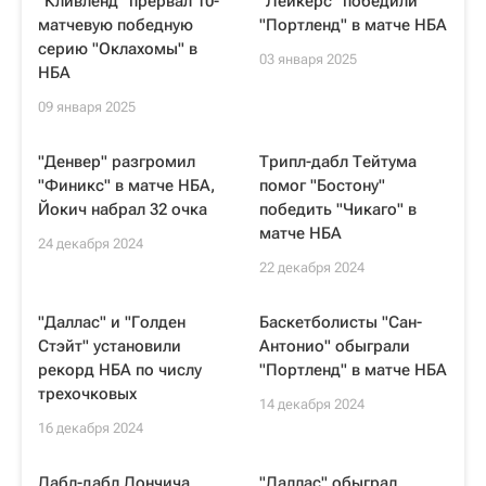
"Кливленд" прервал 10-
"Лейкерс" победили
матчевую победную
"Портленд" в матче НБА
серию "Оклахомы" в
03 января 2025
НБА
09 января 2025
"Денвер" разгромил
Трипл-дабл Тейтума
"Финикс" в матче НБА,
помог "Бостону"
Йокич набрал 32 очка
победить "Чикаго" в
матче НБА
24 декабря 2024
22 декабря 2024
"Даллас" и "Голден
Баскетболисты "Сан-
Стэйт" установили
Антонио" обыграли
рекорд НБА по числу
"Портленд" в матче НБА
трехочковых
14 декабря 2024
16 декабря 2024
Дабл-дабл Дончича
"Даллас" обыграл