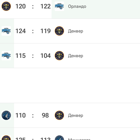
120
:
122
Орландо
124
:
119
Денвер
115
:
104
Денвер
110
:
98
Денвер