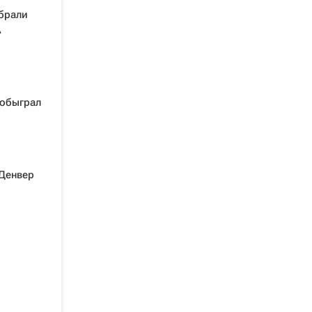
брали
А
 обыграл
"Денвер