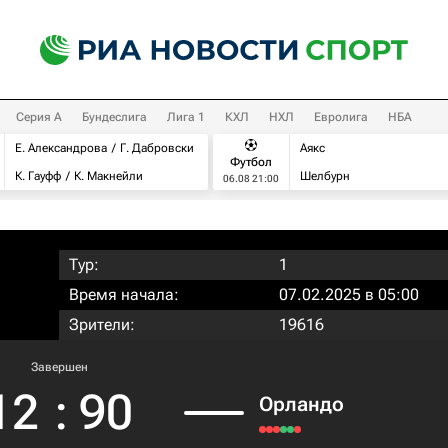
Серия А
Бундеслига
Лига 1
КХЛ
НХЛ
Евролига
НБА
Е. Александрова
Г. Дабровски
Аякс
Футбол
К. Гауфф
К. Макнейли
Шелбурн
06.08 21:00
Тур:
1
Время начала:
07.02.2025 в 05:00
Зрители:
19616
Завершен
12
:
90
Орландо