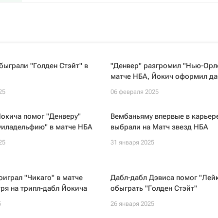
быграли "Голден Стэйт" в
"Денвер" разгромил "Нью-Орл
матче НБА, Йокич оформил да
25
06 февраля 2025
окича помог "Денверу"
Вембаньяму впервые в карьер
Филадельфию" в матче НБА
выбрали на Матч звезд НБА
25
31 января 2025
оиграл "Чикаго" в матче
Дабл-дабл Дэвиса помог "Лей
ря на трипл-дабл Йокича
обыграть "Голден Стэйт"
5
26 января 2025