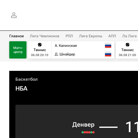
Главное
Лига Чемпионов
РПЛ
Лига Европы
АПЛ
Ла Лига
А. Калинская
Матч-
Теннис
Теннис
центр
Д. Шнайдер
06.08 20:10
06.08 21:00
Баскетбол
НБА
1
Денвер