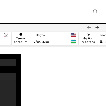
Д. Пегула
Браг
Теннис
Футбол
К. Рахимова
Дин
06.08 21:00
06.08 21:30