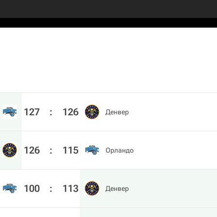
127
:
126
Денвер
126
:
115
Орландо
100
:
113
Денвер