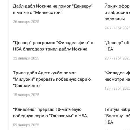
Дабл-дабл Йокича не помог "Денверу"
Йокич офор
в матче с "Миннесотой"
и забросил 
половины
26 января 2025
24 января 202
"Денвер" разгромил "Филадельфию" в
"Денвер" об
НБА благодаря трипл-даблу Йокича
НБА
22 января 2025
20 января 202
Трипл-дабл Адетокунбо помог
"Филадельфи
"Милуоки" прервать победную серию
несмотря н
"Сакраменто"
13 января 202
15 января 2025
"Кливленд" прервал 10-матчевую
Тейтум набр
победную серию "Оклахомы" в НБА
"Бостону" о
НБА
09 января 2025