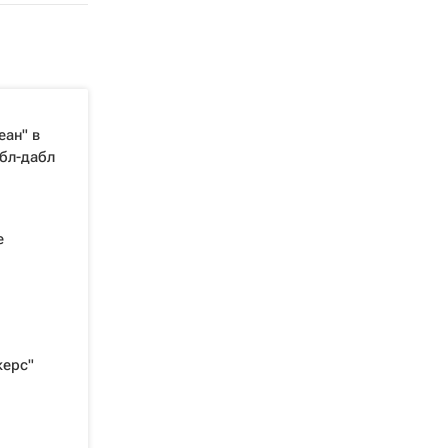
еан" в
бл-дабл
е
керс"