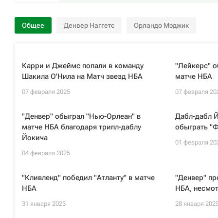
Общее
Денвер Наггетс
Орландо Мэджик
Карри и Джеймс попали в команду
"Лейкерс" о
Шакила О'Нила на Матч звезд НБА
матче НБА
07 февраля 2025
07 февраля 20
"Денвер" обыграл "Нью-Орлеан" в
Дабл-дабл Й
матче НБА благодаря трипл-даблу
обыграть "
Йокича
01 февраля 20
04 февраля 2025
"Кливленд" победил "Атланту" в матче
"Денвер" пр
НБА
НБА, несмот
31 января 2025
28 января 202