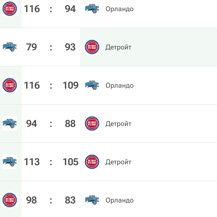
116
:
94
Орландо
79
:
93
Детройт
116
:
109
Орландо
94
:
88
Детройт
113
:
105
Детройт
98
:
83
Орландо