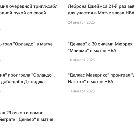
мил очередной трипл-дабл
Леброна Джеймса 21-й раз вы
одной рукой со своей
для участия в Матче звезд НБ
24 января 2025
5
ыграл "Орландо" в матче
"Денвер" с 30 очками Мюррея
"Майами" в матче НБА
5
18 января 2025
я" проиграла "Орландо",
"Даллас Маверикс" проиграл 
а дабл-дабл Джорджа
Наггетс" в матче НБА
5
13 января 2025
ал 29 очков и помог
быграть "Денвер" в матче