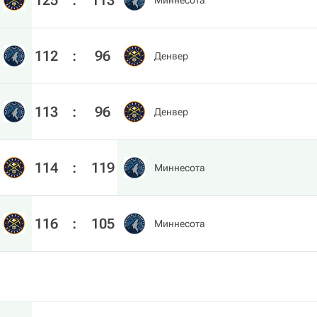
125
:
113
Миннесота
112
:
96
Денвер
113
:
96
Денвер
114
:
119
Миннесота
116
:
105
Миннесота