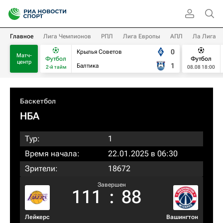
Главное
Лига Чемпионов
РПЛ
Лига Европы
АПЛ
Ла Лига
0
Крылья Советов
Матч-
Футбол
Футбол
центр
1
Балтика
2-й тайм
08.08 18:00
Баскетбол
НБА
Тур:
1
Время начала:
22.01.2025 в 06:30
Зрители:
18672
Завершен
111
:
88
Лейкерс
Вашингтон