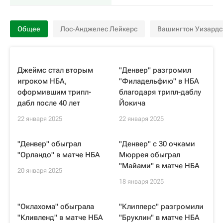
Общее
Лос-Анджелес Лейкерс
Вашингтон Уизардс
Джеймс стал вторым
"Денвер" разгромил
игроком НБА,
"Филадельфию" в НБА
оформившим трипл-
благодаря трипл-даблу
дабл после 40 лет
Йокича
22 января 2025
22 января 2025
"Денвер" обыграл
"Денвер" с 30 очками
"Орландо" в матче НБА
Мюррея обыграл
"Майами" в матче НБА
20 января 2025
18 января 2025
"Оклахома" обыграла
"Клипперс" разгромили
"Кливленд" в матче НБА
"Бруклин" в матче НБА