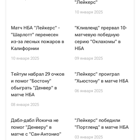
"Лейкерс"
10 января 2025
Матч НБА "Лейкерс" -
"Кливленд" прервал 10-
"Шарлотт" перенесен
матчевую победную
из-за лесных пожаров в
серию "Оклахомы" в
Калифорнии
НБА
10 января 2025
09 января 2025
Тейтум набрал 29 очков
"Лейкерс" проиграл
и помог "Бостону"
"Хьюстону" в матче НБА
обыграть "Денвер" в
06 января 2025
матче НБА
08 января 2025
Дабл-дабл Йокича не
"Лейкерс" победили
помог "Денверу" в
"Портленд" в матче НБА
матче с "Сан-Антонио"
03 января 2025