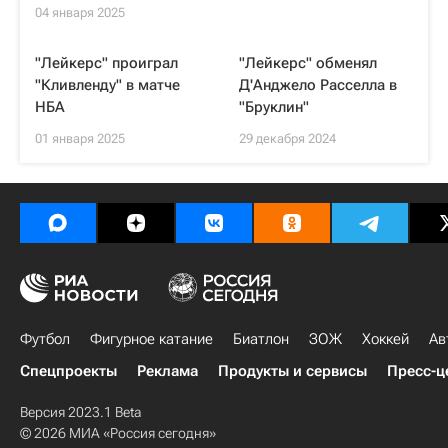
04 января 2025
"Лейкерс" проиграл
"Лейкерс" обменял
"Кливленду" в матче
Д'Анджело Расселла в
НБА
"Бруклин"
01 января 2025
29 декабря 2024
Футбол
Фигурное катание
Биатлон
ЗОЖ
Хоккей
Ав
Спецпроекты
Реклама
Продукты и сервисы
Пресс-ц
Версия 2023.1 Beta
© 2026 МИА «Россия сегодня»