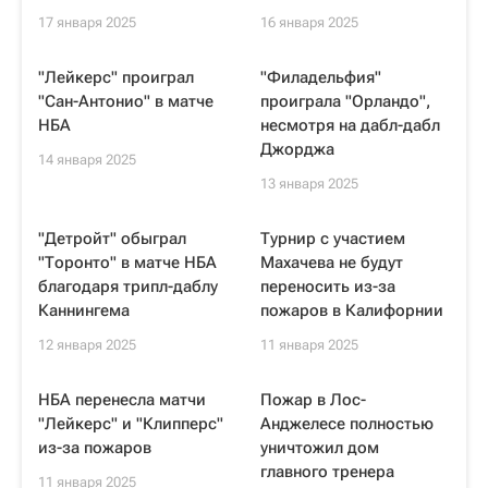
17 января 2025
16 января 2025
"Лейкерс" проиграл
"Филадельфия"
"Сан-Антонио" в матче
проиграла "Орландо",
НБА
несмотря на дабл-дабл
Джорджа
14 января 2025
13 января 2025
"Детройт" обыграл
Турнир с участием
"Торонто" в матче НБА
Махачева не будут
благодаря трипл-даблу
переносить из-за
Каннингема
пожаров в Калифорнии
12 января 2025
11 января 2025
НБА перенесла матчи
Пожар в Лос-
"Лейкерс" и "Клипперс"
Анджелесе полностью
из-за пожаров
уничтожил дом
главного тренера
11 января 2025