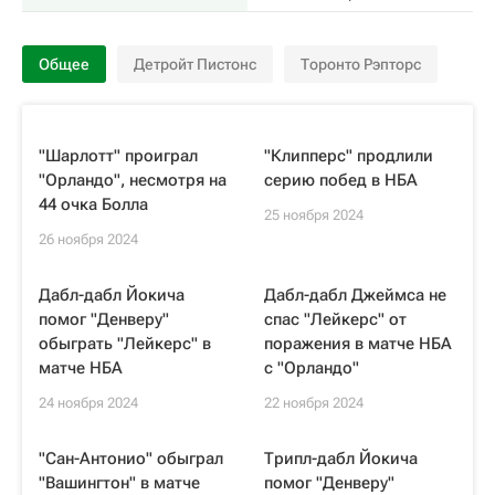
Общее
Детройт Пистонс
Торонто Рэпторс
"Шарлотт" проиграл
"Клипперс" продлили
"Орландо", несмотря на
серию побед в НБА
44 очка Болла
25 ноября 2024
26 ноября 2024
Дабл-дабл Йокича
Дабл-дабл Джеймса не
помог "Денверу"
спас "Лейкерс" от
обыграть "Лейкерс" в
поражения в матче НБА
матче НБА
с "Орландо"
24 ноября 2024
22 ноября 2024
"Сан-Антонио" обыграл
Трипл-дабл Йокича
"Вашингтон" в матче
помог "Денверу"