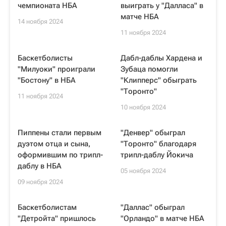
чемпионата НБА
выиграть у "Далласа" в
матче НБА
14 ноября 2024
11 ноября 2024
Баскетболисты
Дабл-даблы Хардена и
"Милуоки" проиграли
Зубаца помогли
"Бостону" в НБА
"Клипперс" обыграть
"Торонто"
11 ноября 2024
10 ноября 2024
Пиппены стали первым
"Денвер" обыграл
дуэтом отца и сына,
"Торонто" благодаря
оформившим по трипл-
трипл-даблу Йокича
даблу в НБА
05 ноября 2024
09 ноября 2024
Баскетболистам
"Даллас" обыграл
"Детройта" пришлось
"Орландо" в матче НБА