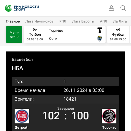
Главное
Лига Чемпионов
РПЛ
Лига Европы
АПЛ
Ла Лига
Торпедо
Матч-
Футбол
Футбол
центр
Сочи
08.08 18:00
07.08 15:00
Баскетбол
НБА
Тур:
1
Время начала:
26.11.2024 в 03:00
Зрители:
18421
Завершен
102
:
100
Детройт
Торонто