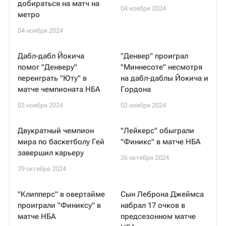
добираться на матч на
04 ноября 2024
метро
04 ноября 2024
Дабл-дабл Йокича
"Денвер" проиграл
помог "Денверу"
"Миннесоте" несмотря
переиграть "Юту" в
на дабл-даблы Йокича и
матче чемпионата НБА
Гордона
03 ноября 2024
02 ноября 2024
Двукратный чемпион
"Лейкерс" обыграли
мира по баскетболу Гей
"Финикс" в матче НБА
завершил карьеру
26 октября 2024
29 октября 2024
"Клипперс" в овертайме
Сын Леброна Джеймса
проиграли "Финиксу" в
набрал 17 очков в
матче НБА
предсезонном матче