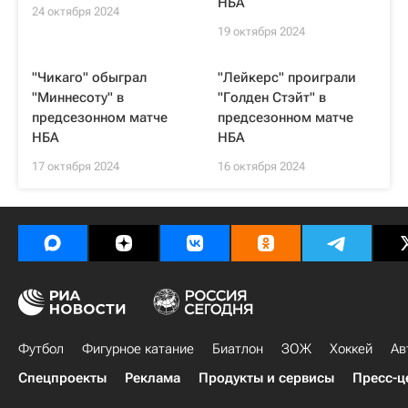
НБА
24 октября 2024
19 октября 2024
"Чикаго" обыграл
"Лейкерс" проиграли
"Миннесоту" в
"Голден Стэйт" в
предсезонном матче
предсезонном матче
НБА
НБА
17 октября 2024
16 октября 2024
Футбол
Фигурное катание
Биатлон
ЗОЖ
Хоккей
Ав
Спецпроекты
Реклама
Продукты и сервисы
Пресс-ц