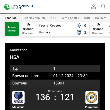
Главное
Лига Чемпионов
РПЛ
Лига Европы
АПЛ
Ла Лига
0
Крылья Советов
Матч-
Футбол
Футбол
центр
2
Балтика
Завершен
Завершен
Баскетбол
НБА
Тур:
1
Время начала:
01.12.2024 в 23:30
Зрители:
15901
Завершен
136
:
121
Мемфис
Индиана