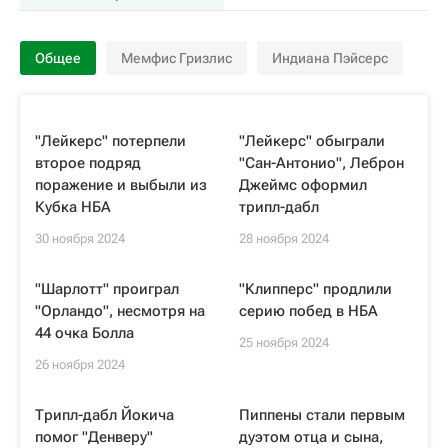
Общее
Мемфис Гризлис
Индиана Пэйсерс
"Лейкерс" потерпели
"Лейкерс" обыграли
второе подряд
"Сан-Антонио", Леброн
поражение и выбыли из
Джеймс оформил
Кубка НБА
трипл-дабл
30 ноября 2024
28 ноября 2024
"Шарлотт" проиграл
"Клипперс" продлили
"Орландо", несмотря на
серию побед в НБА
44 очка Болла
25 ноября 2024
26 ноября 2024
Трипл-дабл Йокича
Пиппены стали первым
помог "Денверу"
дуэтом отца и сына,