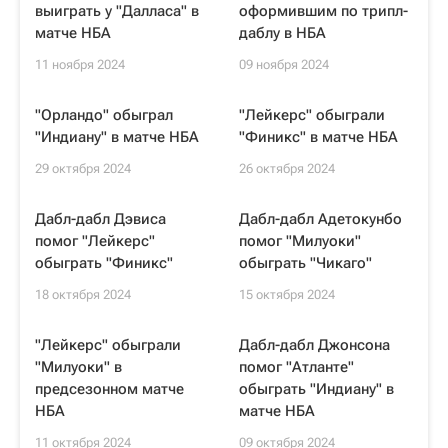
выиграть у "Далласа" в
оформившим по трипл-
матче НБА
даблу в НБА
11 ноября 2024
09 ноября 2024
"Орландо" обыграл
"Лейкерс" обыграли
"Индиану" в матче НБА
"Финикс" в матче НБА
29 октября 2024
26 октября 2024
Дабл-дабл Дэвиса
Дабл-дабл Адетокунбо
помог "Лейкерс"
помог "Милуоки"
обыграть "Финикс"
обыграть "Чикаго"
18 октября 2024
15 октября 2024
"Лейкерс" обыграли
Дабл-дабл Джонсона
"Милуоки" в
помог "Атланте"
предсезонном матче
обыграть "Индиану" в
НБА
матче НБА
11 октября 2024
09 октября 2024