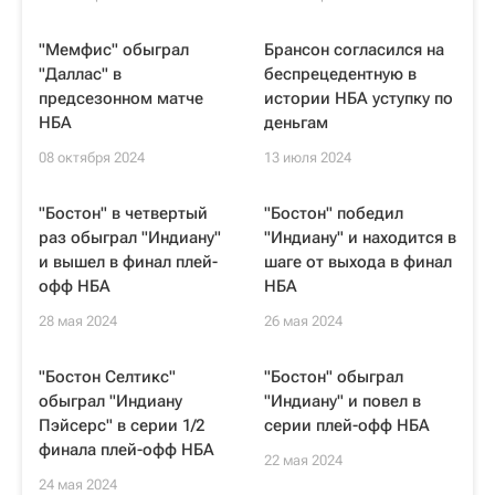
"Мемфис" обыграл
Брансон согласился на
"Даллас" в
беспрецедентную в
предсезонном матче
истории НБА уступку по
НБА
деньгам
08 октября 2024
13 июля 2024
"Бостон" в четвертый
"Бостон" победил
раз обыграл "Индиану"
"Индиану" и находится в
и вышел в финал плей-
шаге от выхода в финал
офф НБА
НБА
28 мая 2024
26 мая 2024
"Бостон Селтикс"
"Бостон" обыграл
обыграл "Индиану
"Индиану" и повел в
Пэйсерс" в серии 1/2
серии плей-офф НБА
финала плей-офф НБА
22 мая 2024
24 мая 2024