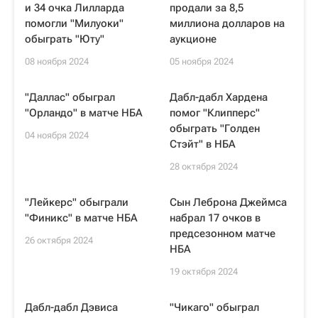
и 34 очка Лилларда
продали за 8,5
помогли "Милуоки"
миллиона долларов на
обыграть "Юту"
аукционе
08 ноября 2024
05 ноября 2024
"Даллас" обыграл
Дабл-дабл Хардена
"Орландо" в матче НБА
помог "Клипперс"
обыграть "Голден
04 ноября 2024
Стэйт" в НБА
28 октября 2024
"Лейкерс" обыграли
Сын Леброна Джеймса
"Финикс" в матче НБА
набрал 17 очков в
предсезонном матче
26 октября 2024
НБА
19 октября 2024
Дабл-дабл Дэвиса
"Чикаго" обыграл