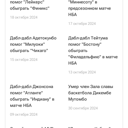
помог "Лейкерс"
"Миннесоту" в
обыграть "Финикс"
предсезонном матче
НБА
18 октября 2024
17 октября 2024
Дабл-дабл Адетокунбо
Дабл-дабл Тейтума
помог "Милуоки"
помог "Бостону"
обыграть "Чикаго"
обыграть
"Филадельфию" в матче
15 октября 2024
НБА
13 октября 2024
Дабл-дабл Джонсона
Умер член Зала славы
помог "Атланте"
баскетбола Дикембе
обыграть "Индиану" в
Мутомбо
матче НБА
30 сентября 2024
09 октября 2024