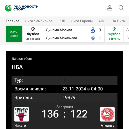
Главное
Лига Чемпионов
РПЛ
Лига Европы
АПЛ
Ла Лига
3
Динамо Москва
З
Матч-
Футбол
Футбол
центр
1
Динамо Махачкала
Р
Завершен
1-й тайм
Баскетбол
НБА
Тур:
1
Время начала:
23.11.2024 в 04:00
Зрители:
19979
Завершен
136
:
122
Чикаго
Атланта