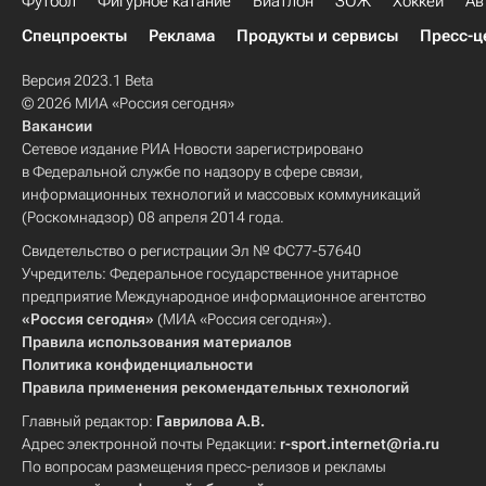
Футбол
Фигурное катание
Биатлон
ЗОЖ
Хоккей
Ав
Спецпроекты
Реклама
Продукты и сервисы
Пресс-ц
Версия 2023.1 Beta
© 2026 МИА «Россия сегодня»
Вакансии
Сетевое издание РИА Новости зарегистрировано
в Федеральной службе по надзору в сфере связи,
информационных технологий и массовых коммуникаций
(Роскомнадзор) 08 апреля 2014 года.
Свидетельство о регистрации Эл № ФС77-57640
Учредитель: Федеральное государственное унитарное
предприятие Международное информационное агентство
«Россия сегодня»
(МИА «Россия сегодня»).
Правила использования материалов
Политика конфиденциальности
Правила применения рекомендательных технологий
Главный редактор:
Гаврилова А.В.
Адрес электронной почты Редакции:
r-sport.internet@ria.ru
По вопросам размещения пресс-релизов и рекламы