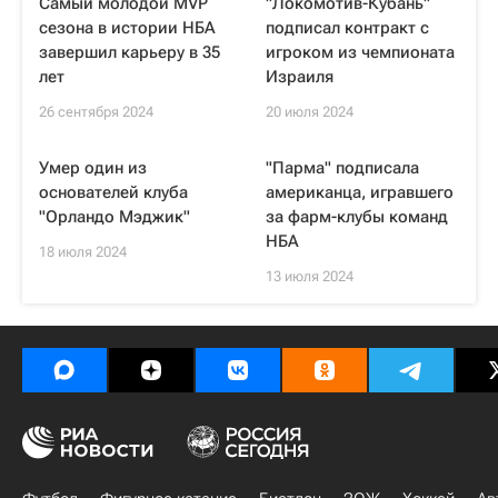
Самый молодой MVP
"Локомотив-Кубань"
сезона в истории НБА
подписал контракт с
завершил карьеру в 35
игроком из чемпионата
лет
Израиля
26 сентября 2024
20 июля 2024
Умер один из
"Парма" подписала
основателей клуба
американца, игравшего
"Орландо Мэджик"
за фарм-клубы команд
НБА
18 июля 2024
13 июля 2024