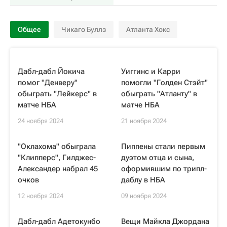
Общее
Чикаго Буллз
Атланта Хокс
Дабл-дабл Йокича
Уиггинс и Карри
помог "Денверу"
помогли "Голден Стэйт"
обыграть "Лейкерс" в
обыграть "Атланту" в
матче НБА
матче НБА
24 ноября 2024
21 ноября 2024
"Оклахома" обыграла
Пиппены стали первым
"Клипперс", Гилджес-
дуэтом отца и сына,
Александер набрал 45
оформившим по трипл-
очков
даблу в НБА
12 ноября 2024
09 ноября 2024
Дабл-дабл Адетокунбо
Вещи Майкла Джордана