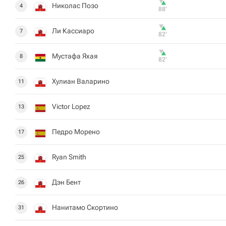
Николас Позо
4
88‎’‎
Ли Кассиаро
7
82‎’‎
Мустафа Яхая
8
82‎’‎
Хулиан Валарино
11
Victor Lopez
13
Педро Морено
17
Ryan Smith
25
Дэн Бент
26
Нанитамо Скортино
31