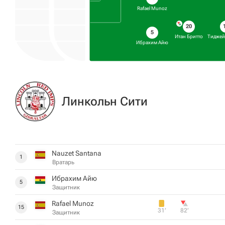
Rafael Munoz
20
5
Итан Бритто
Тиджей
Ибрахим Айю
Линкольн Сити
Nauzet Santana
1
Вратарь
Ибрахим Айю
5
Защитник
Rafael Munoz
15
31‎’‎
82‎’‎
Защитник