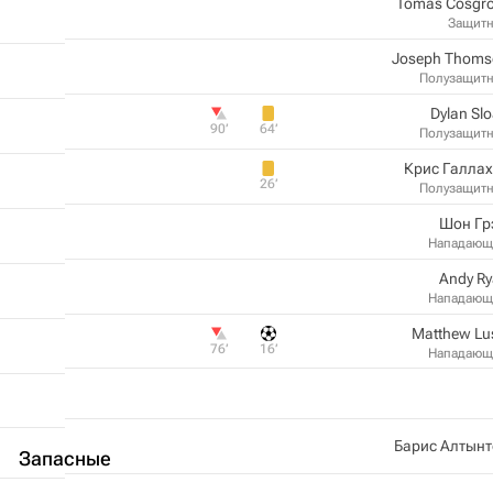
Tomas Cosgr
Защит
Joseph Thoms
Полузащит
Dylan Sl
90‎’‎
64‎’‎
Полузащит
Крис Галла
26‎’‎
Полузащит
Шон Гр
Нападающ
Andy R
Нападающ
Matthew Lu
76‎’‎
16‎’‎
Нападающ
Барис Алтынт
Запасные