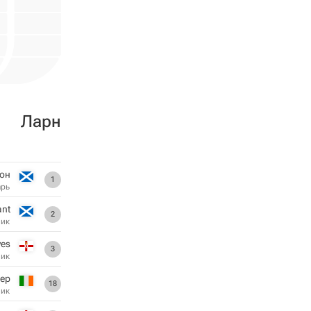
Ларн
он
1
арь
nt
2
ник
ves
3
ник
гер
18
ник