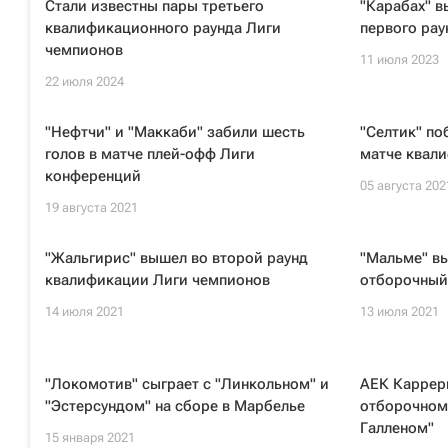
Стали известны пары третьего
"Карабах" в
квалификационного раунда Лиги
первого рау
чемпионов
11 июля 2023
22 июля 2024
"Нефтчи" и "Маккаби" забили шесть
"Селтик" по
голов в матче плей-офф Лиги
матче квал
конференций
05 августа 202
19 августа 2021
"Жальгирис" вышел во второй раунд
"Мальме" в
квалификации Лиги чемпионов
отборочный
14 июля 2021
13 июля 2021
"Локомотив" сыграет с "Линкольном" и
АЕК Карреры
"Эстерсундом" на сборе в Марбелье
отборочном 
Галленом"
15 января 2021