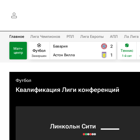
Главное
Лига Чемпионов
РПЛ
Лига Европы
АПЛ
Ла Лига
2
Бавария
Матч-
Футбол
Теннис
центр
1
Астон Вилла
Завершен
1-й сет
Футбол
Квалификация Лиги конференций
Линкольн Сити