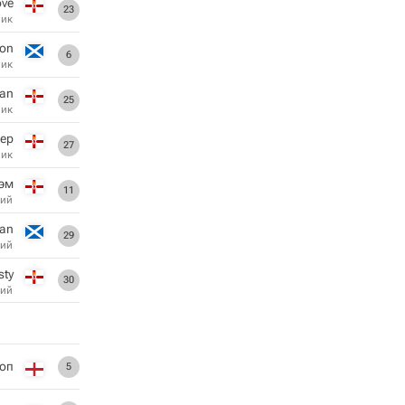
ove
23
ник
on
6
ник
oan
25
ник
хер
27
ник
эм
11
ий
yan
29
ий
sty
30
ий
оп
5