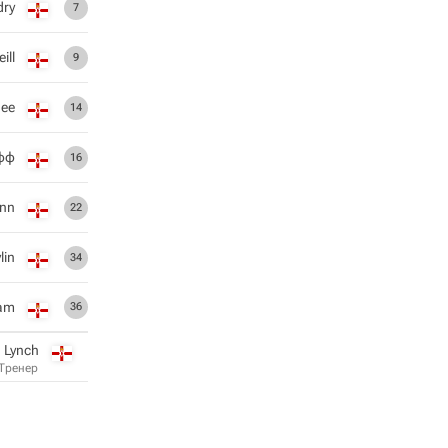
dry
7
ill
9
gee
14
фф
16
ynn
22
lin
34
ham
36
 Lynch
Тренер