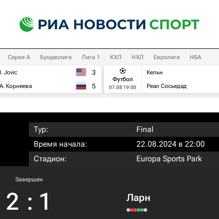
Серия А
Бундеслига
Лига 1
КХЛ
НХЛ
Евролига
НБА
3
I. Jovic
Кельн
Футбол
5
А. Корнеева
Реал Сосьедад
07.08 19:00
Тур:
Final
Время начала:
22.08.2024 в 22:00
Стадион:
Europa Sports Park
Завершен
2
:
1
Ларн