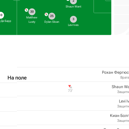
2
Shaun Want
30
10
25
Matthew
3
 Де Барр
Lusty
Dylan Sloan
Levi Ives
Рохан Фергюс
На поле
Врат
Shaun Wa
73‎’‎
Защит
Levi I
Защит
Киан Бол
Защит