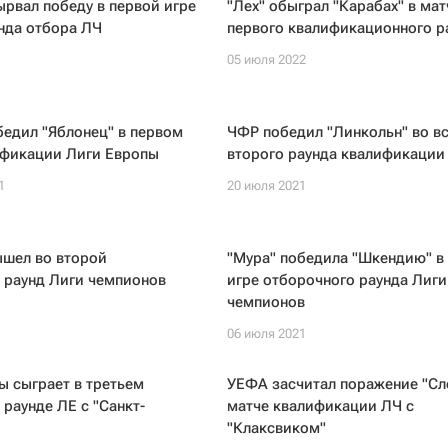
ырвал победу в первой игре
"Лех" обыграл "Карабах" в мат
нда отбора ЛЧ
первого квалификационного р
05 июля 2022
бедил "Яблонец" в первом
ЧФР победил "Линкольн" во в
ификации Лиги Европы
второго раунда квалификации
1
20 июля 2021
ышел во второй
"Мура" победила "Шкендию" в
 раунд Лиги чемпионов
игре отборочного раунда Лиги
чемпионов
06 июля 2021
 сыграет в третьем
УЕФА засчитал поражение "Сл
раунде ЛЕ с "Санкт-
матче квалификации ЛЧ с
"Клаксвиком"