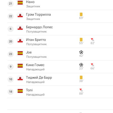
Нано
21
Защитник
Грэм Торрилла
22
69‎’‎
Защитник
Бернардо Лопес
6
Полузащитник
Итан Бритто
20
55‎’‎
82‎’‎
Полузащитник
Joe
23
42‎’‎
Полузащитник
Кике Гомес
9
23‎’‎
66‎’‎
Нападающий
Тиджей Де Барр
10
38‎’‎
Нападающий
Toni
18
88‎’‎
Нападающий