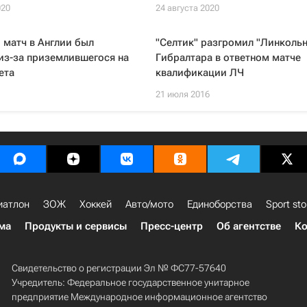
020
24 августа 2020
 матч в Англии был
"Селтик" разгромил "Линкольн
из-за приземлившегося на
Гибралтара в ответном матче
ета
квалификации ЛЧ
21 июля 2016
иатлон
ЗОЖ
Хоккей
Авто/мото
Единоборства
Sport sto
ма
Продукты и сервисы
Пресс-центр
Об агентстве
Ко
Свидетельство о регистрации Эл № ФС77-57640
Учредитель: Федеральное государственное унитарное
предприятие Международное информационное агентство