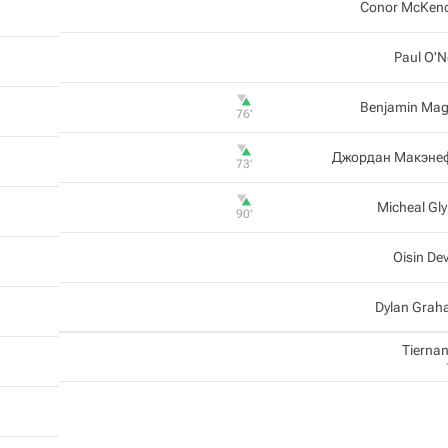
Conor McKen
Paul O'Ne
Benjamin Ma
76‎’‎
Джордан Макэне
73‎’‎
Micheal Gl
90‎’‎
Oisin Dev
Dylan Gra
Tiernan