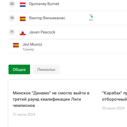
Djumaney Burnet
33
Виктор Вильяканас
70
66‎’‎
Javan Peacock
71
Javi Munoz
Тренер
Общее
Линкольн
Минское "Динамо" не смогло выйти в
"Карабах" п
третий раунд квалификации Лиги
отборочный
чемпионов
30 июля 2024
31 июля 2024