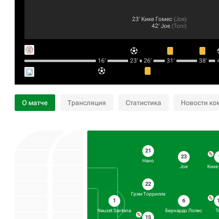
23‎’‎
Кике Гомес
(
Joe
)
42‎’‎
Joe
(
Toni
)
16‎’‎
23‎’‎
26‎’‎
31‎’‎
38‎’‎
4
О матче
Трансляция
Статистика
Новости ко
21
23
Нано
Joe
Кике
22
Грэм Торрилла
6
1
Бернардо Лопес
T
Nauzet Santana
15