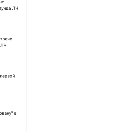
че
аунда ЛЧ
стрече
 ЛЧ
 первой
овану" в