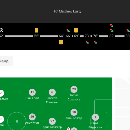
16‎’‎
Matthew Lusty
2‎’‎
55‎’‎
64‎’‎
66‎’‎
69‎’‎
73‎’‎
76‎’‎
82‎’‎
88‎’
манд
23
11
6
9
Tomas
Шон Грэм
Joseph
 Гомес
Cosgrove
Thomson
18
29
1
Киан Болгер
18
27
Andy Ryan
Рохан
oni
Крис Галлахер
Фергюсон