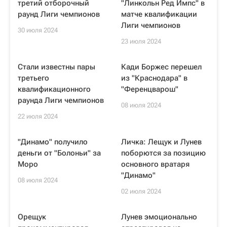
третий отборочный
"Линкольн Ред Импс" в
раунд Лиги чемпионов
матче квалификации
Лиги чемпионов
30 июля 2024
23 июля 2024
Стали известны пары
Кади Боржес перешел
третьего
из "Краснодара" в
квалификационного
"Ференцварош"
раунда Лиги чемпионов
08 июля 2024
22 июля 2024
"Динамо" получило
Личка: Лещук и Лунев
деньги от "Болоньи" за
поборются за позицию
Моро
основного вратаря
"Динамо"
08 июля 2024
02 июля 2024
Орещук
Лунев эмоционально