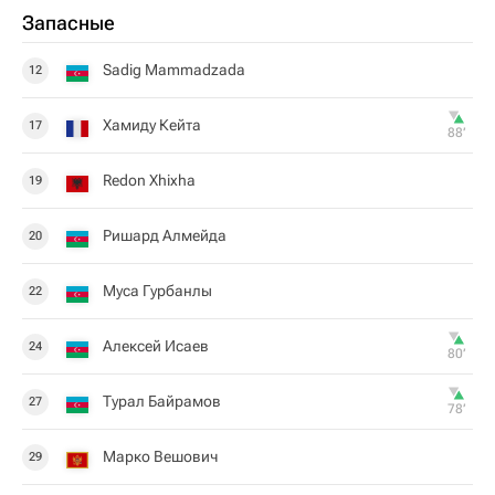
Запасные
Sadig Mammadzada
12
Хамиду Кейта
17
88‎’‎
Redon Xhixha
19
Ришард Алмейда
20
Муса Гурбанлы
22
Алексей Исаев
24
80‎’‎
Турал Байрамов
27
78‎’‎
Марко Вешович
29