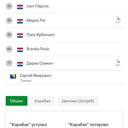
Ivan Filipovic
23
Марко Рог
30
66‎’‎
Лука Врбанцич
36
Branko Pavic
66
Дарио Спикич
77
80‎’‎
Сергей Якирович
Тренер
Общее
Карабах
Динамо (Загреб)
"Карабах" уступил
"Карабах" потерпел