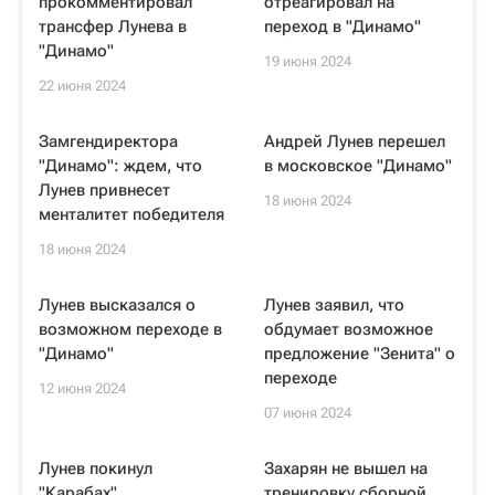
прокомментировал
отреагировал на
трансфер Лунева в
переход в "Динамо"
"Динамо"
19 июня 2024
22 июня 2024
Замгендиректора
Андрей Лунев перешел
"Динамо": ждем, что
в московское "Динамо"
Лунев привнесет
18 июня 2024
менталитет победителя
18 июня 2024
Лунев высказался о
Лунев заявил, что
возможном переходе в
обдумает возможное
"Динамо"
предложение "Зенита" о
переходе
12 июня 2024
07 июня 2024
Лунев покинул
Захарян не вышел на
"Карабах"
тренировку сборной