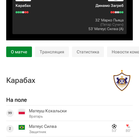
Карабах
Динамо Загреб
32‎’‎
Марко Пьяца
(
Петар Сучич
)
53‎’‎
Матеус Силва
(А)
О матче
Трансляция
Статистика
Новости ком
Карабах
На поле
Матеуш Кохальски
99
Вратарь
Матеус Силва
2
53‎’‎
80‎’‎
Защитник