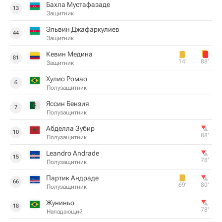
Бахла Мустафазаде
13
Защитник
Эльвин Джафаркулиев
44
Защитник
Кевин Медина
81
14‎’‎
88‎’‎
Защитник
Хулио Ромао
6
Полузащитник
Яссин Бензия
7
Полузащитник
Абделла Зубир
10
88‎’‎
Полузащитник
Leandro Andrade
15
78‎’‎
Полузащитник
Партик Андраде
66
69‎’‎
80‎’‎
Полузащитник
Жуниньо
18
78‎’‎
Нападающий