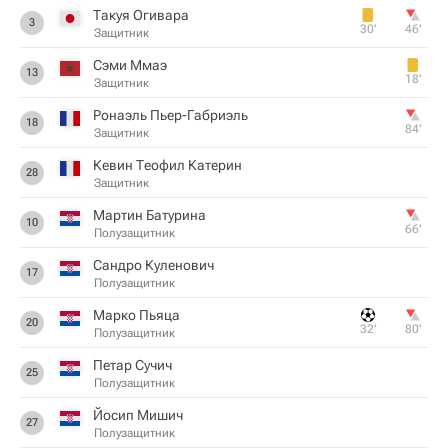
Такуя Огивара
3
30‎’‎
46‎’‎
Защитник
Сэми Ммаэ
13
18‎’‎
Защитник
Ронаэль Пьер-Габриэль
18
84‎’‎
Защитник
Кевин Теофил Катерин
28
Защитник
Мартин Батурина
10
66‎’‎
Полузащитник
Сандро Куленович
17
Полузащитник
Марко Пьяца
20
32‎’‎
80‎’‎
Полузащитник
Петар Сучич
25
Полузащитник
Йосип Мишич
27
Полузащитник