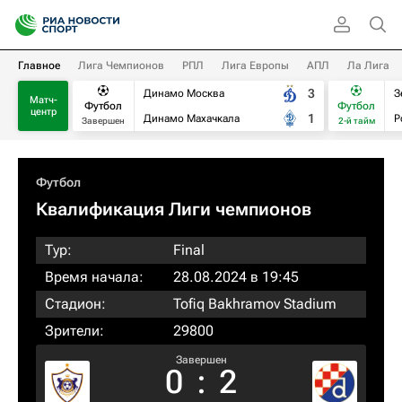
Главное
Лига Чемпионов
РПЛ
Лига Европы
АПЛ
Ла Лига
3
Динамо Москва
З
Матч-
Футбол
Футбол
центр
1
Динамо Махачкала
Р
Завершен
2-й тайм
Футбол
Квалификация Лиги чемпионов
Тур:
Final
Время начала:
28.08.2024 в 19:45
Стадион:
Tofiq Bakhramov Stadium
Зрители:
29800
Завершен
0
:
2