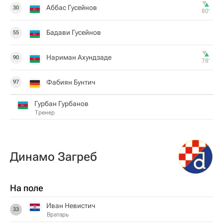
Аббас Гусейнов
30
80‎’‎
Бадави Гусейнов
55
Нариман Ахундзаде
90
78‎’‎
Фабиян Бунтич
97
Гурбан Гурбанов
Тренер
Динамо Загреб
На поле
Иван Невистич
33
Вратарь