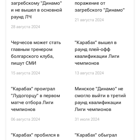
загребскому "Динамо"
поражение от
и не вышел в основной
загребского "Динамо"
раунд ЛЧ
21 августа 2024
28 августа 2024
Черчесов может стать
"Карабах" вышел в
главным тренером
раунд плей-офф
болгарского клуба,
квалификации Лиги
пишут СМИ
чемпионов
15 августа 2024
13 августа 2024
"Карабах" проиграл
Минское "Динамо" не
"Лудогорцу" в первом
смогло выйти в третий
матче отбора Лиги
раунд квалификации
чемпионов
Лиги чемпионов
06 августа 2024
31 июля 2024
"Карабах" пробился в
"Карабах" обыграл