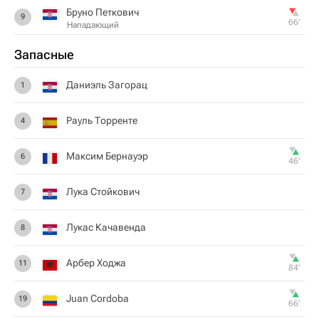
Бруно Петкович
9
66‎’‎
Нападающий
Запасные
Даниэль Загорац
1
Рауль Торренте
4
Максим Бернауэр
6
46‎’‎
Лука Стойкович
7
Лукас Качавенда
8
Арбер Ходжа
11
84‎’‎
Juan Cordoba
19
66‎’‎