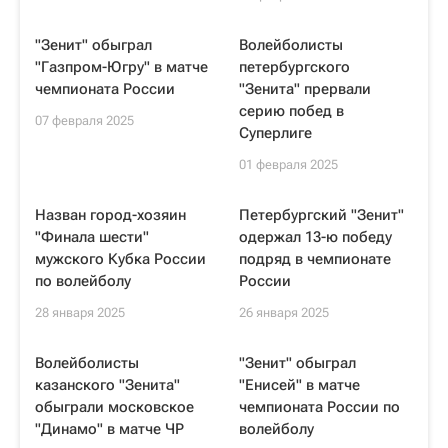
"Зенит" обыграл
Волейболисты
"Газпром-Югру" в матче
петербургского
чемпионата России
"Зенита" прервали
серию побед в
07 февраля 2025
Суперлиге
01 февраля 2025
Назван город-хозяин
Петербургский "Зенит"
"Финала шести"
одержал 13-ю победу
мужского Кубка России
подряд в чемпионате
по волейболу
России
28 января 2025
26 января 2025
Волейболисты
"Зенит" обыграл
казанского "Зенита"
"Енисей" в матче
обыграли московское
чемпионата России по
"Динамо" в матче ЧР
волейболу