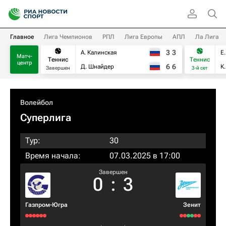
Главное
Лига Чемпионов
РПЛ
Лига Европы
АПЛ
Ла Лига
3
3
А. Калинская
Е
Матч-
Теннис
Теннис
центр
6
6
Д. Шнайдер
К
Завершен
3-й сет
Волейбол
Суперлига
Тур:
30
Время начала:
07.03.2025 в 17:00
Завершен
0
:
3
Газпром-Югра
Зенит