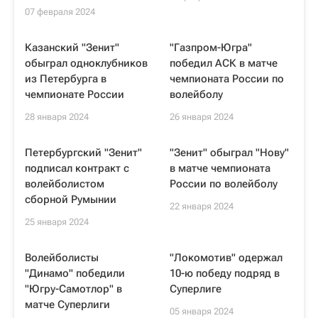
07 февраля 2024
Казанский "Зенит"
"Газпром-Югра"
обыграл одноклубников
победил АСК в матче
из Петербурга в
чемпионата России по
чемпионате России
волейболу
28 января 2024
26 января 2024
Петербургский "Зенит"
"Зенит" обыграл "Нову"
подписал контракт с
в матче чемпионата
волейболистом
России по волейболу
сборной Румынии
22 января 2024
25 января 2024
Волейболисты
"Локомотив" одержал
"Динамо" победили
10-ю победу подряд в
"Югру-Самотлор" в
Суперлиге
матче Суперлиги
05 января 2024