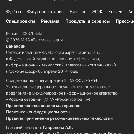
Футбол
Фигурное катание
Биатлон
ЗОЖ
Хоккей
Ав
Спецпроекты
Реклама
Продукты и сервисы
Пресс-ц
Версия 2023.1 Beta
© 2026 МИА «Россия сегодня»
Вакансии
Сетевое издание РИА Новости зарегистрировано
в Федеральной службе по надзору в сфере связи,
информационных технологий и массовых коммуникаций
(Роскомнадзор) 08 апреля 2014 года.
Свидетельство о регистрации Эл № ФС77-57640
Учредитель: Федеральное государственное унитарное
предприятие Международное информационное агентство
«Россия сегодня»
(МИА «Россия сегодня»).
Правила использования материалов
Политика конфиденциальности
Правила применения рекомендательных технологий
Главный редактор:
Гаврилова А.В.
Адрес электронной почты Редакции:
r-sport.internet@ria.ru