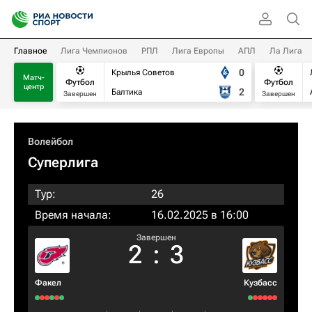
Главное
Лига Чемпионов
РПЛ
Лига Европы
АПЛ
Ла Лига
0
Крылья Советов
Матч-
Футбол
Футбол
центр
2
Балтика
Завершен
Завершен
Волейбол
Суперлига
Тур:
26
Время начала:
16.02.2025 в 16:00
Завершен
2
:
3
Факел
Кузбасс