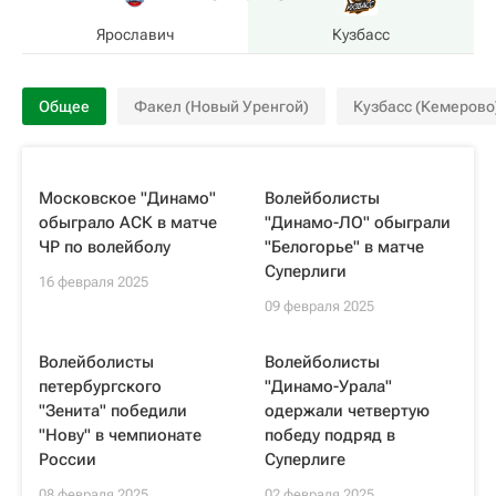
Ярославич
Кузбасс
Общее
Факел (Новый Уренгой)
Кузбасс (Кемерово
Московское "Динамо"
Волейболисты
обыграло АСК в матче
"Динамо-ЛО" обыграли
ЧР по волейболу
"Белогорье" в матче
Суперлиги
16 февраля 2025
09 февраля 2025
Волейболисты
Волейболисты
петербургского
"Динамо-Урала"
"Зенита" победили
одержали четвертую
"Нову" в чемпионате
победу подряд в
России
Суперлиге
08 февраля 2025
02 февраля 2025