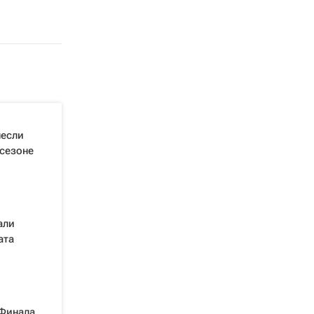
несли
 сезоне
али
ата
"Финала