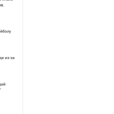
нд
ейболу
де из-за
дей
"