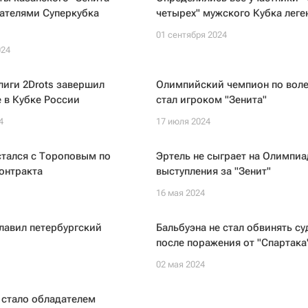
ателями Суперкубка
четырех" мужского Кубка леге
01 сентября 2024
024
иги 2Drots завершил
Олимпийский чемпион по вол
 в Кубке России
стал игроком "Зенита"
4
17 июля 2024
стался с Тороповым по
Эртель не сыграет на Олимпиа
онтракта
выступления за "Зенит"
16 мая 2024
лавил петербургский
Бальбуэна не стал обвинять су
после поражения от "Спартака
02 мая 2024
 стало обладателем