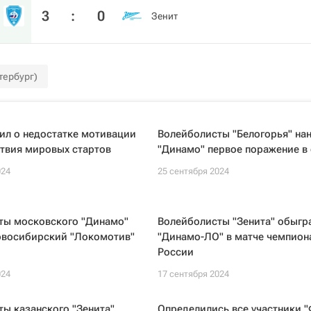
3
:
0
Зенит
тербург)
ил о недостатке мотивации
Волейболисты "Белогорья" на
ствия мировых стартов
"Динамо" первое поражение в
024
25 сентября 2024
ты московского "Динамо"
Волейболисты "Зенита" обыгр
овосибирский "Локомотив"
"Динамо-ЛО" в матче чемпион
России
024
17 сентября 2024
ы казанского "Зенита"
Определились все участники 