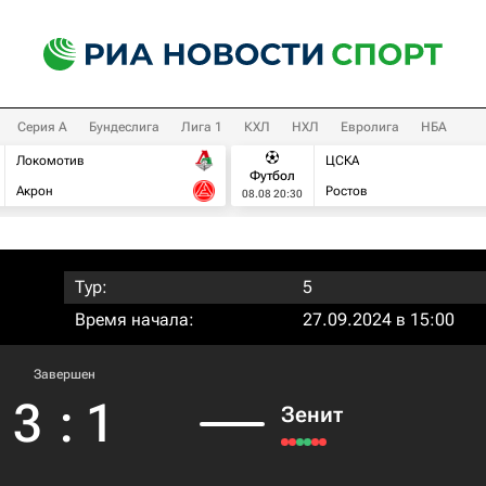
Серия А
Бундеслига
Лига 1
КХЛ
НХЛ
Евролига
НБА
Локомотив
ЦСКА
Футбол
Акрон
Ростов
08.08 20:30
Тур:
5
Время начала:
27.09.2024 в 15:00
Завершен
3
:
1
Зенит