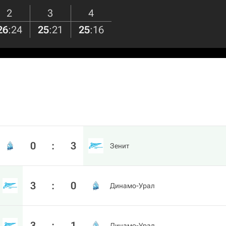
2
3
4
26
:
24
25
:
21
25
:
16
0
:
3
Зенит
3
:
0
Динамо-Урал
3
:
1
Динамо-Урал