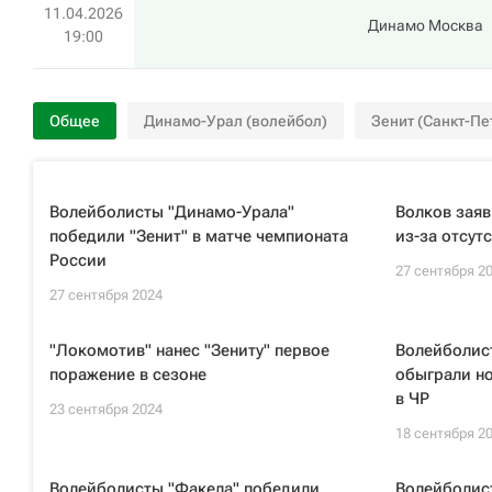
11.04.2026
Динамо Москва
19:00
Общее
Динамо-Урал (волейбол)
Зенит (Санкт-Пе
Волейболисты "Динамо-Урала"
Волков заяв
победили "Зенит" в матче чемпионата
из-за отсут
России
27 сентября 2
27 сентября 2024
"Локомотив" нанес "Зениту" первое
Волейболис
поражение в сезоне
обыграли н
в ЧР
23 сентября 2024
18 сентября 2
Волейболисты "Факела" победили
Волейболист