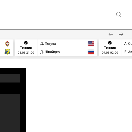
Д. Пегула
А. С
Теннис
Теннис
Д. Шнайдер
Е. А
08.08 21:00
09.08 02:00