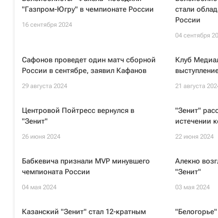
"Газпром-Югру" в чемпионате России
стали облад
России
16 сентября 2024
04 сентября 2
Сафонов проведет один матч сборной
Клуб Медиал
России в сентябре, заявил Кафанов
выступление
29 августа 2024
21 августа 202
Центровой Пойтресс вернулся в
"Зенит" рас
"Зенит"
истечении к
26 июня 2024
22 июня 2024
Бабкевича признали MVP минувшего
Алекно возг
чемпионата России
"Зенит"
04 мая 2024
03 мая 2024
Казанский "Зенит" стал 12-кратным
"Белогорье"