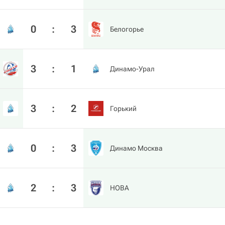
0
:
3
Белогорье
3
:
1
Динамо-Урал
3
:
2
Горький
0
:
3
Динамо Москва
2
:
3
HOBA