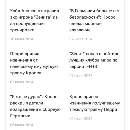
Хаби Алонсо отстранил
"В Германии больше нет
экс-игрока "Зенита" из-
безопасности": Кроос
за пропущенной
сделал мощное
тренировки
заявление
16 июля 2024
07 июля 2024
Педри принял
"Зенит" попал в рейтинг
извинения от
лучших клубов мира по
нанесшему ему жуткую
версии IFFHS
травму Крооса
07 июля 2024
07 июля 2024
"Я же не дурак": Кроос
Кроос принес
раскрыл детали
извинения получившему
возвращения в сборную
тяжелую травму Педри
Германии
06 июля 2024
06 июля 2024