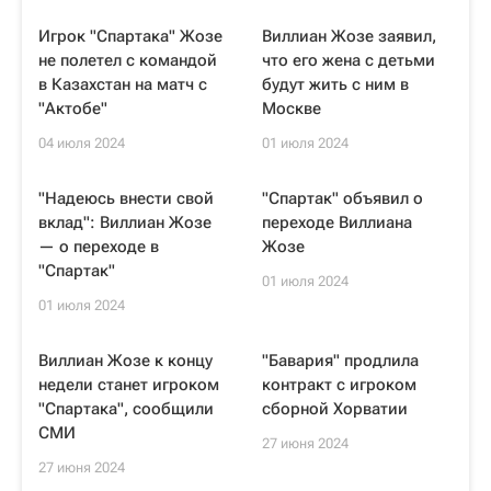
Игрок "Спартака" Жозе
Виллиан Жозе заявил,
не полетел с командой
что его жена с детьми
в Казахстан на матч с
будут жить с ним в
"Актобе"
Москве
04 июля 2024
01 июля 2024
"Надеюсь внести свой
"Спартак" объявил о
вклад": Виллиан Жозе
переходе Виллиана
— о переходе в
Жозе
"Спартак"
01 июля 2024
01 июля 2024
Виллиан Жозе к концу
"Бавария" продлила
недели станет игроком
контракт с игроком
"Спартака", сообщили
сборной Хорватии
СМИ
27 июня 2024
27 июня 2024