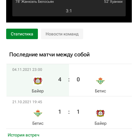
78‎’‎
Жанюэль Белосьян
52‎’‎
Хуанми
3
:
1
Статистика
Новости команд
Последние матчи между собой
04.11.2021 23:00
4
:
0
Байер
Бетис
21.10.2021 19:45
1
:
1
Бетис
Байер
История встреч