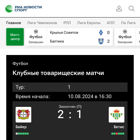
Главное
Лига Чемпионов
РПЛ
Лига Европы
АПЛ
Ла Лига
0
Крылья Советов
Матч-
Футбол
Футбол
центр
2
Балтика
Завершен
Завершен
Футбол
Клубные товарищеские матчи
Тур:
1
Время начала:
10.08.2024 в 16:30
Закончен (П)
2
:
1
Байер
Бетис