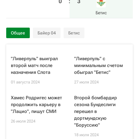
0
:
3
Бетис
Общее
Байер 04
Бетис
"Ливерпуль" выиграл
"Ливерпуль" с
второй матч после
минимальным счетом
назначения Слота
обыграл "Бетис"
01 августа 2024
27 июля 2024
Хамес Родригес может
Второй бомбардир
продолжить карьеру в
сезона Бундеслиги
"Лацио", пишут СМИ
перешел в
дортмундскую
26 июля 2024
"Боруссию"
18 июля 2024