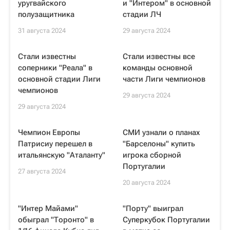
уругвайского
и "Интером" в основной
полузащитника
стадии ЛЧ
31 августа 2024
29 августа 2024
Стали известны
Стали известны все
соперники "Реала" в
команды основной
основной стадии Лиги
части Лиги чемпионов
чемпионов
29 августа 2024
29 августа 2024
Чемпион Европы
СМИ узнали о планах
Патрисиу перешел в
"Барселоны" купить
итальянскую "Аталанту"
игрока сборной
Португалии
27 августа 2024
20 августа 2024
"Интер Майами"
"Порту" выиграл
обыграл "Торонто" в
Суперкубок Португалии