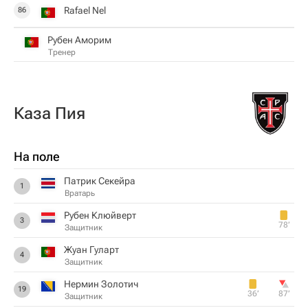
Rafael Nel
86
Рубен Аморим
Тренер
Каза Пия
На поле
Патрик Секейра
1
Вратарь
Рубен Клюйверт
3
78‎’‎
Защитник
Жуан Гуларт
4
Защитник
Нермин Золотич
19
36‎’‎
87‎’‎
Защитник