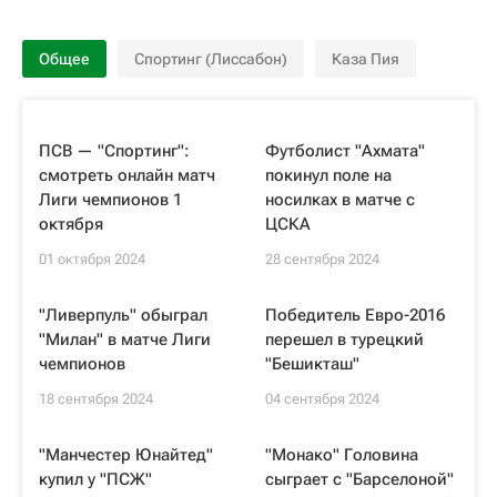
Общее
Спортинг (Лиссабон)
Каза Пия
ПСВ — "Спортинг":
Футболист "Ахмата"
смотреть онлайн матч
покинул поле на
Лиги чемпионов 1
носилках в матче с
октября
ЦСКА
01 октября 2024
28 сентября 2024
"Ливерпуль" обыграл
Победитель Евро-2016
"Милан" в матче Лиги
перешел в турецкий
чемпионов
"Бешикташ"
18 сентября 2024
04 сентября 2024
"Манчестер Юнайтед"
"Монако" Головина
купил у "ПСЖ"
сыграет с "Барселоной"