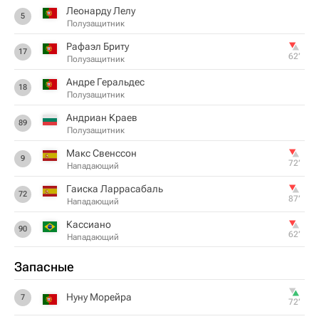
Леонарду Лелу
5
Полузащитник
Рафаэл Бриту
17
62‎’‎
Полузащитник
Андре Геральдес
18
Полузащитник
Андриан Краев
89
Полузащитник
Макс Свенссон
9
72‎’‎
Нападающий
Гаиска Ларрасабаль
72
87‎’‎
Нападающий
Кассиано
90
62‎’‎
Нападающий
Запасные
Нуну Морейра
7
72‎’‎