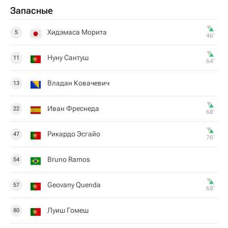
Запасные
Хидэмаса Морита
5
46‎’‎
Нуну Сантуш
11
64‎’‎
Владан Ковачевич
13
Иван Фреснеда
22
68‎’‎
Рикардо Эсгайо
47
76‎’‎
Bruno Ramos
54
Geovany Quenda
57
68‎’‎
Луиш Гомеш
80