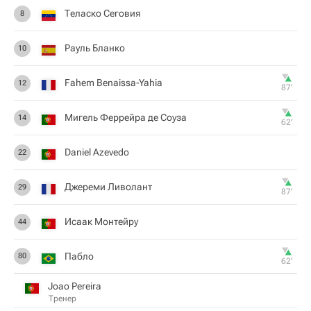
Теласко Сеговия
8
Рауль Бланко
10
Fahem Benaissa-Yahia
12
87‎’‎
Мигель Феррейра де Соуза
14
62‎’‎
Daniel Azevedo
22
Джереми Ливолант
29
87‎’‎
Исаак Монтейру
44
Пабло
80
62‎’‎
Joao Pereira
Тренер