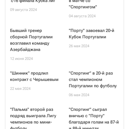
1/16 финала Кубка лиг
в матче со
"Спортингом"
09 августа 2024
04 августа 2024
Бывший тренер
"Порту" завоевал 20-й
сборной Португалии
Кубок Португалии
возглавил команду
26 мая 2024
Азербайджана
12 июня 2024
"Шинник" продлил
"Спортинг" в 20-й раз
контракт с Черышевым
стал чемпионом
Португалии по футболу
22 мая 2024
06 мая 2024
"Пальма" второй раз
"Спортинг" сыграл
подряд выиграла Лигу
вничью с "Порту"
чемпионов по мини-
благодаря голам на 87-й
футболу
и 88-й минутах