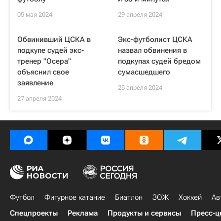
05 мая 2024
29 апреля 2024
Обвинивший ЦСКА в
Экс-футболист ЦСКА
подкупе судей экс-
назвал обвинения в
тренер "Осера"
подкупах судей бредом
объяснил свое
сумасшедшего
заявление
25 апреля 2024
27 апреля 2024
Футбол
Фигурное катание
Биатлон
ЗОЖ
Хоккей
Ав
Спецпроекты
Реклама
Продукты и сервисы
Пресс-ц