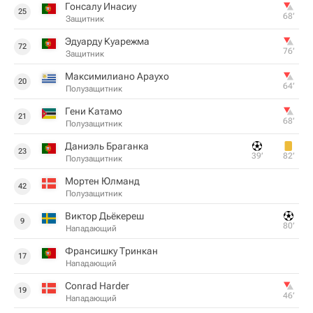
Гонсалу Инасиу
25
68‎’‎
Защитник
Эдуарду Куарежма
72
76‎’‎
Защитник
Максимилиано Араухо
20
64‎’‎
Полузащитник
Гени Катамо
21
68‎’‎
Полузащитник
Даниэль Браганка
23
39‎’‎
82‎’‎
Полузащитник
Мортен Юлманд
42
Полузащитник
Виктор Дьёкереш
9
80‎’‎
Нападающий
Франсишку Тринкан
17
Нападающий
Conrad Harder
19
46‎’‎
Нападающий