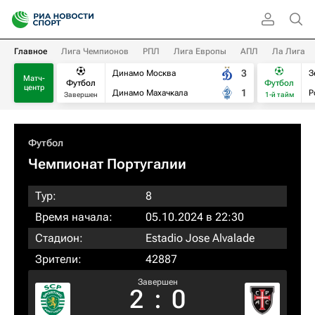
Главное
Лига Чемпионов
РПЛ
Лига Европы
АПЛ
Ла Лига
3
Динамо Москва
З
Матч-
Футбол
Футбол
центр
1
Динамо Махачкала
Р
Завершен
1-й тайм
Футбол
Чемпионат Португалии
Тур:
8
Время начала:
05.10.2024 в 22:30
Стадион:
Estadio Jose Alvalade
Зрители:
42887
Завершен
2
:
0