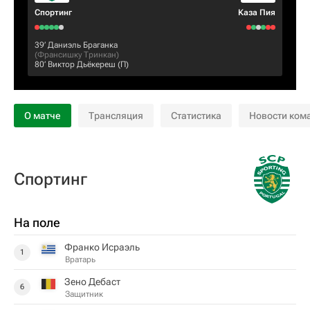
Спортинг
Каза Пия
39‎’‎
Даниэль Браганка
(
Франсишку Тринкан
)
80‎’‎
Виктор Дьёкереш
(П)
О матче
Трансляция
Статистика
Новости ком
Спортинг
На поле
Франко Исраэль
1
Вратарь
Зено Дебаст
6
Защитник