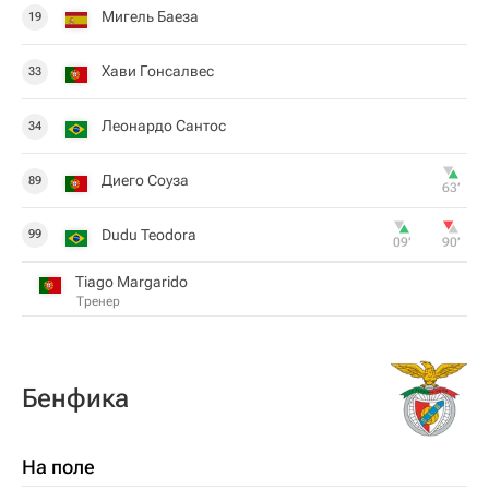
Мигель Баеза
19
Хави Гонсалвес
33
Леонардо Сантос
34
Диего Соуза
89
63‎’‎
Dudu Teodora
99
09‎’‎
90‎’‎
Tiago Margarido
Тренер
Бенфика
На поле