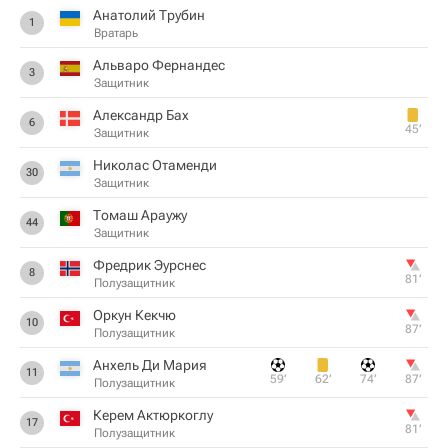
Анатолий Трубин
1
Вратарь
Альваро Фернандес
3
Защитник
Александр Бах
6
45‎’‎
Защитник
Николас Отаменди
30
Защитник
Томаш Араужу
44
Защитник
Фредрик Эурснес
8
81‎’‎
Полузащитник
Оркун Кекчю
10
87‎’‎
Полузащитник
Анхель Ди Мария
11
59‎’‎
62‎’‎
74‎’‎
87‎’‎
Полузащитник
Керем Актюркоглу
17
81‎’‎
Полузащитник