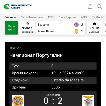
Главное
Лига Чемпионов
РПЛ
Лига Европы
АПЛ
Ла Лига
2
Бавария
Матч-
Футбол
Теннис
центр
1
Астон Вилла
Завершен
Завершен
Футбол
Чемпионат Португалии
Тур:
8
Время начала:
19.12.2024 в 20:00
Стадион:
Estadio da Madeira
Зрители:
5086
Завершен
0
:
2