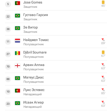
Jose Gomes
5
45‎’‎
Защитник
Густаво Гарсия
22
Защитник
Зе Витор
38
Защитник
Найджел Томас
11
09‎’‎
Полузащитник
Djibril Soumare
27
67‎’‎
Полузащитник
Арвин Аппиа
70
63‎’‎
Полузащитник
Матеус Диас
88
63‎’‎
Полузащитник
Луис Эстевес
10
85‎’‎
Нападающий
Исаак Агиар
23
63‎’‎
Нападающий