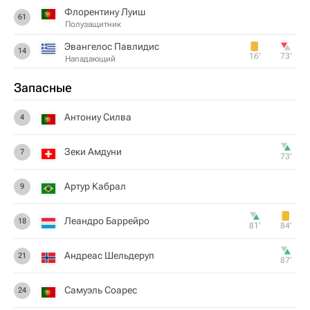
Флорентину Луиш
61
Полузащитник
Эвангелос Павлидис
14
16‎’‎
73‎’‎
Нападающий
Запасные
Антониу Силва
4
Зеки Амдуни
7
73‎’‎
Артур Кабрал
9
Леандро Баррейро
18
81‎’‎
84‎’‎
Андреас Шельдеруп
21
87‎’‎
Самуэль Соарес
24