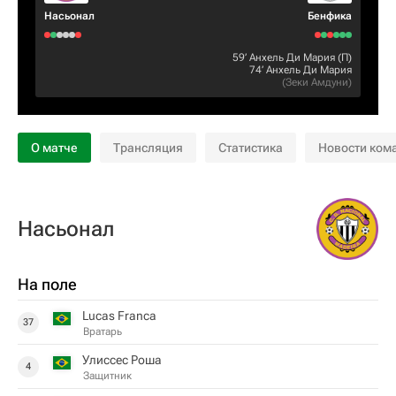
Насьонал
Бенфика
59‎’‎
Анхель Ди Мария
(П)
74‎’‎
Анхель Ди Мария
(
Зеки Амдуни
)
О матче
Трансляция
Статистика
Новости ком
Насьонал
На поле
Lucas Franca
37
Вратарь
Улиссес Роша
4
Защитник