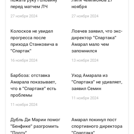
пожать руку Головину
Лиги чемпионов 27
перед матчем ЛЧ
ноября
27 ноября 2024
27 ноября 2024
Колосков не увидел
Ловчев заявил, что экс-
прогресса после
директор "Спартака"
прихода Станковича в
Амарал мало чем
"Спартак"
запомнился
16 ноября 2024
13 ноября 2024
Барбоза: отставка
Уход Амарала из
Амарала показывает,
"Спартака" не удивляет,
что в "Спартаке" есть
заявил Семин
проблемы
11 ноября 2024
11 ноября 2024
Дубль Ди Марии помог
Амарал покинул пост
"Бенфике" разгромить
спортивного директора
"Порту"
"Спартака"