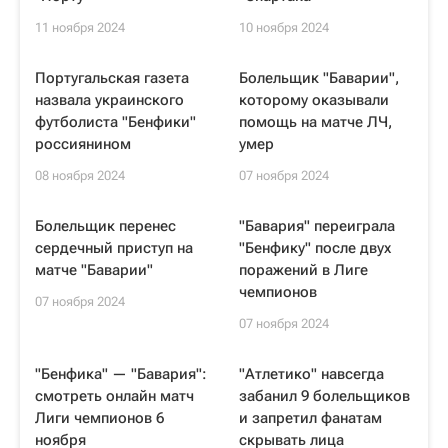
11 ноября 2024
10 ноября 2024
Португальская газета
Болельщик "Баварии",
назвала украинского
которому оказывали
футболиста "Бенфики"
помощь на матче ЛЧ,
россиянином
умер
08 ноября 2024
07 ноября 2024
Болельщик перенес
"Бавария" переиграла
сердечный приступ на
"Бенфику" после двух
матче "Баварии"
поражений в Лиге
чемпионов
07 ноября 2024
07 ноября 2024
"Бенфика" — "Бавария":
"Атлетико" навсегда
смотреть онлайн матч
забанил 9 болельщиков
Лиги чемпионов 6
и запретил фанатам
ноября
скрывать лица