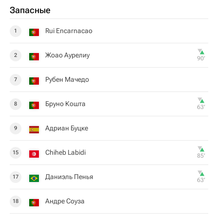
Запасные
Rui Encarnacao
1
Жоао Аурелиу
2
90‎’‎
Рубен Мачедо
7
Бруно Кошта
8
63‎’‎
Адриан Буцке
9
Chiheb Labidi
15
85‎’‎
Даниэль Пенья
17
63‎’‎
Андре Соуза
18