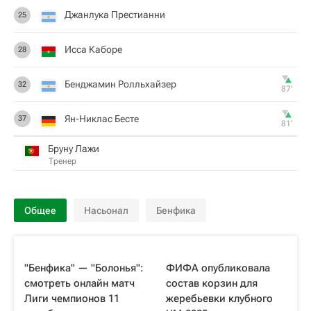
Джанлука Престианни
25
Исса Каборе
28
Бенджамин Ролльхайзер
32
87‎’‎
Ян-Никлас Бесте
37
81‎’‎
Бруну Лажи
Тренер
Общее
Насьонал
Бенфика
"Бенфика" — "Болонья":
ФИФА опубликовала
смотреть онлайн матч
состав корзин для
Лиги чемпионов 11
жеребьевки клубного