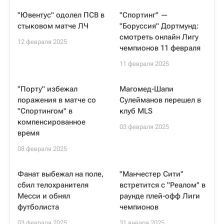
"Ювентус" одолел ПСВ в
"Спортинг" —
стыковом матче ЛЧ
"Боруссия" Дортмунд:
смотреть онлайн Лигу
12 февраля 2025
чемпионов 11 февраля
11 февраля 2025
"Порту" избежал
Магомед-Шапи
поражения в матче со
Сулейманов перешел в
"Спортингом" в
клуб MLS
компенсированное
03 февраля 2025
время
08 февраля 2025
Фанат выбежал на поле,
"Манчестер Сити"
сбил телохранителя
встретится с "Реалом" в
Месси и обнял
раунде плей-офф Лиги
футболиста
чемпионов
03 февраля 2025
31 января 2025