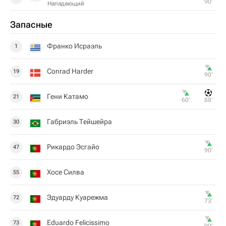
90‎’‎
Нападающий
Запасные
Франко Исраэль
1
Conrad Harder
19
90‎’‎
Гени Катамо
21
60‎’‎
88‎’‎
Габриэль Тейшейра
30
Рикардо Эсгайо
47
90‎’‎
Хосе Силва
55
Эдуарду Куарежма
72
73‎’‎
Eduardo Felicissimo
73