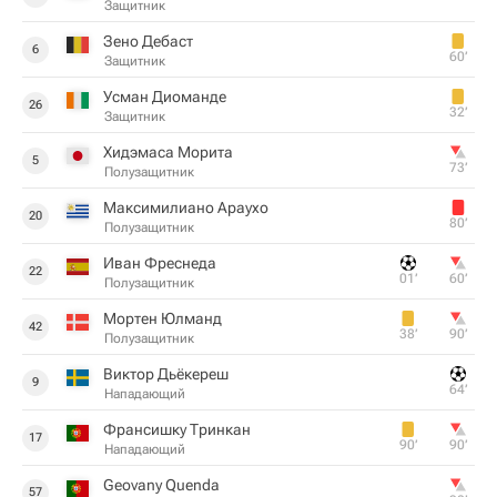
Защитник
Зено Дебаст
6
60‎’‎
Защитник
Усман Диоманде
26
32‎’‎
Защитник
Хидэмаса Морита
5
73‎’‎
Полузащитник
Максимилиано Араухо
20
80‎’‎
Полузащитник
Иван Фреснеда
22
01‎’‎
60‎’‎
Полузащитник
Мортен Юлманд
42
38‎’‎
90‎’‎
Полузащитник
Виктор Дьёкереш
9
64‎’‎
Нападающий
Франсишку Тринкан
17
90‎’‎
90‎’‎
Нападающий
Geovany Quenda
57