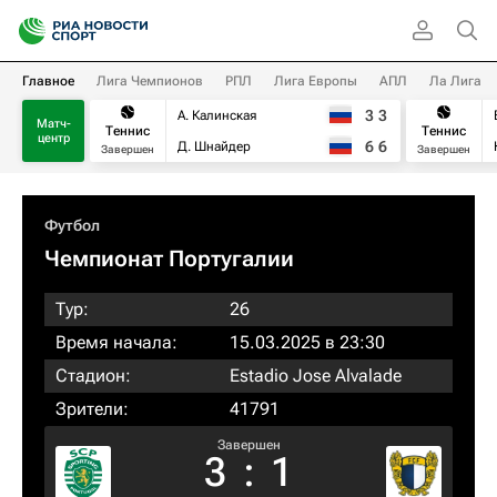
Главное
Лига Чемпионов
РПЛ
Лига Европы
АПЛ
Ла Лига
3
3
А. Калинская
Матч-
Теннис
Теннис
центр
6
6
Д. Шнайдер
Завершен
Завершен
Футбол
Чемпионат Португалии
Тур:
26
Время начала:
15.03.2025 в 23:30
Стадион:
Estadio Jose Alvalade
Зрители:
41791
Завершен
3
:
1