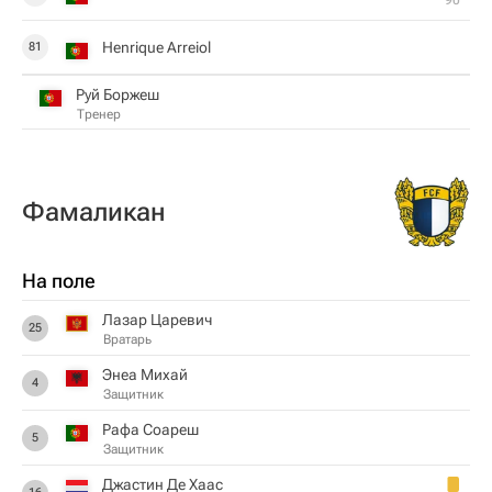
90‎’‎
Henrique Arreiol
81
Руй Боржеш
Тренер
Фамаликан
На поле
Лазар Царевич
25
Вратарь
Энеа Михай
4
Защитник
Рафа Соареш
5
Защитник
Джастин Де Хаас