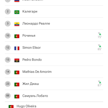
Калегари
2
Леонардо Реалпе
3
Рочинья
10
75‎’‎
Simon Elisor
12
85‎’‎
Pedro Bondo
13
Mathias De Amorim
14
Жил Диаш
23
87‎’‎
Самуэль Лобато
88
Hugo Oliveira