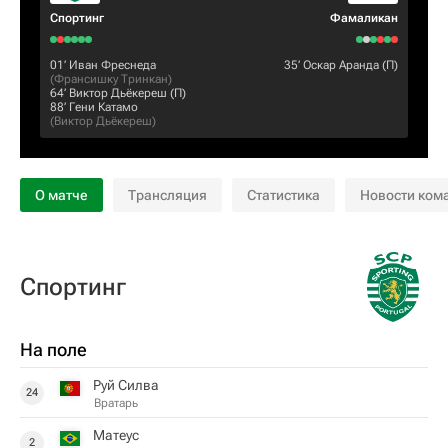
Спортинг
Фамаликан
01‎’‎
Иван Фреснеда
35‎’‎
Оскар Аранда
(П)
(
Франсишку Тринкан
)
64‎’‎
Виктор Дьёкереш
(П)
88‎’‎
Гени Катамо
(
Виктор Дьёкереш
)
О матче
Трансляция
Статистика
Новости ком
Спортинг
На поле
Руй Силва
24
Вратарь
Матеус
2