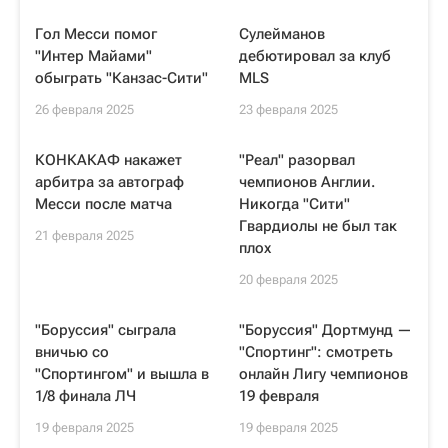
Гол Месси помог
Сулейманов
"Интер Майами"
дебютировал за клуб
обыграть "Канзас-Сити"
MLS
26 февраля 2025
23 февраля 2025
КОНКАКАФ накажет
"Реал" разорвал
арбитра за автограф
чемпионов Англии.
Месси после матча
Никогда "Сити"
Гвардиолы не был так
21 февраля 2025
плох
20 февраля 2025
"Боруссия" сыграла
"Боруссия" Дортмунд —
вничью со
"Спортинг": смотреть
"Спортингом" и вышла в
онлайн Лигу чемпионов
1/8 финала ЛЧ
19 февраля
19 февраля 2025
19 февраля 2025