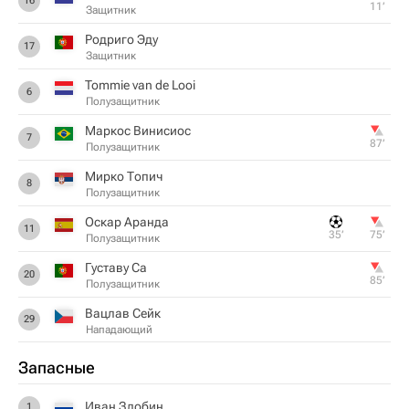
16
11‎’‎
Защитник
Родриго Эду
17
Защитник
Tommie van de Looi
6
Полузащитник
Маркос Винисиос
7
87‎’‎
Полузащитник
Мирко Топич
8
Полузащитник
Оскар Аранда
11
35‎’‎
75‎’‎
Полузащитник
Густаву Са
20
85‎’‎
Полузащитник
Вацлав Сейк
29
Нападающий
Запасные
Иван Злобин
1