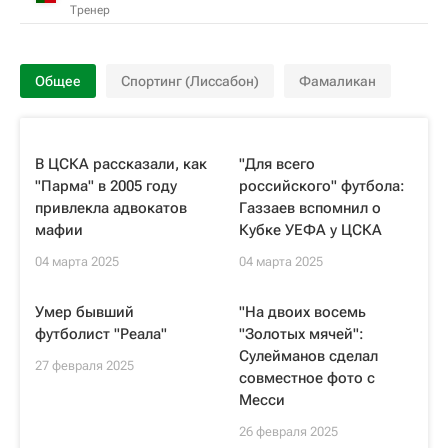
Тренер
Общее
Спортинг (Лиссабон)
Фамаликан
В ЦСКА рассказали, как
"Для всего
"Парма" в 2005 году
российского" футбола:
привлекла адвокатов
Газзаев вспомнил о
мафии
Кубке УЕФА у ЦСКА
04 марта 2025
04 марта 2025
Умер бывший
"На двоих восемь
футболист "Реала"
"Золотых мячей":
Сулейманов сделал
27 февраля 2025
совместное фото с
Месси
26 февраля 2025