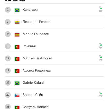
Калегари
2
18‎’‎
Леонардо Реалпе
3
Марио Гонсалес
9
Рочинья
10
79‎’‎
Mathias De Amorim
14
79‎’‎
Афонсу Родригеш
19
Gabriel Cabral
22
Вацлав Сейк
29
63‎’‎
Самуэль Лобато
88