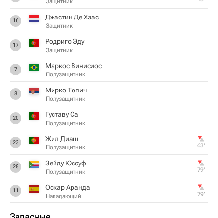
Защитник
Джастин Де Хаас
16
Защитник
Родриго Эду
17
Защитник
Маркос Винисиос
7
Полузащитник
Мирко Топич
8
Полузащитник
Густаву Са
20
Полузащитник
Жил Диаш
23
63‎’‎
Полузащитник
Зейду Юссуф
28
79‎’‎
Полузащитник
Оскар Аранда
11
79‎’‎
Нападающий
Запасные