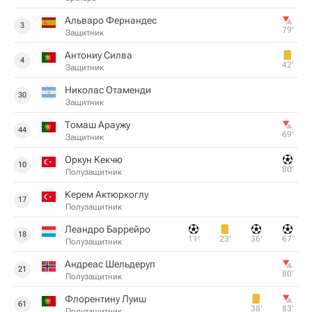
Альваро Фернандес
3
79‎’‎
Защитник
Антониу Силва
4
42‎’‎
Защитник
Николас Отаменди
30
Защитник
Томаш Араужу
44
69‎’‎
Защитник
Оркун Кекчю
10
80‎’‎
Полузащитник
Керем Актюркоглу
17
Полузащитник
Леандро Баррейро
18
11‎’‎
23‎’‎
36‎’‎
67‎’‎
Полузащитник
Андреас Шельдеруп
21
80‎’‎
Полузащитник
Флорентину Луиш
61
38‎’‎
83‎’‎
Полузащитник