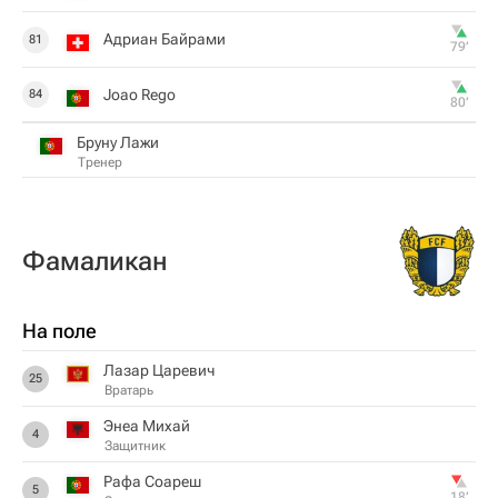
Адриан Байрами
81
79‎’‎
Joao Rego
84
80‎’‎
Бруну Лажи
Тренер
Фамаликан
На поле
Лазар Царевич
25
Вратарь
Энеа Михай
4
Защитник
Рафа Соареш
5
18‎’‎