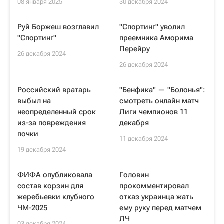
08 января 2025
30 декабря 2024
Руй Боржеш возглавил
"Спортинг" уволил
"Спортинг"
преемника Аморима
Перейру
26 декабря 2024
26 декабря 2024
Российский вратарь
"Бенфика" — "Болонья":
выбыл на
смотреть онлайн матч
неопределенный срок
Лиги чемпионов 11
из-за повреждения
декабря
почки
11 декабря 2024
19 декабря 2024
ФИФА опубликовала
Головин
состав корзин для
прокомментировал
жеребьевки клубного
отказ украинца жать
ЧМ-2025
ему руку перед матчем
ЛЧ
03 декабря 2024