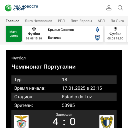
Главное
Лига Чемпионов
РПЛ
Лига Европы
АПЛ
Ла Лига
Крылья Советов
Матч-
Футбол
Футбол
центр
Балтика
08.08 15:30
08.08 18:00
Футбол
Чемпионат Португалии
Тур:
18
Время начала:
17.01.2025 в 23:15
Стадион:
Estadio da Luz
Зрители:
53985
Завершен
4
:
0