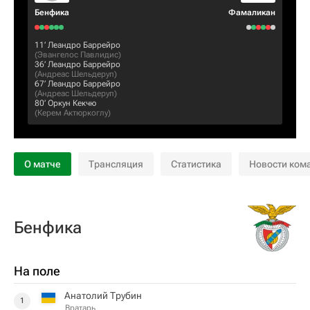
Бенфика
Фамаликан
11‎’‎
Леандро Баррейро
(
Эвангелос Павлидис
)
36‎’‎
Леандро Баррейро
(
Андреас Шельдеруп
)
67‎’‎
Леандро Баррейро
(
Андреас Шельдеруп
)
80‎’‎
Оркун Кекчю
(
Керем Актюркоглу
)
О матче
Трансляция
Статистика
Новости ком
Бенфика
На поле
Анатолий Трубин
1
Вратарь