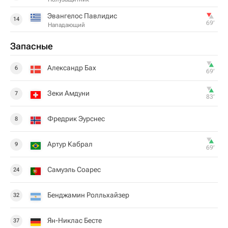
Эвангелос Павлидис
14
69‎’‎
Нападающий
Запасные
Александр Бах
6
69‎’‎
Зеки Амдуни
7
83‎’‎
Фредрик Эурснес
8
Артур Кабрал
9
69‎’‎
Самуэль Соарес
24
Бенджамин Ролльхайзер
32
Ян-Никлас Бесте
37