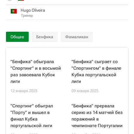
Hugo Oliveira
Тренер
Общее
Бенфика
Фамаликан
"Бенфика" обыграла
"Бенфика" сыграет со
"Спортинг" и в восьмой
"Спортингом" в финале
раз завоевала Кубок
Кубка португальской
лиги
лиги
12 января 2025
09 января 2025
"Спортинг" обыграл
"Бенфика" прервала
"Порту" и вышел в
серию из 14 матчей без
финал Кубка
поражений в
португальской лиги
чемпионате Португалии