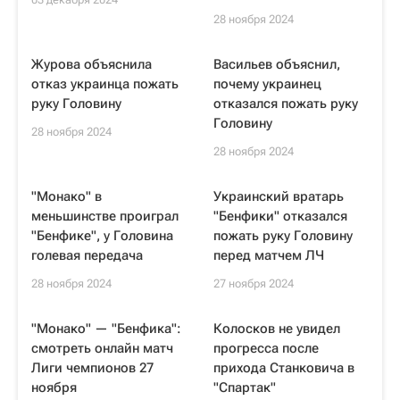
28 ноября 2024
Журова объяснила
Васильев объяснил,
отказ украинца пожать
почему украинец
руку Головину
отказался пожать руку
Головину
28 ноября 2024
28 ноября 2024
"Монако" в
Украинский вратарь
меньшинстве проиграл
"Бенфики" отказался
"Бенфике", у Головина
пожать руку Головину
голевая передача
перед матчем ЛЧ
28 ноября 2024
27 ноября 2024
"Монако" — "Бенфика":
Колосков не увидел
смотреть онлайн матч
прогресса после
Лиги чемпионов 27
прихода Станковича в
ноября
"Спартак"