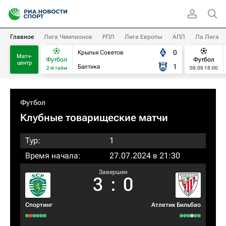
Главное
Лига Чемпионов
РПЛ
Лига Европы
АПЛ
Ла Лига
0
Крылья Советов
Матч-
Футбол
Футбол
центр
1
Балтика
2-й тайм
08.08 18:00
Футбол
Клубные товарищеские матчи
Тур:
1
Время начала:
27.07.2024 в 21:30
Завершен
3
:
0
Спортинг
Атлетик Бильбао