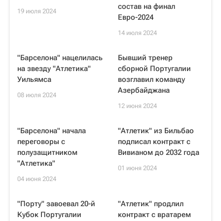
состав на финал
19 июля 2024
Евро-2024
14 июля 2024
"Барселона" нацелилась
Бывший тренер
на звезду "Атлетика"
сборной Португалии
Уильямса
возглавил команду
Азербайджана
08 июля 2024
12 июня 2024
"Барселона" начала
"Атлетик" из Бильбао
переговоры с
подписал контракт с
полузащитником
Вивианом до 2032 года
"Атлетика"
01 июня 2024
04 июня 2024
"Порту" завоевал 20-й
"Атлетик" продлил
Кубок Португалии
контракт с вратарем