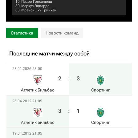
10‎’‎
Педро Гонсалвеш
80‎’‎
Маркус Эдвардс
83‎’‎
Франсишку Тринкан
Статистика
Новости команд
Последние матчи между собой
28.01.2026 23:00
2
:
3
Атлетик Бильбао
Спортинг
26.04.2012 21:05
3
:
1
Атлетик Бильбао
Спортинг
19.04.2012 21:05