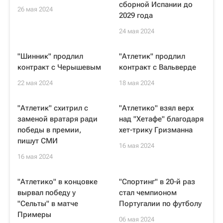
сборной Испании до
26 мая 2024
2029 года
24 мая 2024
"Шинник" продлил
"Атлетик" продлил
контракт с Черышевым
контракт с Вальверде
22 мая 2024
18 мая 2024
"Атлетик" схитрил с
"Атлетико" взял верх
заменой вратаря ради
над "Хетафе" благодаря
победы в премии,
хет-трику Гризманна
пишут СМИ
16 мая 2024
16 мая 2024
"Атлетико" в концовке
"Спортинг" в 20-й раз
вырвал победу у
стал чемпионом
"Сельты" в матче
Португалии по футболу
Примеры
06 мая 2024