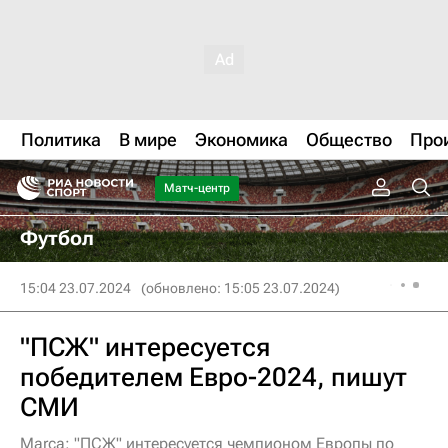
Политика
В мире
Экономика
Общество
Про
Матч-центр
Футбол
15:04 23.07.2024
(обновлено: 15:05 23.07.2024)
"ПСЖ" интересуется
победителем Евро-2024, пишут
СМИ
Marca: "ПСЖ" интересуется чемпионом Европы по