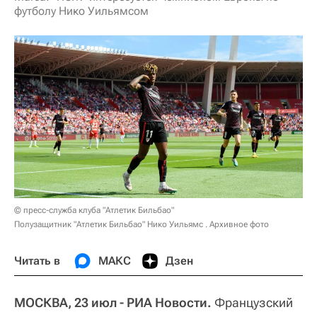
футболу Нико Уильямсом
© пресс-служба клуба "Атлетик Бильбао"
Полузащитник "Атлетик Бильбао" Нико Уильямс . Архивное фото
Читать в
МАКС
Дзен
МОСКВА, 23 июл - РИА Новости.
Французский