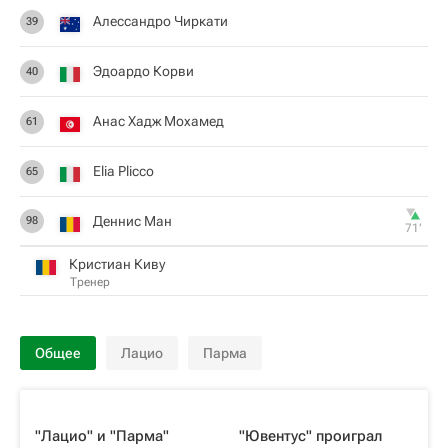
Алессандро Чиркати
39
Эдоардо Корви
40
Анас Хадж Мохамед
61
Elia Plicco
65
Деннис Ман
98
71‎’‎
Кристиан Киву
Тренер
Общее
Лацио
Парма
"Лацио" и "Парма"
"Ювентус" проиграл