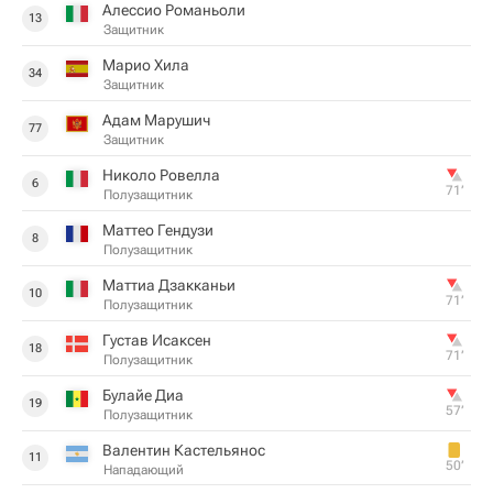
Алессио Романьоли
13
Защитник
Марио Хила
34
Защитник
Адам Марушич
77
Защитник
Николо Ровелла
6
71‎’‎
Полузащитник
Маттео Гендузи
8
Полузащитник
Маттиа Дзакканьи
10
71‎’‎
Полузащитник
Густав Исаксен
18
71‎’‎
Полузащитник
Булайе Диа
19
57‎’‎
Полузащитник
Валентин Кастельянос
11
50‎’‎
Нападающий