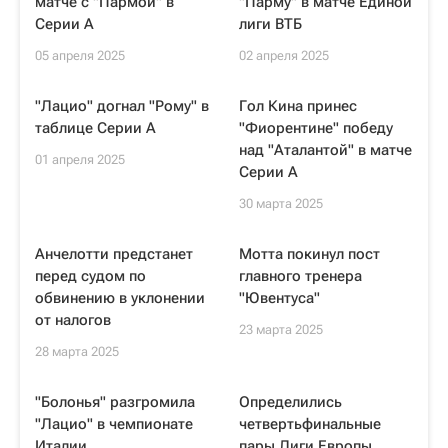
матче с "Пармой" в
"Парму" в матче Единой
Серии А
лиги ВТБ
05 апреля 2025
02 апреля 2025
"Лацио" догнал "Рому" в
Гол Кина принес
таблице Серии А
"Фиорентине" победу
над "Аталантой" в матче
01 апреля 2025
Серии A
30 марта 2025
Анчелотти предстанет
Мотта покинул пост
перед судом по
главного тренера
обвинению в уклонении
"Ювентуса"
от налогов
23 марта 2025
28 марта 2025
"Болонья" разгромила
Определились
"Лацио" в чемпионате
четвертьфинальные
Италии
пары Лиги Европы