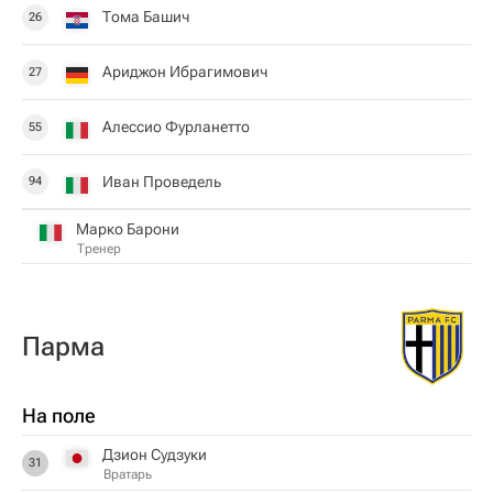
Тома Башич
26
Ариджон Ибрагимович
27
Алессио Фурланетто
55
Иван Проведель
94
Марко Барони
Тренер
Парма
На поле
Дзион Судзуки
31
Вратарь