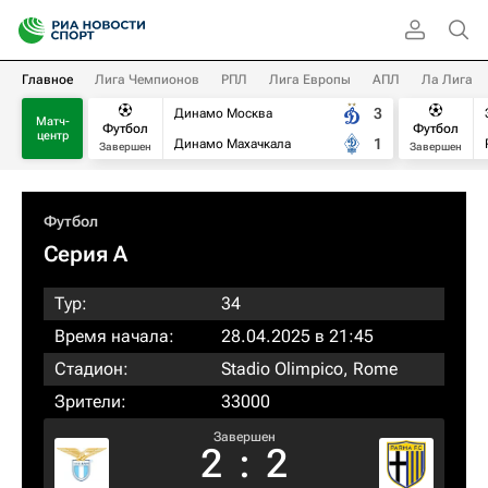
Главное
Лига Чемпионов
РПЛ
Лига Европы
АПЛ
Ла Лига
3
Динамо Москва
Матч-
Футбол
Футбол
центр
1
Динамо Махачкала
Завершен
Завершен
Футбол
Серия А
Тур:
34
Время начала:
28.04.2025 в 21:45
Стадион:
Stadio Olimpico, Rome
Зрители:
33000
Завершен
2
:
2