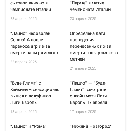
сыграли вничью в
"Парме" в матче
чемпионате Италии
чемпионата Италии
28 апреля 2025
23 апреля 2025
"Лацио" недоволен
Определена дата
Серией A после
проведения
переноса игр из-за
перенесенных из-за
смерти папы римского
смерти папы римского
матчей
22 апреля 2025
21 апреля 2025
"Будё-Глимт" с
"Лацио" — "Буде-
Хайкиным сенсационно
Глимт": смотреть
вышел в полуфинал
онлайн матч Лиги
Лиги Европы
Европы 17 апреля
18 апреля 2025
17 апреля 2025
"Лацио" и "Рома"
"Нижний Новгород"