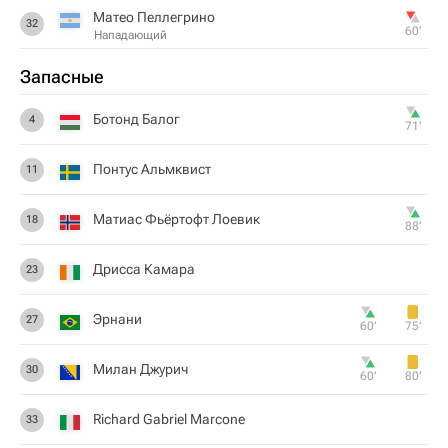
Матео Пеллегрино
32
60‎’‎
Нападающий
Запасные
Ботонд Балог
4
71‎’‎
Понтус Альмквист
11
Матиас Фьёртофт Лоевик
18
88‎’‎
Дрисса Камара
23
Эрнани
27
60‎’‎
75‎’‎
Милан Джурич
30
60‎’‎
80‎’‎
Richard Gabriel Marcone
33