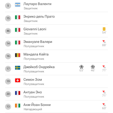
Лаутаро Валенти
5
Защитник
Энрико дель Прато
15
Защитник
Giovanni Leoni
46
54‎’‎
Защитник
Эмануэле Валери
14
88‎’‎
Полузащитник
Мандела Кейта
16
Полузащитник
Джейкоб Ондрейка
17
03‎’‎
46‎’‎
71‎’‎
Полузащитник
Симон Зом
19
Полузащитник
Антуан Эно
20
71‎’‎
Полузащитник
Анж-Йоан Бонни
13
60‎’‎
Нападающий