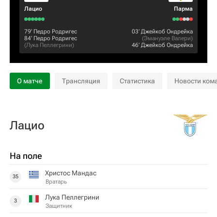
Лацио
Парма
79‎’‎
Педро Родригес
03‎’‎
Джейкоб Ондрейка
84‎’‎
Педро Родригес
(
Эмануэле Валери
)
(
Лука Пеллегрини
)
46‎’‎
Джейкоб Ондрейка
О матче
Трансляция
Статистика
Новости ком
Лацио
На поле
Христос Мандас
35
Вратарь
Лука Пеллегрини
3
Защитник