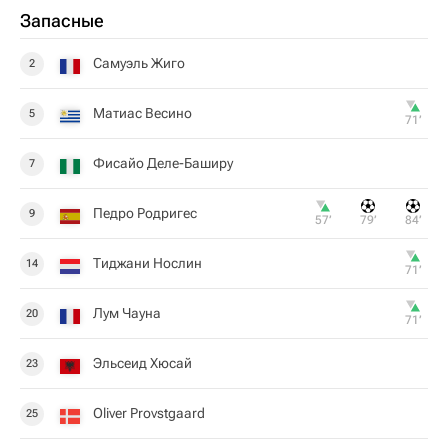
Запасные
Самуэль Жиго
2
Матиас Весино
5
71‎’‎
Фисайо Деле-Баширу
7
Педро Родригес
9
57‎’‎
79‎’‎
84‎’‎
Тиджани Нослин
14
71‎’‎
Лум Чауна
20
71‎’‎
Эльсеид Хюсай
23
Oliver Provstgaard
25