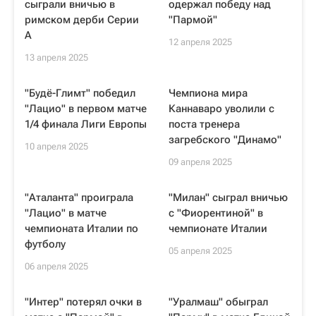
сыграли вничью в
одержал победу над
римском дерби Серии
"Пармой"
А
12 апреля 2025
13 апреля 2025
"Будё-Глимт" победил
Чемпиона мира
"Лацио" в первом матче
Каннаваро уволили с
1/4 финала Лиги Европы
поста тренера
загребского "Динамо"
10 апреля 2025
09 апреля 2025
"Аталанта" проиграла
"Милан" сыграл вничью
"Лацио" в матче
с "Фиорентиной" в
чемпионата Италии по
чемпионате Италии
футболу
05 апреля 2025
06 апреля 2025
"Интер" потерял очки в
"Уралмаш" обыграл