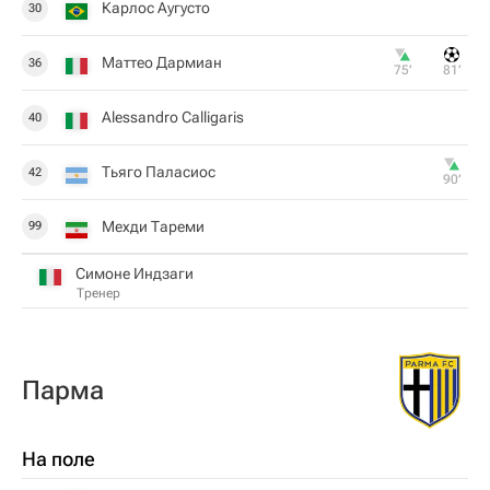
Карлос Аугусто
30
Маттео Дармиан
36
75‎’‎
81‎’‎
Alessandro Calligaris
40
Тьяго Паласиос
42
90‎’‎
Мехди Тареми
99
Симоне Индзаги
Тренер
Парма
На поле