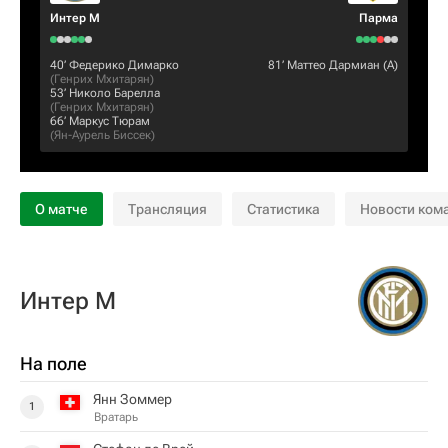
Интер М
Парма
40‎’‎
Федерико Димарко
81‎’‎
Маттео Дармиан
(А)
(
Генрих Мхитарян
)
53‎’‎
Николо Барелла
(
Генрих Мхитарян
)
66‎’‎
Маркус Тюрам
(
Ян-Аурель Биссек
)
О матче
Трансляция
Статистика
Новости ком
Интер М
На поле
Янн Зоммер
1
Вратарь