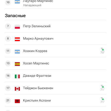
Лаутаро Мартинес
10
Нападающий
Запасные
Петр Зелиньский
7
Марко Арнаутович
8
Хоакин Корреа
11
70‎’‎
Хосеп Мартинес
13
Давиде Фраттези
16
Тейджон Бьюкенен
17
71‎’‎
Кристьян Аслани
21
71‎’‎