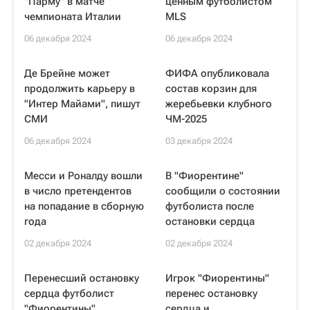
"Парму" в матче
ценным футболистом
чемпионата Италии
MLS
06 декабря 2024
06 декабря 2024
Де Брейне может
ФИФА опубликовала
продолжить карьеру в
состав корзин для
"Интер Майами", пишут
жеребьевки клубного
СМИ
ЧМ-2025
06 декабря 2024
03 декабря 2024
Месси и Роналду вошли
В "Фиорентине"
в число претендентов
сообщили о состоянии
на попадание в сборную
футболиста после
года
остановки сердца
02 декабря 2024
02 декабря 2024
Перенесший остановку
Игрок "Фиорентины"
сердца футболист
перенес остановку
"Фиорентины"
сердца и