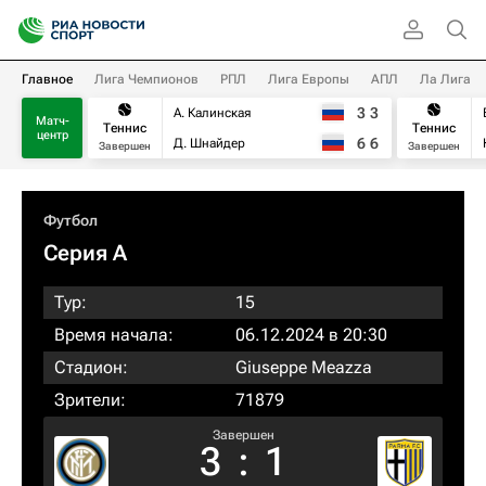
Главное
Лига Чемпионов
РПЛ
Лига Европы
АПЛ
Ла Лига
3
3
А. Калинская
Матч-
Теннис
Теннис
центр
6
6
Д. Шнайдер
Завершен
Завершен
Футбол
Серия А
Тур:
15
Время начала:
06.12.2024 в 20:30
Стадион:
Giuseppe Meazza
Зрители:
71879
Завершен
3
:
1