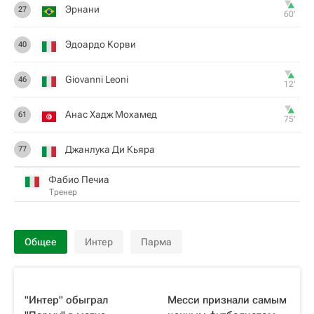
Эрнани
27
60‎’‎
Эдоардо Корви
40
Giovanni Leoni
46
12‎’‎
Анас Хадж Мохамед
61
75‎’‎
Джанлука Ди Кьяра
77
Фабио Печиа
Тренер
Общее
Интер
Парма
"Интер" обыграл
Месси признали самым