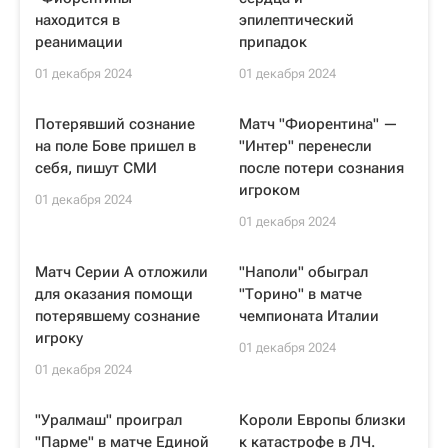
находится в
эпилептический
реанимации
припадок
01 декабря 2024
01 декабря 2024
Потерявший сознание
Матч "Фиорентина" —
на поле Бове пришел в
"Интер" перенесли
себя, пишут СМИ
после потери сознания
игроком
01 декабря 2024
01 декабря 2024
Матч Серии А отложили
"Наполи" обыграл
для оказания помощи
"Торино" в матче
потерявшему сознание
чемпионата Италии
игроку
01 декабря 2024
01 декабря 2024
"Уралмаш" проиграл
Короли Европы близки
"Парме" в матче Единой
к катастрофе в ЛЧ.