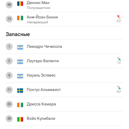
Деннис Ман
98
Полузащитник
Анж-Йоан Бонни
13
60‎’‎
Нападающий
Запасные
Леандро Чичисола
1
Лаутаро Валенти
5
74‎’‎
Науэль Эстевес
8
Понтус Альмквист
11
60‎’‎
Дрисса Камара
23
Войо Кулибали
26