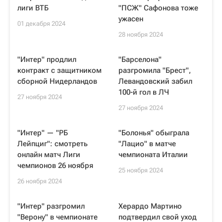
лиги ВТБ
"ПСЖ" Сафонова тоже
ужасен
01 декабря 2024
28 ноября 2024
"Интер" продлил
"Барселона"
контракт с защитником
разгромила "Брест",
сборной Нидерландов
Левандовский забил
100-й гол в ЛЧ
27 ноября 2024
27 ноября 2024
"Интер" — "РБ
"Болонья" обыграла
Лейпциг": смотреть
"Лацио" в матче
онлайн матч Лиги
чемпионата Италии
чемпионов 26 ноября
25 ноября 2024
26 ноября 2024
"Интер" разгромил
Херардо Мартино
"Верону" в чемпионате
подтвердил свой уход