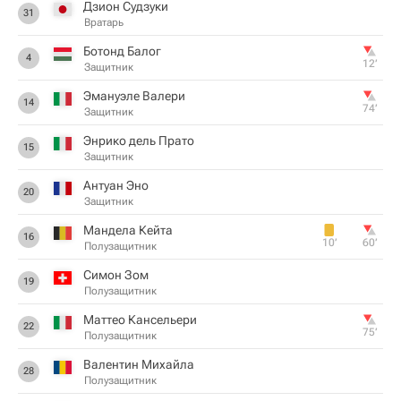
Дзион Судзуки
31
Вратарь
Ботонд Балог
4
12‎’‎
Защитник
Эмануэле Валери
14
74‎’‎
Защитник
Энрико дель Прато
15
Защитник
Антуан Эно
20
Защитник
Мандела Кейта
16
10‎’‎
60‎’‎
Полузащитник
Симон Зом
19
Полузащитник
Маттео Кансельери
22
75‎’‎
Полузащитник
Валентин Михайла
28
Полузащитник