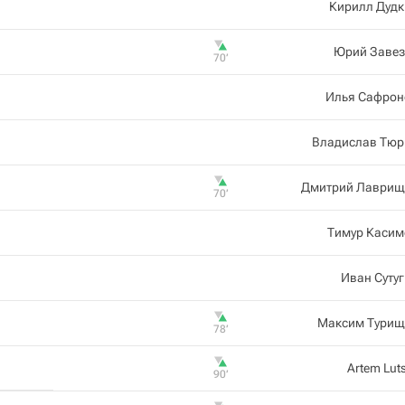
Кирилл Дудк
Юрий Завез
70‎’‎
Илья Сафрон
Владислав Тюр
Дмитрий Лаврищ
70‎’‎
Тимур Касим
Иван Суту
Максим Турищ
78‎’‎
Artem Lut
90‎’‎