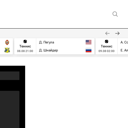
Д. Пегула
А. С
Теннис
Теннис
Д. Шнайдер
Е. А
08.08 21:00
09.08 02:00