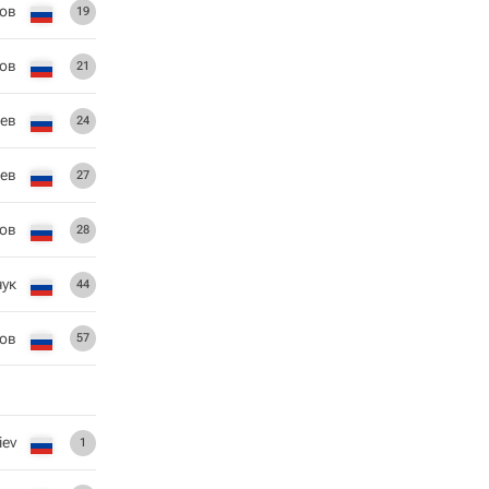
ов
19
ов
21
ев
24
иев
27
ов
28
чук
44
тов
57
iev
1