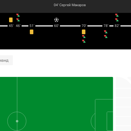
04‎’‎
Сергей Макаров
45‎’‎
46‎’‎
51‎’‎
60‎’‎
70‎’‎
78‎’‎
82‎’‎
манд