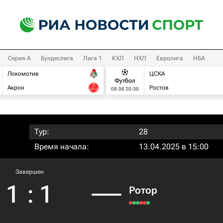
Серия А
Бундеслига
Лига 1
КХЛ
НХЛ
Евролига
НБА
Локомотив
ЦСКА
Футбол
Акрон
Ростов
08.08 20:30
Тур:
28
Время начала:
13.04.2025 в 15:00
Завершен
1
:
1
Ротор