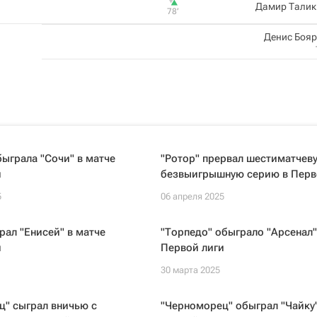
Дамир Талик
78‎’‎
Денис Боя
быграла "Сочи" в матче
"Ротор" прервал шестиматчев
и
безвыигрышную серию в Перв
5
06 апреля 2025
рал "Енисей" в матче
"Торпедо" обыграло "Арсенал"
и
Первой лиги
30 марта 2025
ц" сыграл вничью с
"Черноморец" обыграл "Чайку"