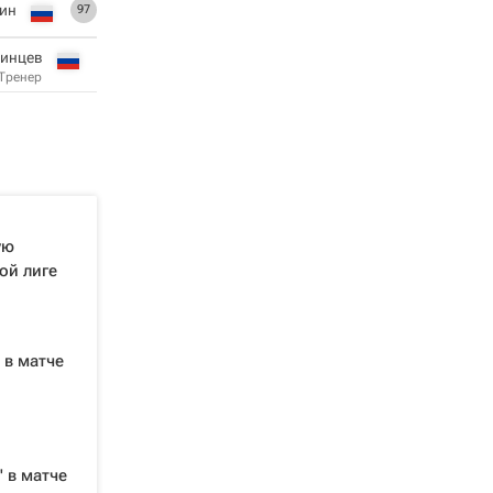
ин
97
ринцев
Тренер
ую
ой лиге
 в матче
 в матче