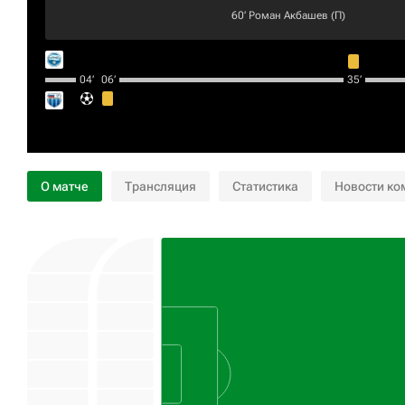
60‎’‎
Роман Акбашев
(П)
04‎’‎
06‎’‎
35‎’‎
О матче
Трансляция
Статистика
Новости ко