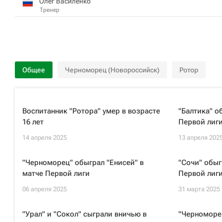
Олег Василенко
Тренер
Общее
Черноморец (Новороссийск)
Ротор
Воспитанник "Ротора" умер в возрасте
"Балтика" о
16 лет
Первой лиг
14 апреля 2025
13 апреля 202
"Черноморец" обыграл "Енисей" в
"Сочи" обыг
матче Первой лиги
Первой лиг
06 апреля 2025
31 марта 2025
"Урал" и "Сокол" сыграли вничью в
"Черноморе