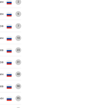
ин
2
ен
6
ов
7
ин
18
ев
23
ов
31
гин
48
ев
90
sev
95