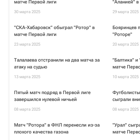
матче Первой лиги
"Аланией" в
30 марта 2025
29 марта 2025
"СКА-Хабаровск" обыграл "Ротор" в
Бояринцев 
матче Первой лиги
"Роторе"
23 марта 2025
20 марта 2025
Талалаева отстранили на два матча за
"Балтика" и
атаку на судью
матче Перво
13 марта 2025
10 марта 2025
Пятый матч подряд в Первой лиге
Футболисты 
завершился нулевой ничьей
сыграли вни
08 марта 2025
08 марта 2025
Матч "Ротора" в ФНЛ перенесли из-за
"Урал" сыгр
плохого качества газона
матче Перво