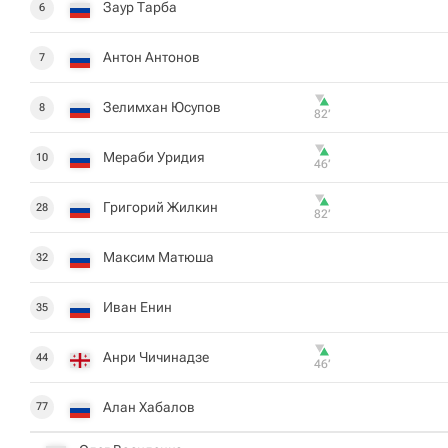
Заур Тарба
6
Антон Антонов
7
Зелимхан Юсупов
8
82‎’‎
Мераби Уридия
10
46‎’‎
Григорий Жилкин
28
82‎’‎
Максим Матюша
32
Иван Енин
35
Анри Чичинадзе
44
46‎’‎
Алан Хабалов
77