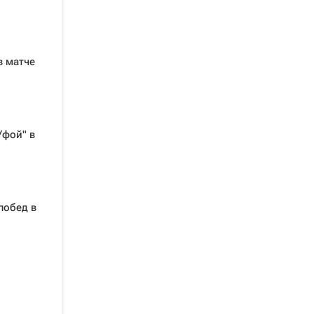
в матче
Уфой" в
побед в