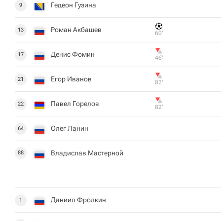
Гедеон Гузина
9
Роман Акбашев
13
60‎’‎
Денис Фомин
17
46‎’‎
Егор Иванов
21
82‎’‎
Павел Горелов
22
82‎’‎
Олег Ланин
64
Владислав Мастерной
88
Даниил Фролкин
1