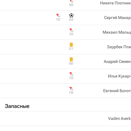
Никита Плотник
90‎’‎
Сергей Макар
78‎’‎
04‎’‎
Михаил Мальц
70‎’‎
Заурбек Пл
51‎’‎
Андрей Семен
06‎’‎
Илья Кухар
70‎’‎
Евгений Боло
78‎’‎
Запасные
Vadim Averk