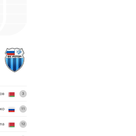
ов
3
ко
11
па
12