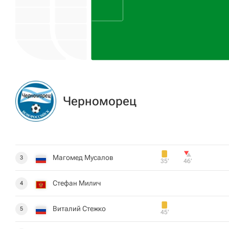
Черноморец
Магомед Мусалов
3
35‎’‎
46‎’‎
Стефан Милич
4
Виталий Стежко
5
45‎’‎