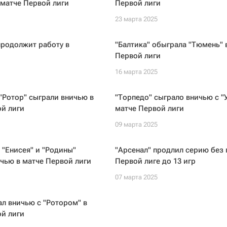
 матче Первой лиги
Первой лиги
23 марта 2025
продолжит работу в
"Балтика" обыграла "Тюмень" 
Первой лиги
16 марта 2025
 "Ротор" сыграли вничью в
"Торпедо" сыграло вничью с "
й лиги
матче Первой лиги
09 марта 2025
"Енисея" и "Родины"
"Арсенал" продлил серию без 
чью в матче Первой лиги
Первой лиге до 13 игр
07 марта 2025
ал вничью с "Ротором" в
й лиги