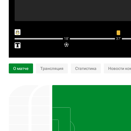
18‎’‎
37‎’‎
О матче
Трансляция
Статистика
Новости ко