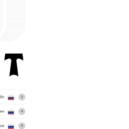
din
2
дин
4
ов
9