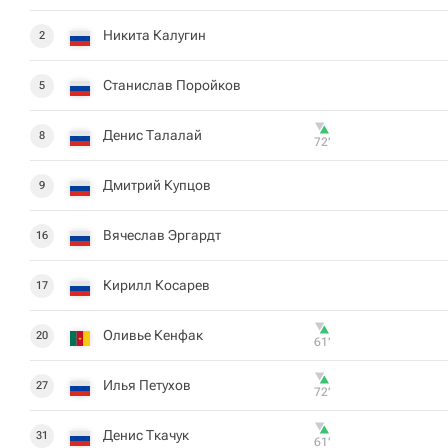
Никита Калугин
2
Станислав Поройков
5
Денис Талалай
8
72‎’‎
Дмитрий Купцов
9
Вячеслав Эргардт
16
Кирилл Косарев
17
Оливье Кенфак
20
61‎’‎
Илья Петухов
27
72‎’‎
Денис Ткачук
31
61‎’‎