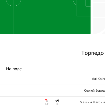
Торпедо
На поле
Yuri Kole
Сергей Боро
Максим Максим
63‎’‎
18‎’‎