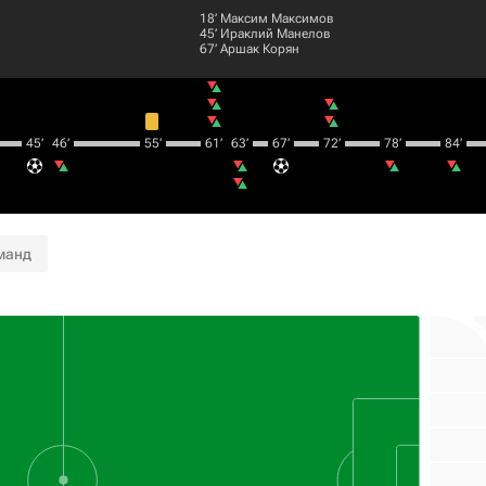
18‎’‎
Максим Максимов
45‎’‎
Ираклий Манелов
67‎’‎
Аршак Корян
45‎’‎
46‎’‎
55‎’‎
61‎’‎
63‎’‎
67‎’‎
72‎’‎
78‎’‎
84‎’‎
манд