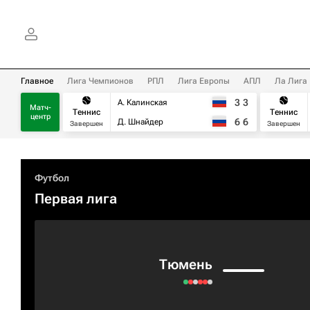
Главное
Лига Чемпионов
РПЛ
Лига Европы
АПЛ
Ла Лига
3
3
А. Калинская
Матч-
Теннис
Теннис
центр
6
6
Д. Шнайдер
Завершен
Завершен
Футбол
Первая лига
Тюмень