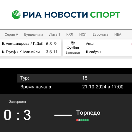
Серия А
Бундеслига
Лига 1
КХЛ
НХЛ
Евролига
НБА
6
3
9
Е. Александрова
Г. Дабровски
Аякс
Футбол
3
6
11
К. Гауфф
К. Макнейли
Шелбурн
Завершен
Тур:
15
Время начала:
21.10.2024 в 17:00
Завершен
0
:
3
Торпедо