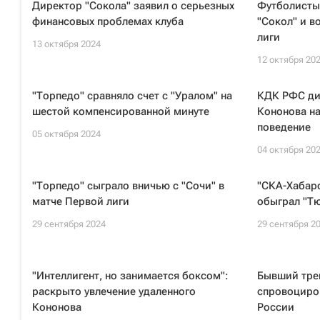
Директор "Сокола" заявил о серьезных
Футболисты
финансовых проблемах клуба
"Сокол" и в
лиги
13 октября 2024
12 октября 20
"Торпедо" сравняло счет с "Уралом" на
КДК РФС ди
шестой компенсированной минуте
Кононова на
поведение
05 октября 2024
04 октября 20
"Торпедо" сыграло вничью с "Сочи" в
"СКА-Хабар
матче Первой лиги
обыграл "Тю
29 сентября 2024
29 сентября 2
"Интеллигент, но занимается боксом":
Бывший тре
раскрыто увлечение удаленного
спровоциров
Кононова
России