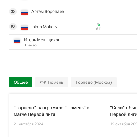
Артем Воропаев
36
Islam Mokaev
90
61‎’‎
Игорь Меньщиков
Тренер
Общее
ФК Тюмень
Торпедо (Москва)
"Торпедо" разгромило "Тюмень" в
"Сочи" обыг
матче Первой лиги
Первой лиг
21 октября 2024
19 октября 20