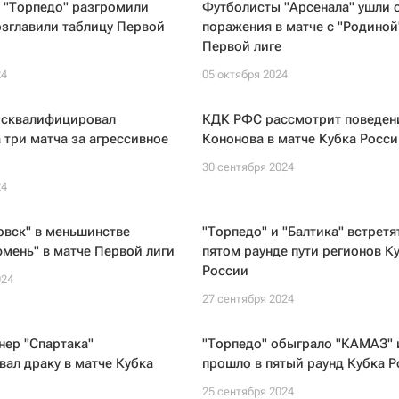
 "Торпедо" разгромили
Футболисты "Арсенала" ушли 
озглавили таблицу Первой
поражения в матче с "Родиной
Первой лиге
24
05 октября 2024
сквалифицировал
КДК РФС рассмотрит поведен
 три матча за агрессивное
Кононова в матче Кубка Росси
30 сентября 2024
24
овск" в меньшинстве
"Торпедо" и "Балтика" встретя
мень" в матче Первой лиги
пятом раунде пути регионов К
России
024
27 сентября 2024
нер "Спартака"
"Торпедо" обыграло "КАМАЗ" 
ал драку в матче Кубка
прошло в пятый раунд Кубка 
25 сентября 2024