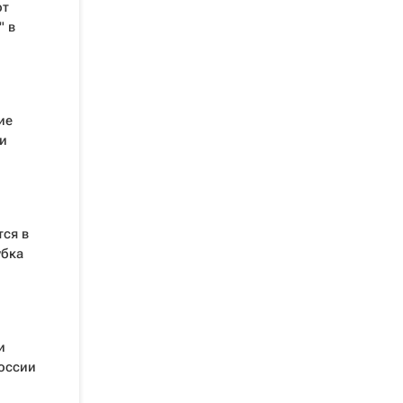
от
" в
ие
и
тся в
убка
и
России