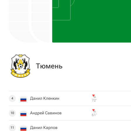
Тюмень
Данил Кленкин
4
72‎’‎
Андрей Савинов
10
61‎’‎
Данил Карпов
11