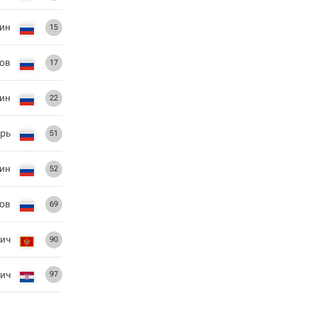
ин
15
нов
17
ин
22
арь
51
ин
52
ов
69
вич
90
ич
97