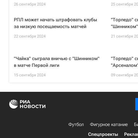
26 сентября 2024
25 сентября 2
РПЛ может начать штрафовать клубы
"Торпедо" с
за низкую посещаемость матчей
"Шинником"
22 сентября 2024
21 сентября 2
"Чайка" сыграла вничью с "Шинником"
"Торпедо" с
в матче Первой лиги
"Арсеналом
15 сентября 2024
09 сентября 2
Футбол
Фигурное катание
Б
Спецпроекты
Рекла