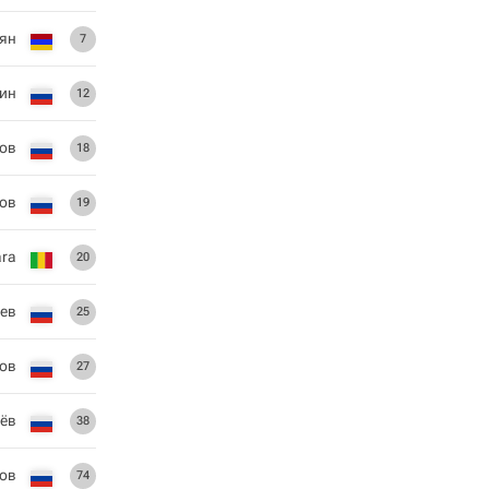
ян
7
рин
12
ов
18
ков
19
ra
20
ев
25
ов
27
аёв
38
ов
74