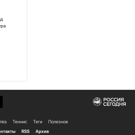
ад
ура
ries
Теннис
Теги
Полезное
нтакты
RSS
Архив