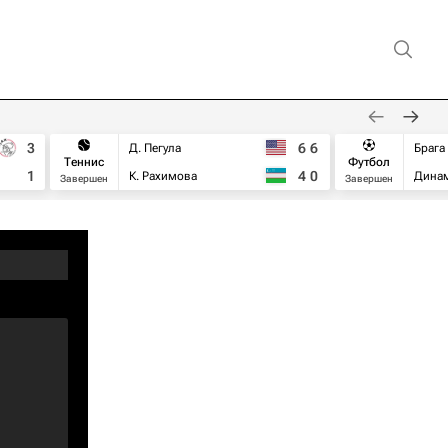
3
6
6
Д. Пегула
Брага
Теннис
Футбол
1
4
0
К. Рахимова
Дина
Завершен
Завершен