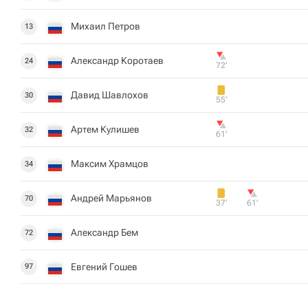
Михаил Петров
13
Александр Коротаев
24
72‎’‎
Давид Шавлохов
30
55‎’‎
Артем Кулишев
32
61‎’‎
Максим Храмцов
34
Андрей Марьянов
70
37‎’‎
61‎’‎
Александр Бем
72
Евгений Гошев
97