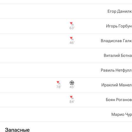
Егор Данилк
Игорь Горбу
63‎’‎
Владислав Галк
46‎’‎
Виталий Ботн
Равиль Нетфулл
Ираклий Манел
78‎’‎
45‎’‎
Боян Рогано
84‎’‎
Марио Чур
Запасные