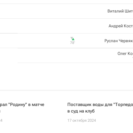
Виталий Шит
Андрей Кос
Руслан Червя
78‎’‎
Олег К
рал "Родину" в матче
Поставщик воды для "Торпедо
и
в суд на клуб
24
17 октября 2024