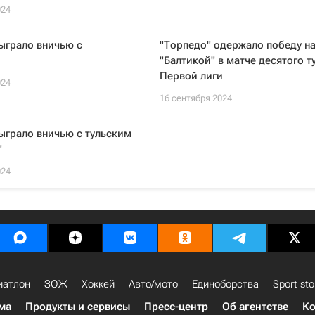
024
ыграло вничью с
"Торпедо" одержало победу н
"Балтикой" в матче десятого т
Первой лиги
024
16 сентября 2024
ыграло вничью с тульским
"
024
иатлон
ЗОЖ
Хоккей
Авто/мото
Единоборства
Sport sto
ма
Продукты и сервисы
Пресс-центр
Об агентстве
Ко