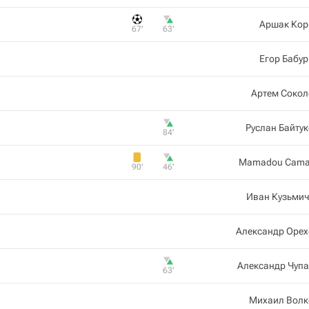
Аршак Кор
67‎’‎
63‎’‎
Егор Бабу
Артем Сокол
Руслан Байту
84‎’‎
Mamadou Cama
90‎’‎
46‎’‎
Иван Кузьмич
Александр Орех
Александр Чуп
63‎’‎
Михаил Волк