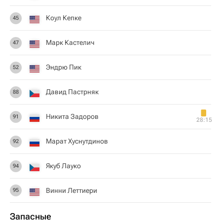
Коул Кепке
45
Марк Кастелич
47
Эндрю Пик
52
Давид Пастрняк
88
Никита Задоров
91
28:15
Марат Хуснутдинов
92
Якуб Лауко
94
Винни Леттиери
95
Запасные