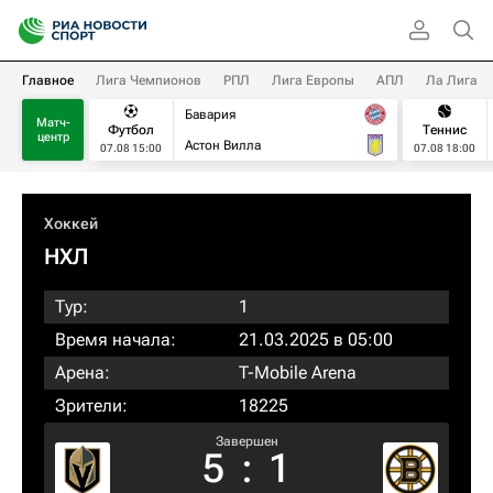
Главное
Лига Чемпионов
РПЛ
Лига Европы
АПЛ
Ла Лига
Бавария
Матч-
Футбол
Теннис
центр
Астон Вилла
07.08 15:00
07.08 18:00
Хоккей
НХЛ
Тур:
1
Время начала:
21.03.2025 в 05:00
Арена:
T-Mobile Arena
Зрители:
18225
Завершен
5
:
1