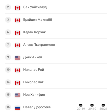
Зак Уайтклауд
2
Брэйден Макнэбб
3
Кедан Корчак
6
Алекс Пьетранжело
7
Джек Айкел
9
Николас Рой
10
Николас Хаг
14
Ноа Ханифин
15
Павел Дорофеев
16
29:19
39:10
50:21