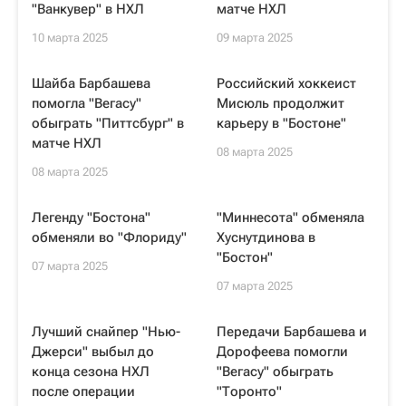
"Ванкувер" в НХЛ
матче НХЛ
10 марта 2025
09 марта 2025
Шайба Барбашева
Российский хоккеист
помогла "Вегасу"
Мисюль продолжит
обыграть "Питтсбург" в
карьеру в "Бостоне"
матче НХЛ
08 марта 2025
08 марта 2025
Легенду "Бостона"
"Миннесота" обменяла
обменяли во "Флориду"
Хуснутдинова в
"Бостон"
07 марта 2025
07 марта 2025
Лучший снайпер "Нью-
Передачи Барбашева и
Джерси" выбыл до
Дорофеева помогли
конца сезона НХЛ
"Вегасу" обыграть
после операции
"Торонто"