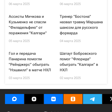
06 марта 2025
06 марта 2025
Ассисты Мичкова и
Тренер "Бостона"
Кузьменко не спасли
назвал травму Маршана
"Филадельфию" от
шансом для русского
поражения "Калгари"
форварда
05 марта 2025
04 марта 2025
Гол и передача
Шатаут Бобровского
Панарина помогли
помог "Флориде"
"Рейнджерс" обыграть
обыграть "Калгари" в
"Нэшвилл" в матче НХЛ
НХЛ
03 марта 2025
02 марта 2025