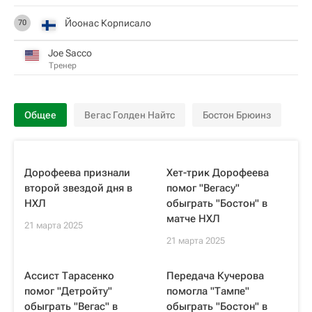
Йоонас Корписало
70
Joe Sacco
Тренер
Общее
Вегас Голден Найтс
Бостон Брюинз
Дорофеева признали
Хет-трик Дорофеева
второй звездой дня в
помог "Вегасу"
НХЛ
обыграть "Бостон" в
матче НХЛ
21 марта 2025
21 марта 2025
Ассист Тарасенко
Передача Кучерова
помог "Детройту"
помогла "Тампе"
обыграть "Вегас" в
обыграть "Бостон" в