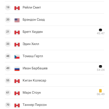
Рейли Смит
19
Брэндон Саад
20
Бретт Хауден
21
45:47
Эдин Хилл
33
Томаш Гертл
48
Иван Барбашев
49
54:24
Киган Колесар
55
Марк Стоун
61
06:49
Таннер Пирсон
70