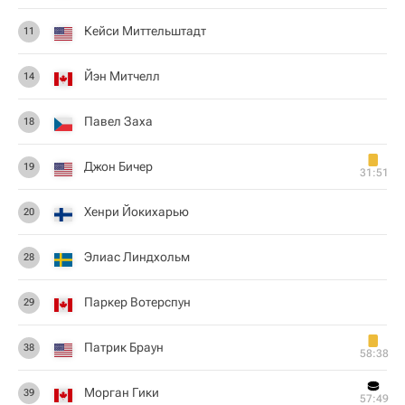
Кейси Миттельштадт
11
Йэн Митчелл
14
Павел Заха
18
Джон Бичер
19
31:51
Хенри Йокихарью
20
Элиас Линдхольм
28
Паркер Вотерспун
29
Патрик Браун
38
58:38
Морган Гики
39
57:49