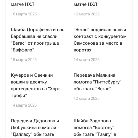
матче НХЛ
матче НХЛ
16 марта 2025
16 марта 2025
Шайба Дорофеева и пас
"Вегас" подписал новый
Барбашева не спасли
контракт с конкурентом
"Вегас" от проигрыша
Самсонова за место в
"Баффало"
воротах
15 марта 2025
14 марта 2025
Кучеров и Овечкин
Передача Малкина
вошли в десятку
помогла "Питтсбургу"
претендентов на "Харт
обыграть "Вегас"
Трофи"
12 марта 2025
14 марта 2025
Передачи Дадонова и
Шайба Задорова
Любушкина помогли
помогла "Бостону"
"Далласу" обыграть
обыграть "Тампу" в