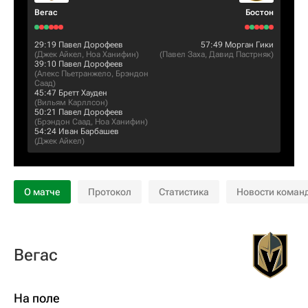
Вегас
Бостон
29:19
Павел Дорофеев
57:49
Морган Гики
(
Джек Айкел
,
Ноа Ханифин
)
(
Павел Заха
,
Давид Пастрняк
)
39:10
Павел Дорофеев
(
Алекс Пьетранжело
,
Брэндон
Саад
)
45:47
Бретт Хауден
(
Вильям Карллсон
)
50:21
Павел Дорофеев
(
Брэндон Саад
,
Ноа Ханифин
)
54:24
Иван Барбашев
(
Джек Айкел
)
О матче
Протокол
Статистика
Новости коман
Вегас
На поле