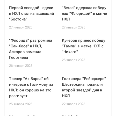
Первой звездой недели
"Вегас" одержал победу
в НХЛ стал нападающий
над "Флоридой" в матче
"Бостона"
НХЛ
27 января 2025
27 января 2025
"Флорида" разгромила
Кучеров принес победу
"Сан-Хосе" в НХЛ,
"Тампе" в матче НХЛ с
Аскаров заменил
"Чикаго"
Георгиева
25 января 2025
26 января 2025
Тренер "Ак Барса" об
Голкипера "Рейнджерс"
интересе к Галимову из
Шестеркина признали
НХЛ: он хорошо на это
второй звездой дня в
реагирует
НХЛ
25 января 2025
22 января 2025