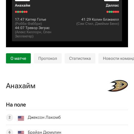
Анахайм
Даллас
17:47
Каттер Готье
41:29
Колин Блэквелл
(
Робби Фаббри
)
(
Сэм Стил
,
Джейми Бенн
)
44:07
Тревор Зеграс
(
Алекс Киллорн
,
Олен
Зеллвегер
)
О матче
Протокол
Статистика
Новости коман
Анахайм
На поле
Джексон Лакомб
2
Брайан Дюмулин
6