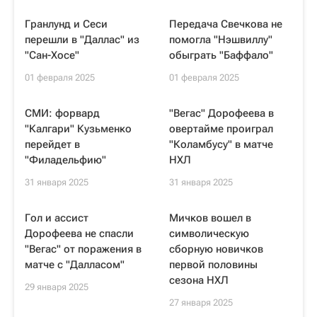
Гранлунд и Сеси
Передача Свечкова не
перешли в "Даллас" из
помогла "Нэшвиллу"
"Сан-Хосе"
обыграть "Баффало"
01 февраля 2025
01 февраля 2025
СМИ: форвард
"Вегас" Дорофеева в
"Калгари" Кузьменко
овертайме проиграл
перейдет в
"Коламбусу" в матче
"Филадельфию"
НХЛ
31 января 2025
31 января 2025
Гол и ассист
Мичков вошел в
Дорофеева не спасли
символическую
"Вегас" от поражения в
сборную новичков
матче с "Далласом"
первой половины
сезона НХЛ
29 января 2025
27 января 2025