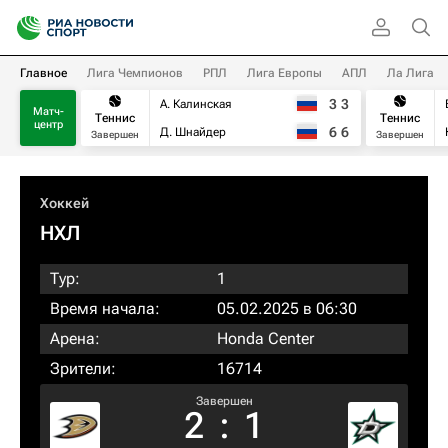
Главное
Лига Чемпионов
РПЛ
Лига Европы
АПЛ
Ла Лига
3
3
А. Калинская
Матч-
Теннис
Теннис
центр
6
6
Д. Шнайдер
Завершен
Завершен
Хоккей
НХЛ
Тур:
1
Время начала:
05.02.2025 в 06:30
Арена:
Honda Center
Зрители:
16714
Завершен
2
:
1