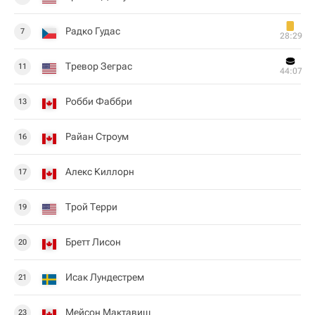
Радко Гудас
7
28:29
Тревор Зеграс
11
44:07
Робби Фаббри
13
Райан Строум
16
Алекс Киллорн
17
Трой Терри
19
Бретт Лисон
20
Исак Лундестрем
21
Мейсон Мактавиш
23