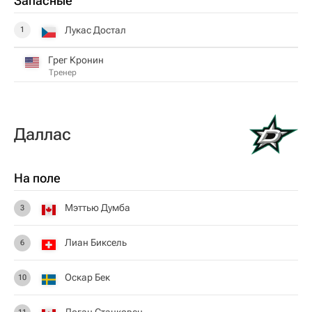
Запасные
Лукас Достал
1
Грег Кронин
Тренер
Даллас
На поле
Мэттью Думба
3
Лиан Биксель
6
Оскар Бек
10