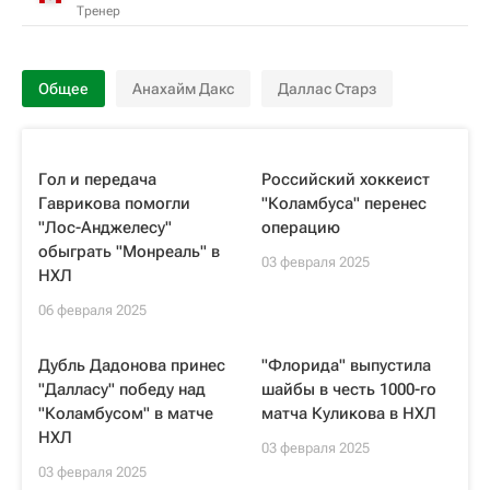
Тренер
Общее
Анахайм Дакс
Даллас Старз
Гол и передача
Российский хоккеист
Гаврикова помогли
"Коламбуса" перенес
"Лос-Анджелесу"
операцию
обыграть "Монреаль" в
03 февраля 2025
НХЛ
06 февраля 2025
Дубль Дадонова принес
"Флорида" выпустила
"Далласу" победу над
шайбы в честь 1000-го
"Коламбусом" в матче
матча Куликова в НХЛ
НХЛ
03 февраля 2025
03 февраля 2025