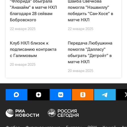
"Флорида" обыграла
Шайба Свечкова
"Анахайм" в матче НХЛ
помогла "Нэшвиллу"
благодаря 28 сейвам
победить "Сан-Хосе" в
Бобровского
матче НХЛ
22 января 2025
22 января 2025
Клуб НХЛ близок к
Передача Любушкина
подписанию контракта
помогла "Далласу"
с Галимовым
обыграть "Детройт" в
матче НХЛ
20 января 2025
20 января 2025