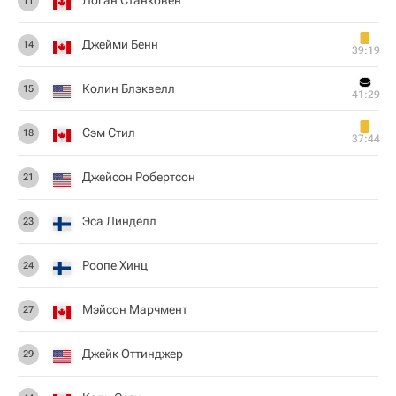
Логан Станковен
11
Джейми Бенн
14
39:19
Колин Блэквелл
15
41:29
Сэм Стил
18
37:44
Джейсон Робертсон
21
Эса Линделл
23
Роопе Хинц
24
Мэйсон Марчмент
27
Джейк Оттинджер
29