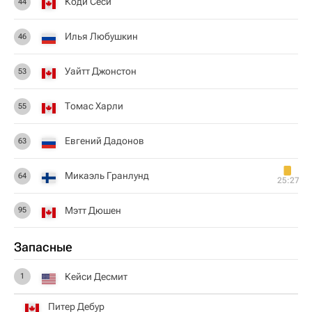
Коди Сеси
44
Илья Любушкин
46
Уайтт Джонстон
53
Томас Харли
55
Евгений Дадонов
63
Микаэль Гранлунд
64
25:27
Мэтт Дюшен
95
Запасные
Кейси Десмит
1
Питер Дебур