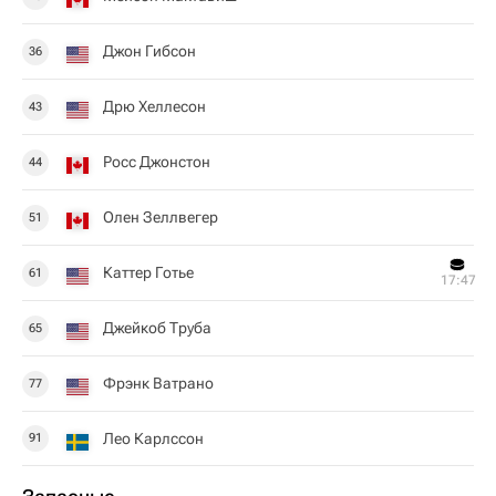
Джон Гибсон
36
Дрю Хеллесон
43
Росс Джонстон
44
Олен Зеллвегер
51
Каттер Готье
61
17:47
Джейкоб Труба
65
Фрэнк Ватрано
77
Лео Карлссон
91