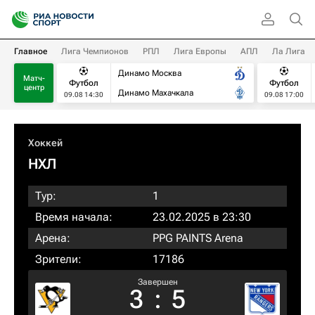
Главное
Лига Чемпионов
РПЛ
Лига Европы
АПЛ
Ла Лига
Динамо Москва
Матч-
Футбол
Футбол
центр
Динамо Махачкала
09.08 14:30
09.08 17:00
Хоккей
НХЛ
Тур:
1
Время начала:
23.02.2025 в 23:30
Арена:
PPG PAINTS Arena
Зрители:
17186
Завершен
3
:
5