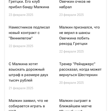
Гретцки. Его клуб
Овечкин очков не
прибил банду Малкина
набрал
23 февраля 2025
23 февраля 2025
Наместников подписал
Малкин признался, что
новый контракт с
не верил в шансы
"Виннипегом"
Овечкина побить
рекорд Гретцки
22 февраля 2025
22 февраля 2025
С Малкина хотят
Тренер "Рейнджерс"
взыскать дорожный
рассказал, когда может
штраф в размере двух
вернуться Шестеркин
тысяч рублей
20 февраля 2025
21 февраля 2025
Малкин заявил, что не
Малкин сыграет в
собирается играть в
ближайшем матче