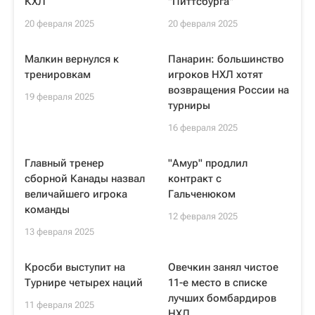
КХЛ
"Питтсбурга"
20 февраля 2025
20 февраля 2025
Малкин вернулся к
Панарин: большинство
тренировкам
игроков НХЛ хотят
возвращения России на
19 февраля 2025
турниры
16 февраля 2025
Главный тренер
"Амур" продлил
сборной Канады назвал
контракт с
величайшего игрока
Гальченюком
команды
12 февраля 2025
13 февраля 2025
Кросби выступит на
Овечкин занял чистое
Турнире четырех наций
11-е место в списке
лучших бомбардиров
11 февраля 2025
НХЛ