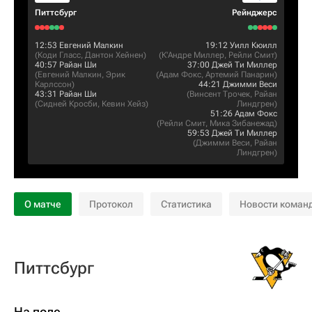
Питтсбург
Рейнджерс
12:53
Евгений Малкин
19:12
Уилл Кюилл
(
Коди Гласс
,
Дантон Хейнен
)
(
К'Андре Миллер
,
Рейли Смит
)
40:57
Райан Ши
37:00
Джей Ти Миллер
(
Евгений Малкин
,
Эрик
(
Адам Фокс
,
Артемий Панарин
)
Карлссон
)
44:21
Джимми Веси
43:31
Райан Ши
(
Винсент Трочек
,
Райан
(
Сидней Кросби
,
Кевин Хейз
)
Линдгрен
)
51:26
Адам Фокс
(
Рейли Смит
,
Мика Зибанежад
)
59:53
Джей Ти Миллер
(
Джимми Веси
,
Райан
Линдгрен
)
О матче
Протокол
Статистика
Новости коман
Питтсбург
На поле