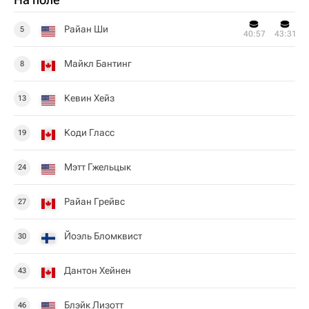
Райан Ши
5
40:57
43:31
Майкл Бантинг
8
Кевин Хейз
13
Коди Гласс
19
Мэтт Гжельцык
24
Райан Грейвс
27
Йоэль Бломквист
30
Дантон Хейнен
43
Блэйк Лизотт
46