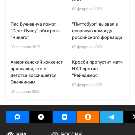
09 февраля 2025
Пас Бучневича помог
"Питтсбург" вызвал в
"Сент-Луису" обыграть
основную команду
"Чикаго"
российского форварда
09 февраля 2025
09 февраля 2025
Американский хоккеист
Кросби пропустит матч
признался, что с
НХЛ против
детства восхищается
"Рейнджерс"
Овечкиным
07 февраля 2025
08 февраля 2025