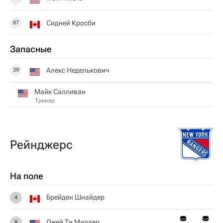
Сидней Кросби
87
Запасные
Алекс Неделькович
39
Майк Салливан
Тренер
Рейнджерс
На поле
Брейден Шнайдер
4
Джей Ти Миллер
8