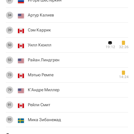
Игорь Шестеркин
31
Артур Калиев
34
Сэм Каррик
39
Уилл Кюилл
50
19:12
32:26
Райан Линдгрен
55
Мэтью Ремпе
73
14:24
К'Андре Миллер
79
Рейли Смит
91
Мика Зибанежад
93