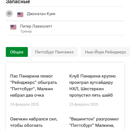
Запасные
Джонатан Куик
32
Питер Лавиолетт
Тренер
Общее
Питтсбург Пингвинз
Нью-Йорк Рейнджерс
Пас Панарина помог
Клуб Панарина крупно
"Рейнджерс" обыграть
проиграл аутсайдеру
"Питтсбург", Малкин
НХЛ, Шестеркин
набрал два очка
пропустил пять шайб
24 февраля 2025
23 февраля 2025
Овечкин набрался сил,
"Вашингтон" разгромил
чтобы обогнать
"Питтсбург" Малкина,