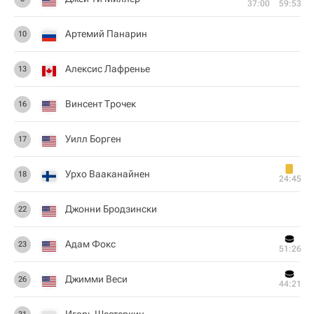
37:00
59:53
Артемий Панарин
10
Алексис Лафренье
13
Винсент Трочек
16
Уилл Борген
17
Урхо Вааканайнен
18
24:45
Джонни Бродзински
22
Адам Фокс
23
51:26
Джимми Веси
26
44:21