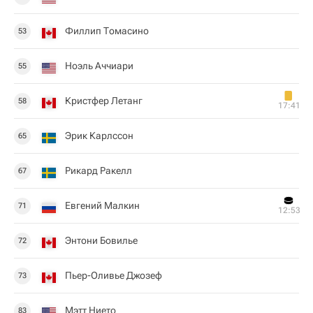
Филлип Томасино
53
Ноэль Аччиари
55
Кристфер Летанг
58
17:41
Эрик Карлссон
65
Рикард Ракелл
67
Евгений Малкин
71
12:53
Энтони Бовилье
72
Пьер-Оливье Джозеф
73
Мэтт Нието
83