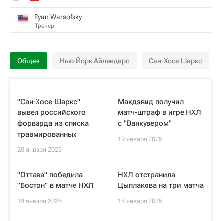
Ryan Warsofsky
Тренер
Общее
Нью-Йорк Айлендерс
Сан-Хосе Шаркс
"Сан-Хосе Шаркс"
Макдэвид получил
вывел российского
матч-штраф в игре НХЛ
форварда из списка
с "Ванкувером"
травмированных
19 января 2025
20 января 2025
"Оттава" победила
НХЛ отстранила
"Бостон" в матче НХЛ
Цыплакова на три матча
19 января 2025
18 января 2025