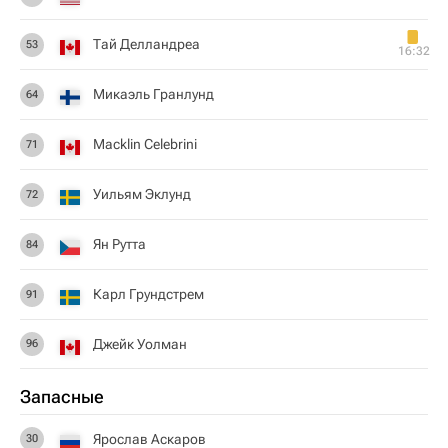
Тай Делландреа
53
16:32
Микаэль Гранлунд
64
Macklin Celebrini
71
Уильям Эклунд
72
Ян Рутта
84
Карл Грундстрем
91
Джейк Уолман
96
Запасные
Ярослав Аскаров
30