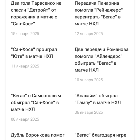
Два гола Тарасенко не
Передача Панарина
спасли "Детройт" от
помогла "Рейнджерс"
поражения в матче с
переиграть "Вегас" в
"Сан-Хосе"
матче НХЛ
15 января 2025
12 января 2025
"Сан-Хосе" проиграл
Две передачи Романова
"Юте" в матче НХЛ
помогли "Айлендерс"
обыграть "Вегас" в
11 января 2025
матче НХЛ
10 января 2025
"Вегас" c Самсоновым
"Анахайм" обыграл
обыграл "Сан-Хосе" в
"Тампу" в матче НХЛ
матче НХЛ
06 января 2025
08 января 2025
Дубль Воронкова помог
"Вегас" благодаря игре