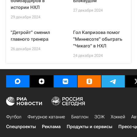
бомбардиров в
Блэквудом
истории НХЛ
27 декабря 2024
29 декабря 2024
"Детройт" сменил
Гол Капризова помог
главного тренера
"Миннесоте" обыграть
"Чикаго" в НХЛ
26 декабря 2024
24 декабря 2024
Футбол
Фигурное катание
Биатлон
ЗОЖ
Хоккей
Ав
Спецпроекты
Реклама
Продукты и сервисы
Пресс-ц