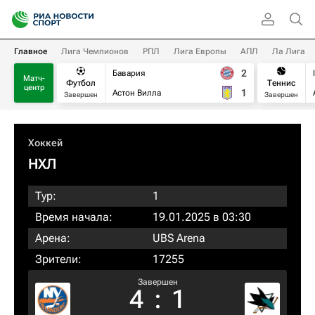
Главное
Лига Чемпионов
РПЛ
Лига Европы
АПЛ
Ла Лига
2
Бавария
Матч-
Футбол
Теннис
центр
1
Астон Вилла
Завершен
Завершен
Хоккей
НХЛ
Тур:
1
Время начала:
19.01.2025 в 03:30
Арена:
UBS Arena
Зрители:
17255
Завершен
4
:
1