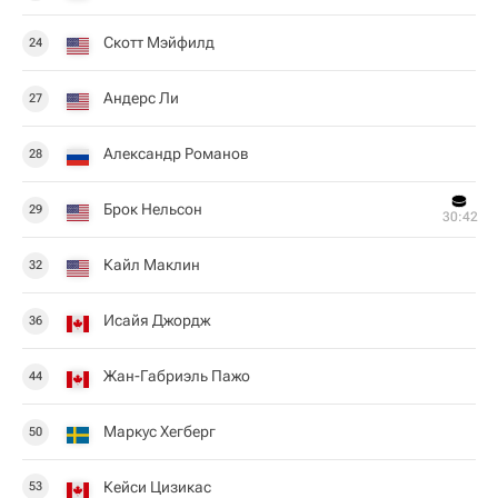
Скотт Мэйфилд
24
Андерс Ли
27
Александр Романов
28
Брок Нельсон
29
30:42
Кайл Маклин
32
Исайя Джордж
36
Жан-Габриэль Пажо
44
Маркус Хегберг
50
Кейси Цизикас
53