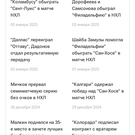
"Коламбусу" обыграть
Дорофеева и
"Сент-Луис" в матче
Самсонова обыграл
НХЛ
"Филадельфию" в НХЛ
05 января 2025
03 января 2025
"Даллас" переиграл
Шайба Замулы помогла
"Оттаву", Дадонов
"Филадельфии"
отдал результативную
обыграть "Сан-Хосе" в
передачу
матче НХЛ
03 января 2025
01 января 2025
Мичков прервал
"Калгари" одержал
семиматчевую серию
победу над "Сан-Хосе" в
без очков в НХЛ
матче НХЛ
30 декабря 2024
29 декабря 2024
Малкин поднялся на 35-
"Колорадо" подписал
е место в зачете лучших
контракт с вратарем