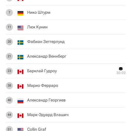
Нико Штурм
7
Люк Кунин
11
Фабиан Зеттерлунд
20
Александр Веннберг
21
Барклай Гудроу
23
30:02
Марио Ферраро
38
Александр Георгиев
40
Марк-Эдуард Влашич
44
Collin Graf
51