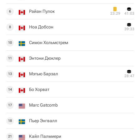
Райан Пулок
6
23:29
41:03
Ноа Добсон
8
39:33
Симон Хольмстрем
10
Энтони Дюклер
11
Мэтью Барзал
13
28:47
Бо Хорват
14
Marc Gatcomb
17
Пьер Энгвалл
18
Кайл Палмиери
21