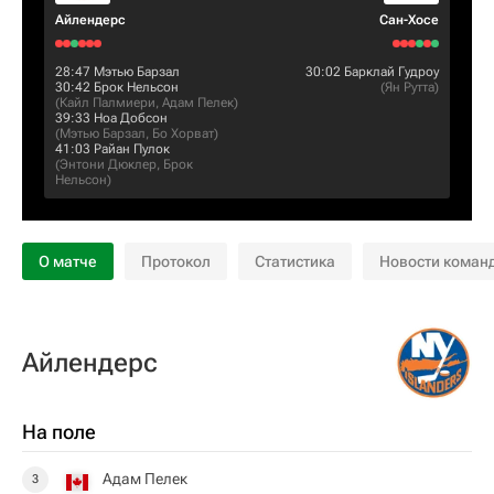
Айлендерс
Сан-Хосе
28:47
Мэтью Барзал
30:02
Барклай Гудроу
30:42
Брок Нельсон
(
Ян Рутта
)
(
Кайл Палмиери
,
Адам Пелек
)
39:33
Ноа Добсон
(
Мэтью Барзал
,
Бо Хорват
)
41:03
Райан Пулок
(
Энтони Дюклер
,
Брок
Нельсон
)
О матче
Протокол
Статистика
Новости коман
Айлендерс
На поле
Адам Пелек
3