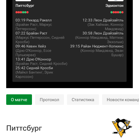
Питтсбург
Эдмонтон
03:19
Рикард Ракелл
12:33
Леон Драйзайтль
(
Брайан Раст
,
Маркус
(
Зак Хайман
,
Коннор
Петтерссон
)
Макдэвид
)
07:22
Брайан Раст
30:58
Леон Драйзайтль
(
Маркус Петтерссон
,
Сидней
(
Коннор Макдэвид
,
Маттиас
Кросби
)
Экхольм
)
09:46
Кевин Хейз
39:15
Райан Нюджент-Хопкинс
(
Дрю О'Коннор
,
Ессе
(
Коннор Макдэвид
,
Эван
Пульюярве
)
Бушар
)
13:41
Дрю О'Коннор
(
Брайан Раст
,
Сидней Кросби
)
25:42
Сидней Кросби
(
Майкл Бантинг
,
Эрик
Карлссон
)
О матче
Протокол
Статистика
Новости коман
Питтсбург