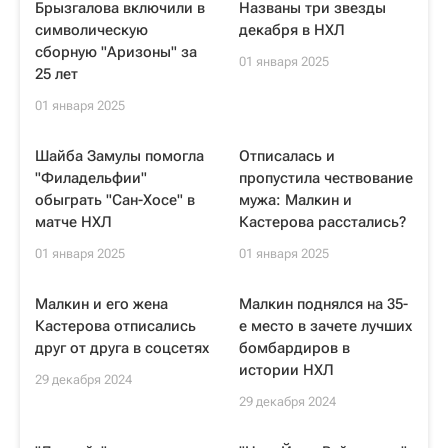
Брызгалова включили в
Названы три звезды
символическую
декабря в НХЛ
сборную "Аризоны" за
01 января 2025
25 лет
01 января 2025
Шайба Замулы помогла
Отписалась и
"Филадельфии"
пропустила чествование
обыграть "Сан-Хосе" в
мужа: Малкин и
матче НХЛ
Кастерова расстались?
01 января 2025
01 января 2025
Малкин и его жена
Малкин поднялся на 35-
Кастерова отписались
е место в зачете лучших
друг от друга в соцсетях
бомбардиров в
истории НХЛ
29 декабря 2024
29 декабря 2024