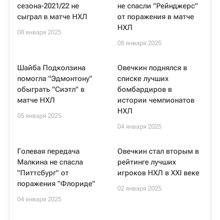
сезона-2021/22 не
не спасли "Рейнджерс"
сыграл в матче НХЛ
от поражения в матче
НХЛ
08 января 2025
08 января 2025
Шайба Подколзина
Овечкин поднялся в
помогла "Эдмонтону"
списке лучших
обыграть "Сиэтл" в
бомбардиров в
матче НХЛ
истории чемпионатов
НХЛ
05 января 2025
04 января 2025
Голевая передача
Овечкин стал вторым в
Малкина не спасла
рейтинге лучших
"Питтсбург" от
игроков НХЛ в XXI веке
поражения "Флориде"
02 января 2025
04 января 2025