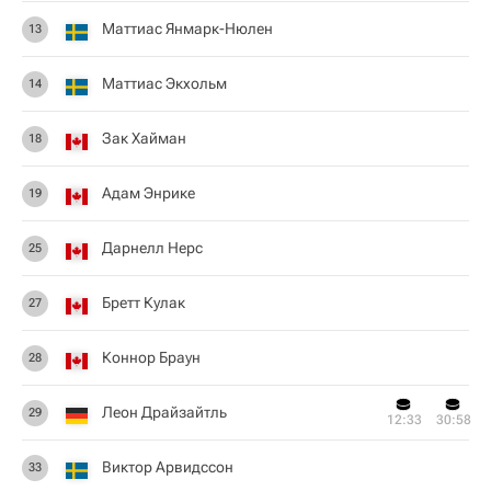
Маттиас Янмарк-Нюлен
13
Маттиас Экхольм
14
Зак Хайман
18
Адам Энрике
19
Дарнелл Нерс
25
Бретт Кулак
27
Коннор Браун
28
Леон Драйзайтль
29
12:33
30:58
Виктор Арвидссон
33