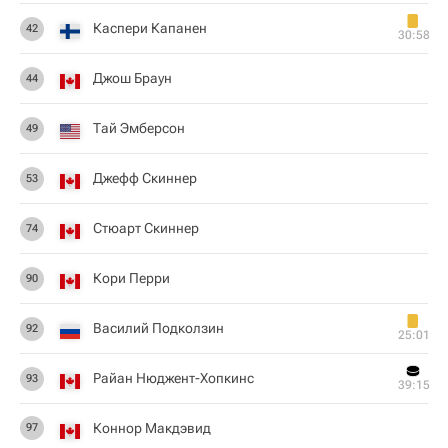
Каспери Капанен
42
30:58
Джош Браун
44
Тай Эмберсон
49
Джефф Скиннер
53
Стюарт Скиннер
74
Кори Перри
90
Василий Подколзин
92
25:01
Райан Нюджент-Хопкинс
93
39:15
Коннор Макдэвид
97