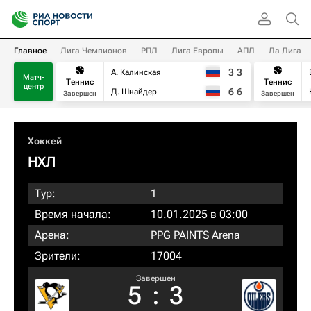
Главное
Лига Чемпионов
РПЛ
Лига Европы
АПЛ
Ла Лига
3
3
А. Калинская
Матч-
Теннис
Теннис
центр
6
6
Д. Шнайдер
Завершен
Завершен
Хоккей
НХЛ
Тур:
1
Время начала:
10.01.2025 в 03:00
Арена:
PPG PAINTS Arena
Зрители:
17004
Завершен
5
:
3