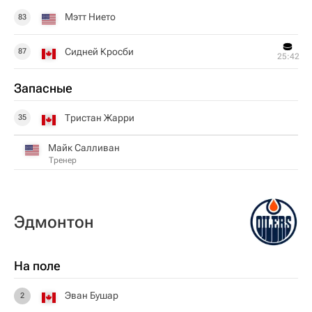
Мэтт Нието
83
Сидней Кросби
87
25:42
Запасные
Тристан Жарри
35
Майк Салливан
Тренер
Эдмонтон
На поле
Эван Бушар
2