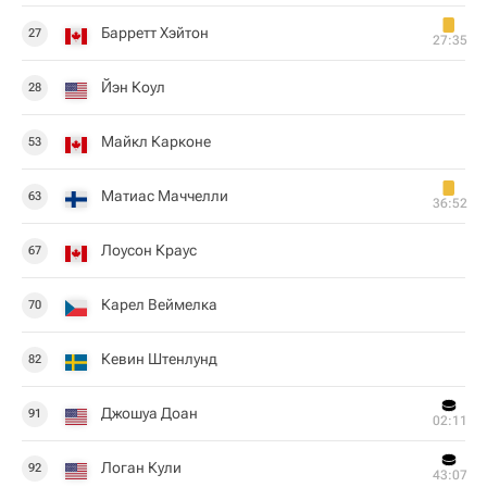
Барретт Хэйтон
27
27:35
Йэн Коул
28
Майкл Карконе
53
Матиас Маччелли
63
36:52
Лоусон Краус
67
Карел Веймелка
70
Кевин Штенлунд
82
Джошуа Доан
91
02:11
Логан Кули
92
43:07