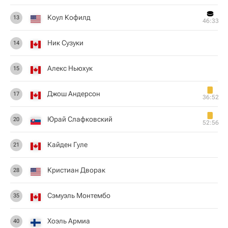
Коул Кофилд
13
46:33
Ник Сузуки
14
Алекс Ньюхук
15
Джош Андерсон
17
36:52
Юрай Слафковский
20
52:56
Кайден Гуле
21
Кристиан Дворак
28
Сэмуэль Монтембо
35
Хоэль Армиа
40