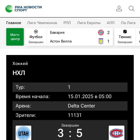
Главное
Лига Чемпионов
РПЛ
Лига Европы
АПЛ
Ла Лига
2
Бавария
Матч-
Футбол
Теннис
центр
1
Астон Вилла
Завершен
Завершен
Хоккей
НХЛ
Тур:
1
Время начала:
15.01.2025 в 05:00
Арена:
Delta Center
Зрители:
11131
Завершен
3
:
5