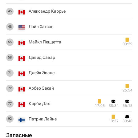
Александр Каррье
45
Лэйн Хатсон
48
Майкл Пеццетта
55
00:29
Давид Савар
58
Джейк Эванс
71
Арбер Зекай
72
26:54
Кирби Дах
77
17:05
38:34
56:15
Патрик Лайне
92
13:37
30:40
Запасные