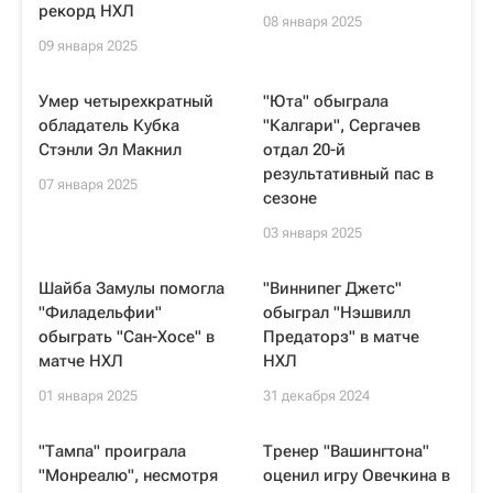
рекорд НХЛ
08 января 2025
09 января 2025
Умер четырехкратный
"Юта" обыграла
обладатель Кубка
"Калгари", Сергачев
Стэнли Эл Макнил
отдал 20-й
результативный пас в
07 января 2025
сезоне
03 января 2025
Шайба Замулы помогла
"Виннипег Джетс"
"Филадельфии"
обыграл "Нэшвилл
обыграть "Сан-Хосе" в
Предаторз" в матче
матче НХЛ
НХЛ
01 января 2025
31 декабря 2024
"Тампа" проиграла
Тренер "Вашингтона"
"Монреалю", несмотря
оценил игру Овечкина в