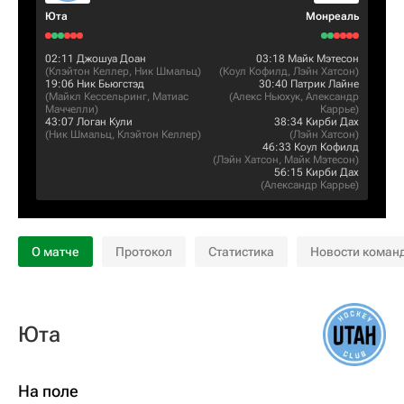
Юта
Монреаль
02:11
Джошуа Доан
03:18
Майк Мэтесон
(
Клэйтон Келлер
,
Ник Шмальц
)
(
Коул Кофилд
,
Лэйн Хатсон
)
19:06
Ник Бьюгстэд
30:40
Патрик Лайне
(
Майкл Кессельринг
,
Матиас
(
Алекс Ньюхук
,
Александр
Маччелли
)
Каррье
)
43:07
Логан Кули
38:34
Кирби Дах
(
Ник Шмальц
,
Клэйтон Келлер
)
(
Лэйн Хатсон
)
46:33
Коул Кофилд
(
Лэйн Хатсон
,
Майк Мэтесон
)
56:15
Кирби Дах
(
Александр Каррье
)
О матче
Протокол
Статистика
Новости коман
Юта
На поле