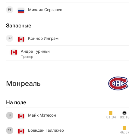
Михаил Сергачев
98
Запасные
Коннор Ингрэм
39
Андре Туриньи
Тренер
Монреаль
На поле
Майк Мэтесон
8
01:04
03:18
Брендан Галлахер
11
46:57