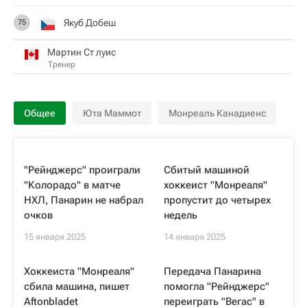
Якуб Добеш
75
Мартин Ст луис
Тренер
Общее
Юта Маммот
Монреаль Канадиенс
"Рейнджерс" проиграли
Сбитый машиной
"Колорадо" в матче
хоккеист "Монреаля"
НХЛ, Панарин не набрал
пропустит до четырех
очков
недель
15 января 2025
14 января 2025
Хоккеиста "Монреаля"
Передача Панарина
сбила машина, пишет
помогла "Рейнджерс"
Aftonbladet
переиграть "Вегас" в