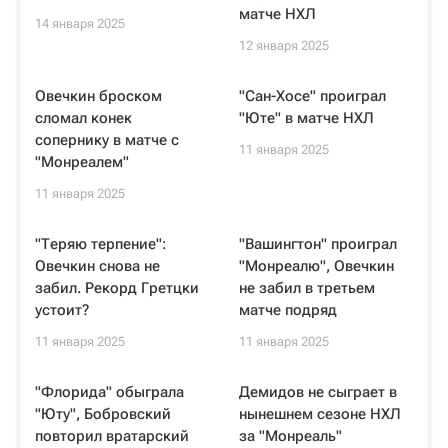
матче НХЛ
14 января 2025
12 января 2025
Овечкин броском
"Сан-Хосе" проиграл
сломал конек
"Юте" в матче НХЛ
сопернику в матче с
11 января 2025
"Монреалем"
11 января 2025
"Теряю терпение":
"Вашингтон" проиграл
Овечкин снова не
"Монреалю", Овечкин
забил. Рекорд Гретцки
не забил в третьем
устоит?
матче подряд
11 января 2025
11 января 2025
"Флорида" обыграла
Демидов не сыграет в
"Юту", Бобровский
нынешнем сезоне НХЛ
повторил вратарский
за "Монреаль"