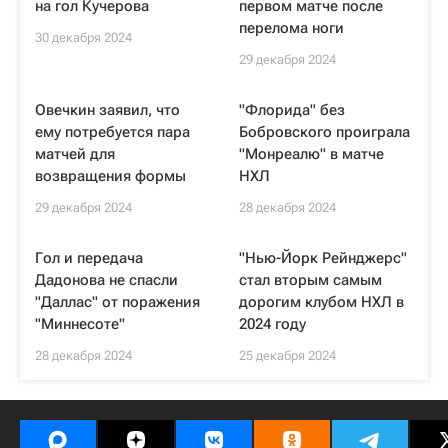
на гол Кучерова
первом матче после
перелома ноги
30 декабря 2024
29 декабря 2024
Овечкин заявил, что
"Флорида" без
ему потребуется пара
Бобровского проиграла
матчей для
"Монреалю" в матче
возвращения формы
НХЛ
29 декабря 2024
28 декабря 2024
Гол и передача
"Нью-Йорк Рейнджерс"
Дадонова не спасли
стал вторым самым
"Даллас" от поражения
дорогим клубом НХЛ в
"Миннесоте"
2024 году
28 декабря 2024
25 декабря 2024