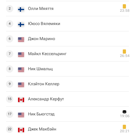
Олли Мяяття
2
23:58
Ююсо Вялемяки
4
Джон Марино
6
Майкл Кессельринг
7
26:54
Ник Шмальц
8
Клэйтон Келлер
9
Александр Керфут
15
Ник Бьюгстэд
17
19:06
Джек Макбэйн
22
20:21