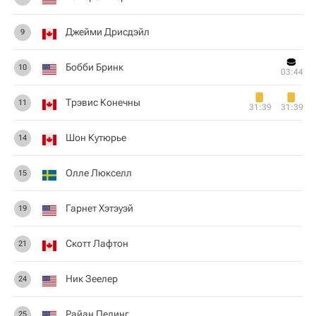
Джейми Дрисдэйл
9
Бобби Бринк
10
03:44
Трэвис Конечны
11
31:39
31:39
Шон Кутюрье
14
Олле Люкселл
15
Гарнет Хэтэуэй
19
Скотт Лафтон
21
Ник Зеелер
24
Райан Пелинг
25