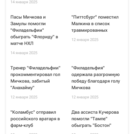
14 января 2025
Пасы Мичкова и
"Питтсбург" поместил
Замулы помогли
Малкина в список
"Филадельфии"
травмированных
обыграть "Флориду" в
12 января 2025
матче НХЛ
14 января 2025
Тренер "Филадельфии"
"Филадельфия"
прокомментировал гол
одержала разгромную
Мичкова, забитый
победу благодаря голу
"Анахайму"
Мичкова
12 января 2025
12 января 2025
"Коламбус" отправил
Два ассиста Кучерова
российского вратаря в
помогли "Тампе"
фарм-клуб
обыграть "Бостон"