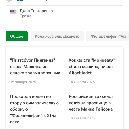
Джон Торторелла
Тренер
Общее
Коламбус Блю Джекетс
Филадельфия Флай
"Питтсбург Пингвинз"
Хоккеиста "Монреаля"
вывел Малкина из
сбила машина, пишет
списка травмированных
Aftonbladet
15 января 2025
14 января 2025
Проворов вошел во
Российский хоккеист
вторую символическую
получил прозвище в
сборную
честь Майка Тайсона
"Филадельфии" в 21-м
14 января 2025
веке