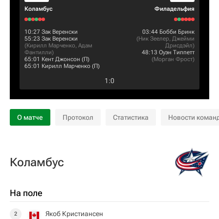
Коламбус
Филадельфия
10:27
Зак Веренски
03:44
Бобби Бринк
55:23
Зак Веренски
(
Ник Зеелер
,
Джейми
(
Кирилл Марченко
,
Адам
Дрисдэйл
)
Фантилли
)
48:13
Оуэн Типпетт
65:01
Кент Джонсон
(П)
(
Морган Фрост
)
65:01
Кирилл Марченко
(П)
1
:
0
О матче
Протокол
Статистика
Новости коман
Коламбус
На поле
Якоб Кристиансен
2