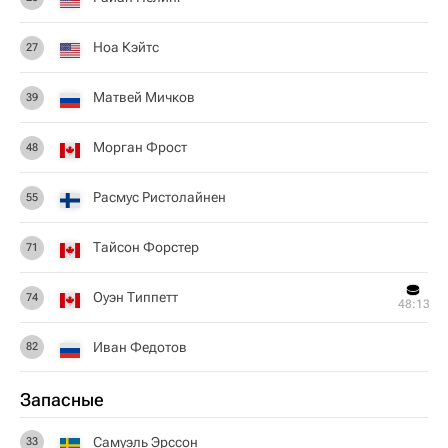
Ноа Кэйтс
27
Матвей Мичков
39
Морган Фрост
48
Расмус Ристолайнен
55
Тайсон Форстер
71
Оуэн Типпетт
74
48:13
Иван Федотов
82
Запасные
Самуэль Эрссон
33