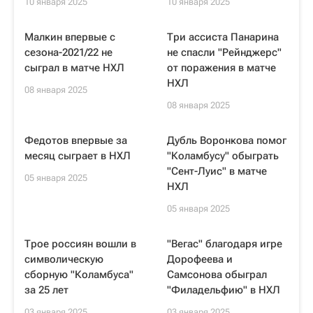
10 января 2025
10 января 2025
Малкин впервые с
Три ассиста Панарина
сезона-2021/22 не
не спасли "Рейнджерс"
сыграл в матче НХЛ
от поражения в матче
НХЛ
08 января 2025
08 января 2025
Федотов впервые за
Дубль Воронкова помог
месяц сыграет в НХЛ
"Коламбусу" обыграть
"Сент-Луис" в матче
05 января 2025
НХЛ
05 января 2025
Трое россиян вошли в
"Вегас" благодаря игре
символическую
Дорофеева и
сборную "Коламбуса"
Самсонова обыграл
за 25 лет
"Филадельфию" в НХЛ
03 января 2025
03 января 2025