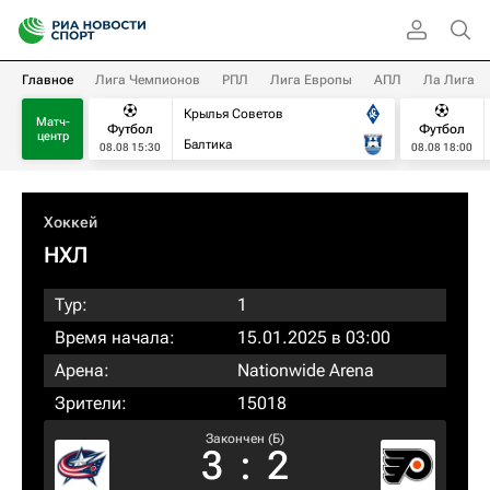
Главное
Лига Чемпионов
РПЛ
Лига Европы
АПЛ
Ла Лига
Крылья Советов
Матч-
Футбол
Футбол
центр
Балтика
08.08 15:30
08.08 18:00
Хоккей
НХЛ
Тур:
1
Время начала:
15.01.2025 в 03:00
Арена:
Nationwide Arena
Зрители:
15018
Закончен (Б)
3
:
2