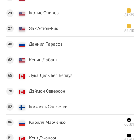
Мэтью Оливер
24
31:39
Зак Астон-Рис
27
52:10
Даниил Тарасов
40
Кевин Лабанк
62
Лука Дель Бел Беллуз
65
Дэймон Северсон
78
Микаэль Салфетки
82
Кирилл Марченко
86
65:01
Кент Джонсон
91
65:01