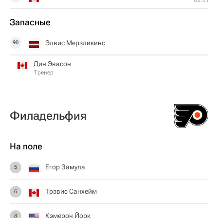
Запасные
Элвис Мерзликинс
90
Дин Эвасон
Тренер
Филадельфия
На поле
Егор Замула
5
Трэвис Санхейм
6
Кэмерон Йорк
8