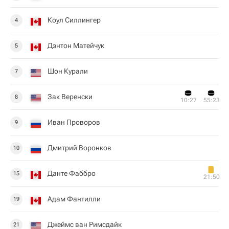
Коул Силлингер
4
Дэнтон Матейчук
5
Шон Курали
7
Зак Веренски
8
10:27
55:23
Иван Проворов
9
Дмитрий Воронков
10
Данте Фаббро
15
21:50
Адам Фантилли
19
Джеймс ван Римсдайк
21