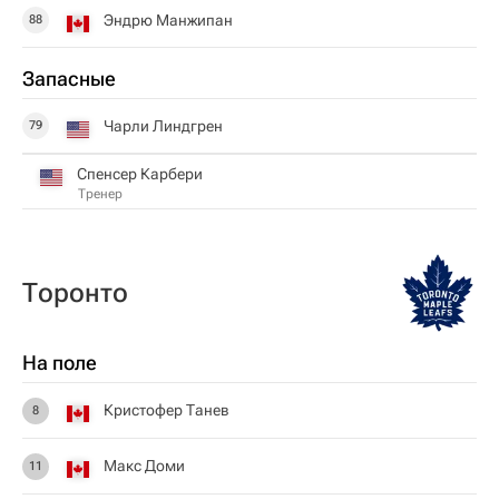
Эндрю Манжипан
88
Запасные
Чарли Линдгрен
79
Спенсер Карбери
Тренер
Торонто
На поле
Кристофер Танев
8
Макс Доми
11