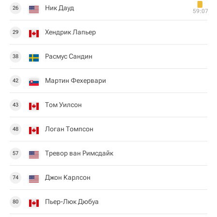
Ник Дауд
26
59:07
Хендрик Лапьер
29
Расмус Сандин
38
Мартин Фехервари
42
Том Уилсон
43
Логан Томпсон
48
Тревор ван Римсдайк
57
Джон Карлсон
74
Пьер-Люк Дюбуа
80