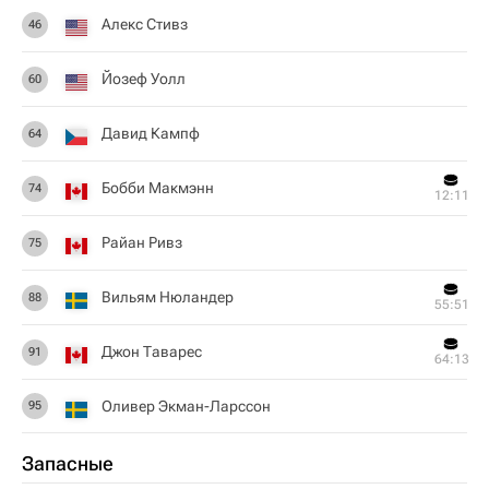
Алекс Стивз
46
Йозеф Уолл
60
Давид Кампф
64
Бобби Макмэнн
74
12:11
Райан Ривз
75
Вильям Нюландер
88
55:51
Джон Таварес
91
64:13
Оливер Экман-Ларссон
95
Запасные