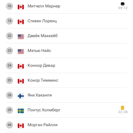
Митчелл Марнер
16
59:12
Стивен Лоренц
18
Джейк Маккейб
22
Мэтью Найс
23
Коннор Девар
24
Конор Тимминс
25
Яни Хаканпя
28
Понтус Холмберг
29
22:38
Морган Райлли
44