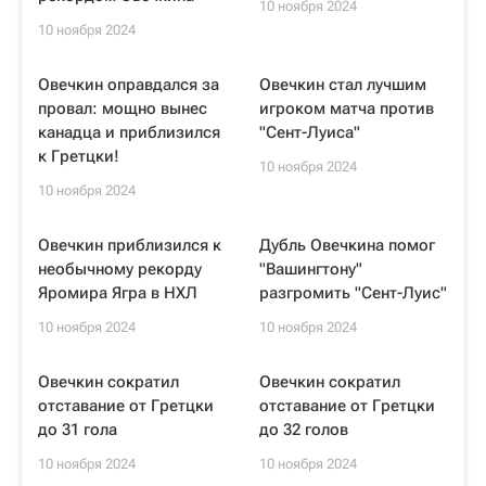
10 ноября 2024
10 ноября 2024
Овечкин оправдался за
Овечкин стал лучшим
провал: мощно вынес
игроком матча против
канадца и приблизился
"Сент-Луиса"
к Гретцки!
10 ноября 2024
10 ноября 2024
Овечкин приблизился к
Дубль Овечкина помог
необычному рекорду
"Вашингтону"
Яромира Ягра в НХЛ
разгромить "Сент-Луис"
10 ноября 2024
10 ноября 2024
Овечкин сократил
Овечкин сократил
отставание от Гретцки
отставание от Гретцки
до 31 гола
до 32 голов
10 ноября 2024
10 ноября 2024