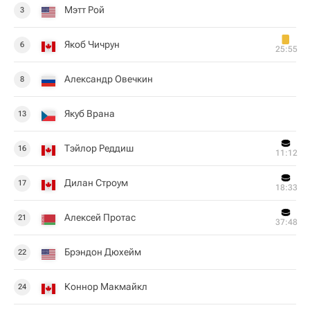
Мэтт Рой
3
Якоб Чичрун
6
25:55
Александр Овечкин
8
Якуб Врана
13
Тэйлор Реддиш
16
11:12
Дилан Строум
17
18:33
Алексей Протас
21
37:48
Брэндон Дюхейм
22
Коннор Макмайкл
24