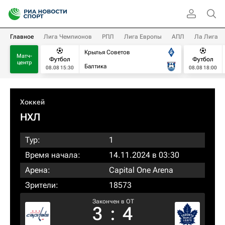
Главное
Лига Чемпионов
РПЛ
Лига Европы
АПЛ
Ла Лига
Крылья Советов
Матч-
Футбол
Футбол
центр
Балтика
08.08 15:30
08.08 18:00
Хоккей
НХЛ
Тур:
1
Время начала:
14.11.2024 в 03:30
Арена:
Capital One Arena
Зрители:
18573
Закончен в OT
3
:
4