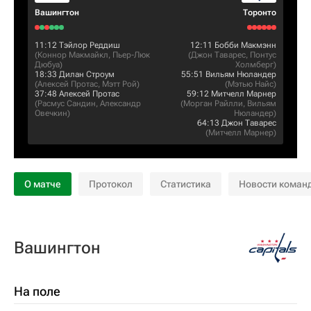
Вашингтон
Торонто
11:12
Тэйлор Реддиш
12:11
Бобби Макмэнн
(
Коннор Макмайкл
,
Пьер-Люк
(
Джон Таварес
,
Понтус
Дюбуа
)
Холмберг
)
18:33
Дилан Строум
55:51
Вильям Нюландер
(
Алексей Протас
,
Мэтт Рой
)
(
Мэтью Найс
)
37:48
Алексей Протас
59:12
Митчелл Марнер
(
Расмус Сандин
,
Александр
(
Морган Райлли
,
Вильям
Овечкин
)
Нюландер
)
64:13
Джон Таварес
(
Митчелл Марнер
)
О матче
Протокол
Статистика
Новости коман
Вашингтон
На поле