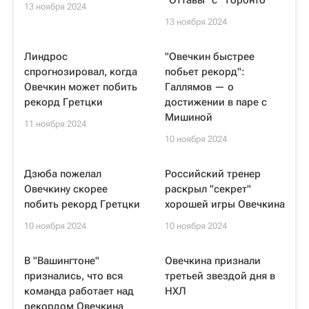
"Оттавы" с "Торонто"
13 ноября 2024
13 ноября 2024
Линдрос
"Овечкин быстрее
спрогнозировал, когда
побьет рекорд":
Овечкин может побить
Галлямов — о
рекорд Гретцки
достижении в паре с
Мишиной
11 ноября 2024
10 ноября 2024
Дзюба пожелал
Российский тренер
Овечкину скорее
раскрыл "секрет"
побить рекорд Гретцки
хорошей игры Овечкина
10 ноября 2024
10 ноября 2024
В "Вашингтоне"
Овечкина признали
признались, что вся
третьей звездой дня в
команда работает над
НХЛ
рекордом Овечкина