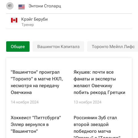
Энтони Столарц
41
Крэйг Беруби
Тренер
Общее
Вашингтон Кэпиталз
Торонто Мейпл Лифс
"Вашингтон" проиграл
Якушев: почти все
"Торонто" в матче НХЛ,
фанаты и эксперты
несмотря на передачу
желают Овечкину
Овечкина
побить рекорд Гретцки
14 ноября 2024
13 ноября 2024
Хоккеист "Питтсбурга"
Россиянин Зуб стал
Эллер вернулся в
второй звездой
"Вашингтон"
победного матча