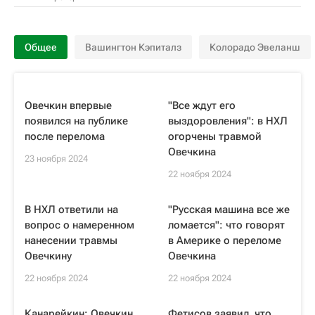
Общее
Вашингтон Кэпиталз
Колорадо Эвеланш
Овечкин впервые
"Все ждут его
появился на публике
выздоровления": в НХЛ
после перелома
огорчены травмой
Овечкина
23 ноября 2024
22 ноября 2024
В НХЛ ответили на
"Русская машина все же
вопрос о намеренном
ломается": что говорят
нанесении травмы
в Америке о переломе
Овечкину
Овечкина
22 ноября 2024
22 ноября 2024
Канарейкин: Овечкин
Фетисов заявил, что