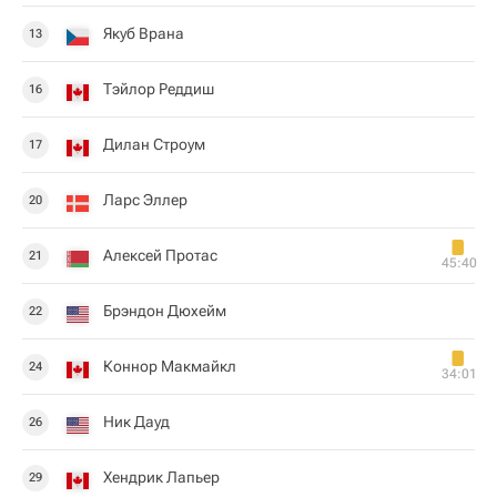
Якуб Врана
13
Тэйлор Реддиш
16
Дилан Строум
17
Ларс Эллер
20
Алексей Протас
21
45:40
Брэндон Дюхейм
22
Коннор Макмайкл
24
34:01
Ник Дауд
26
Хендрик Лапьер
29