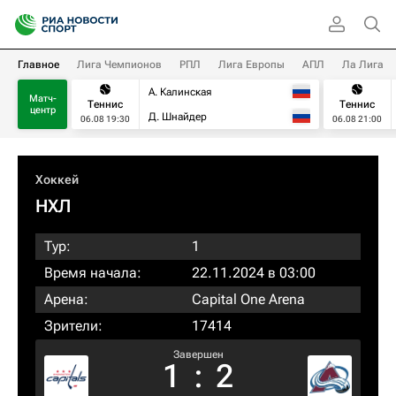
Главное
Лига Чемпионов
РПЛ
Лига Европы
АПЛ
Ла Лига
А. Калинская
Матч-
Теннис
Теннис
центр
Д. Шнайдер
06.08 19:30
06.08 21:00
Хоккей
НХЛ
Тур:
1
Время начала:
22.11.2024 в 03:00
Арена:
Capital One Arena
Зрители:
17414
Завершен
1
:
2