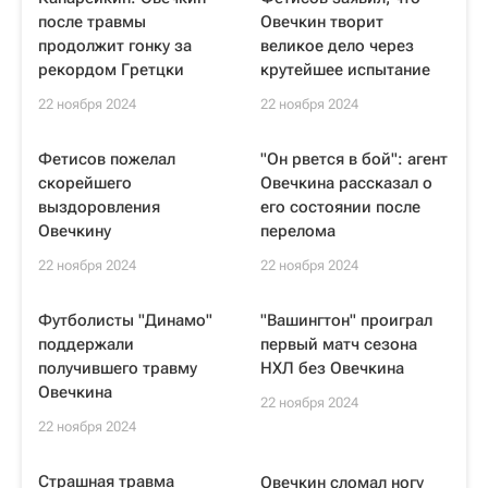
после травмы
Овечкин творит
продолжит гонку за
великое дело через
рекордом Гретцки
крутейшее испытание
22 ноября 2024
22 ноября 2024
Фетисов пожелал
"Он рвется в бой": агент
скорейшего
Овечкина рассказал о
выздоровления
его состоянии после
Овечкину
перелома
22 ноября 2024
22 ноября 2024
Футболисты "Динамо"
"Вашингтон" проиграл
поддержали
первый матч сезона
получившего травму
НХЛ без Овечкина
Овечкина
22 ноября 2024
22 ноября 2024
Страшная травма
Овечкин сломал ногу