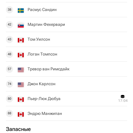
Расмус Сандин
38
Мартин Фехервари
42
Том Уилсон
43
Логан Томпсон
48
Тревор ван Римсдайк
57
Джон Карлсон
74
Пьер-Люк Дюбуа
80
17:04
Эндрю Манжипан
88
Запасные