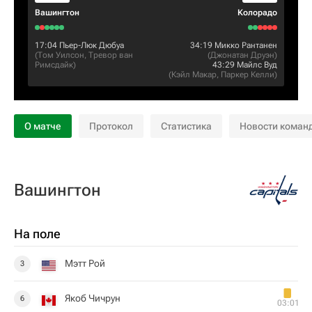
Вашингтон
Колорадо
17:04
Пьер-Люк Дюбуа
34:19
Микко Рантанен
(
Том Уилсон
,
Тревор ван
(
Джонатан Друэн
)
Римсдайк
)
43:29
Майлс Вуд
(
Кэйл Макар
,
Паркер Келли
)
О матче
Протокол
Статистика
Новости коман
Вашингтон
На поле
Мэтт Рой
3
Якоб Чичрун
6
03:01