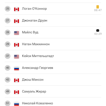
Логан О'Коннор
25
08:47
Джонатан Друэн
27
Майлс Вуд
28
43:29
Натан Маккиннон
29
Кейси Миттельштадт
37
Александр Георгиев
40
Джош Мэнсон
42
Самуэль Жирар
49
Николай Коваленко
51