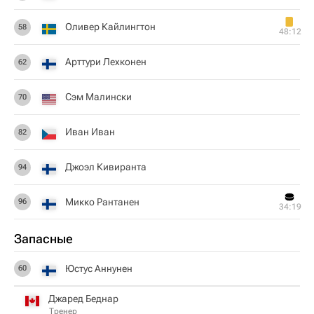
Оливер Кайлингтон
58
48:12
Арттури Лехконен
62
Сэм Малински
70
Иван Иван
82
Джоэл Кивиранта
94
Микко Рантанен
96
34:19
Запасные
Юстус Аннунен
60
Джаред Беднар
Тренер