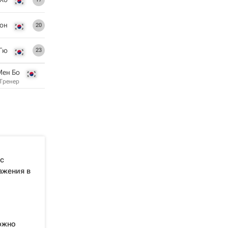
Вон
20
 Гю
23
Мен Бо
Тренер
ас
ажения в
ожно