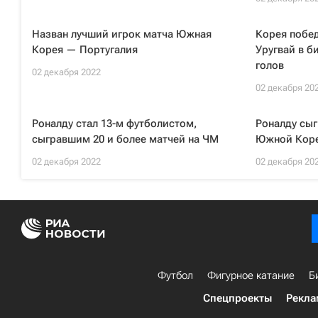
Назван лучший игрок матча Южная
Корея побе
Корея — Португалия
Уругвай в б
голов
02 декабря 2022
02 декабря 20
Роналду стал 13-м футболистом,
Роналду сыг
сыгравшим 20 и более матчей на ЧМ
Южной Кор
02 декабря 2022
02 декабря 20
Футбол
Фигурное катание
Б
Спецпроекты
Рекла