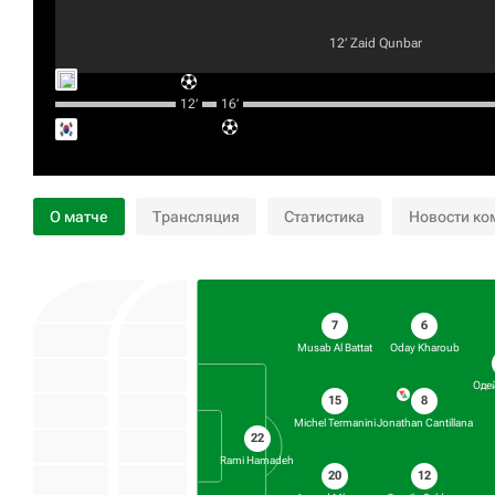
12‎’‎
Zaid Qunbar
12‎’‎
16‎’‎
О матче
Трансляция
Статистика
Новости ко
7
6
Musab Al Battat
Oday Kharoub
Оде
15
8
Michel Termanini
Jonathan Cantillana
22
Rami Hamadeh
20
12