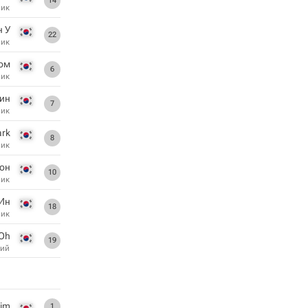
14
ник
н У
22
ник
Бом
6
ник
ин
7
ник
ark
8
ник
он
10
ник
 Ин
18
ник
Oh
19
ий
Kim
1