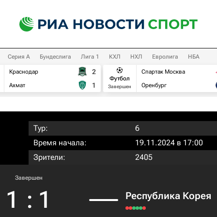
Серия А
Бундеслига
Лига 1
КХЛ
НХЛ
Евролига
НБА
2
Краснодар
Спартак Москва
Футбол
1
Ахмат
Оренбург
Завершен
Тур:
6
Время начала:
19.11.2024 в 17:00
Зрители:
2405
Завершен
1
:
1
Республика Корея