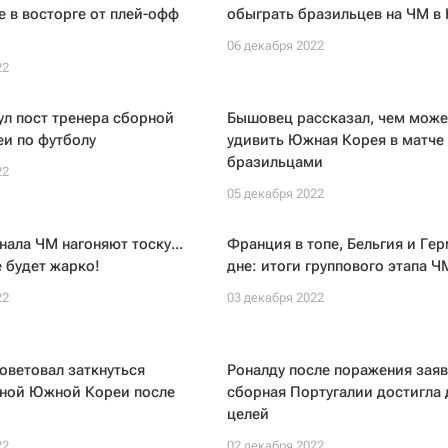
е в восторге от плей-офф
обыграть бразильцев на ЧМ в 
06 декабря 2022
22
ул пост тренера сборной
Бышовец рассказал, чем може
и по футболу
удивить Южная Корея в матче 
бразильцами
22
05 декабря 2022
нала ЧМ нагоняют тоску...
Франция в топе, Бельгия и Гер
 будет жарко!
дне: итоги группового этапа Ч
22
03 декабря 2022
оветовал заткнуться
Роналду после поражения заяв
рной Южной Кореи после
сборная Португалии достигла 
целей
22
02 декабря 2022