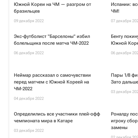
Южной Кореи на ЧМ — разгром от
Испании: вс
бразильцев
ЧМ!
09 декабря 2022
07 декабря 20
Экс-футболист "Барселоны" избил
Бенту покин
болельщика после матча ЧМ-2022
Южной Коре
06 декабря 2022
06 декабря 20
Неймар рассказал о самочувствии
Пары 1/8 фи
перед матчем с Южной Кореей на
Зато дальше
ЧМ-2022
03 декабря 20
04 декабря 2022
Определились все участники плей-офф
Роналду пос
чемпионата мира в Катаре
игроку сбо
замены
03 декабря 2022
02 декабря 20