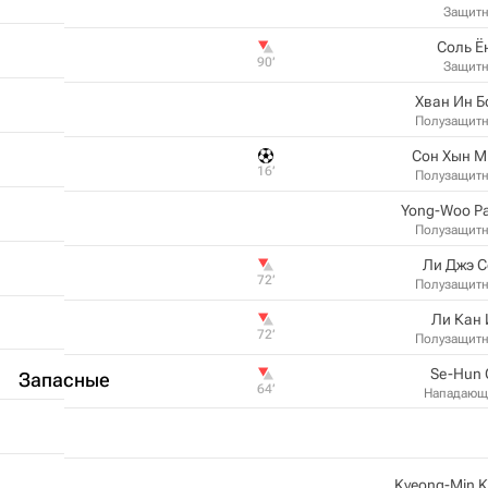
Защит
Соль Ё
90‎’‎
Защит
Хван Ин 
Полузащит
Сон Хын М
16‎’‎
Полузащит
Yong-Woo P
Полузащит
Ли Джэ С
72‎’‎
Полузащит
Ли Кан
72‎’‎
Полузащит
Se-Hun 
Запасные
64‎’‎
Нападающ
Kyeong-Min 