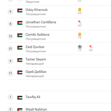
53‎’‎
Защитник
Oday Kharoub
6
84‎’‎
Полузащитник
Jonathan Cantillana
8
60‎’‎
Полузащитник
Camilo Saldana
12
79‎’‎
Полузащитник
Zaid Qunbar
21
12‎’‎
90‎’‎
Полузащитник
Tamer Seyam
9
Нападающий
Одей Даббах
11
Нападающий
Tawfiq Ali
1
Wajdi Nabhan
2