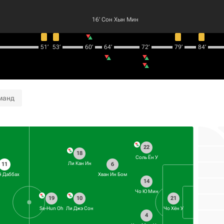
16‎’‎
Сон Хын Мин
51‎’‎
53‎’‎
60‎’‎
64‎’‎
72‎’‎
79‎’‎
84‎’‎
манд
22
18
Соль Ён У
Ли Кан Ин
11
6
й Даббах
Хван Ин Бом
14
Чо Ю Мин
10
19
21
Ли Джэ Сон
Se-Hun Oh
Чо Хён У
4