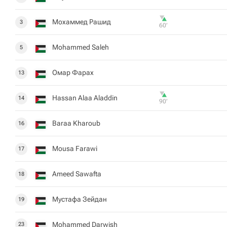
Мохаммед Рашид
3
60‎’‎
Mohammed Saleh
5
Омар Фарах
13
Hassan Alaa Aladdin
14
90‎’‎
Baraa Kharoub
16
Mousa Farawi
17
Ameed Sawafta
18
Мустафа Зейдан
19
Mohammed Darwish
23