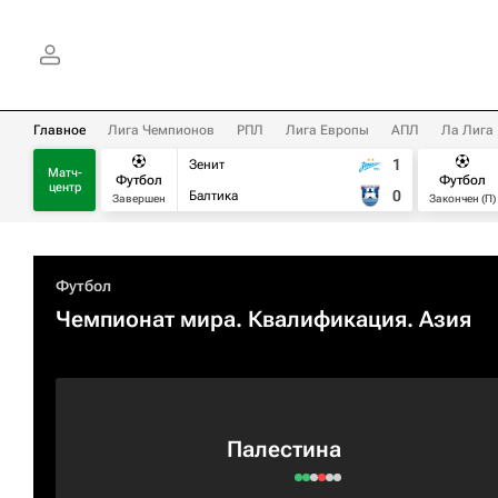
Главное
Лига Чемпионов
РПЛ
Лига Европы
АПЛ
Ла Лига
1
Зенит
Матч-
Футбол
Футбол
центр
0
Балтика
Завершен
Закончен (П)
Футбол
Чемпионат мира. Квалификация. Азия
Палестина