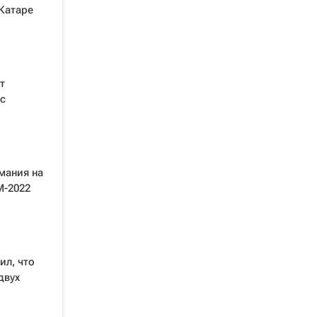
Катаре
т
с
мания на
М-2022
ил, что
двух