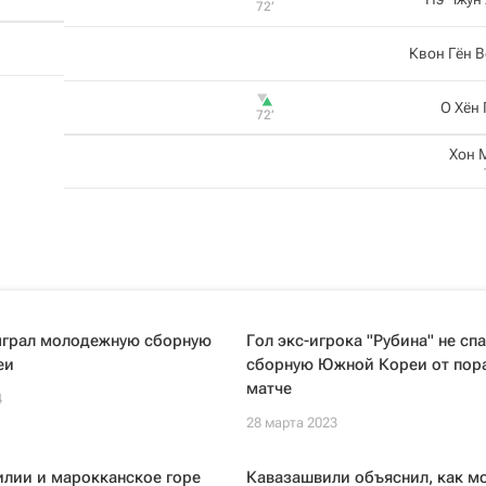
72‎’‎
Квон Гён 
О Хён
72‎’‎
Хон 
ыграл молодежную сборную
Гол экс-игрока "Рубина" не сп
еи
сборную Южной Кореи от пор
матче
4
28 марта 2023
илии и марокканское горе
Кавазашвили объяснил, как м