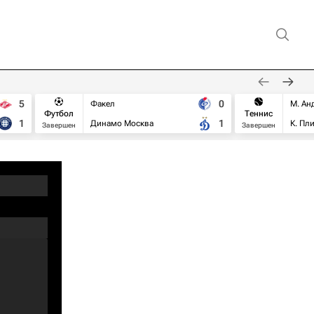
5
0
Факел
М. Ан
Футбол
Теннис
1
1
Динамо Москва
К. Пл
Завершен
Завершен