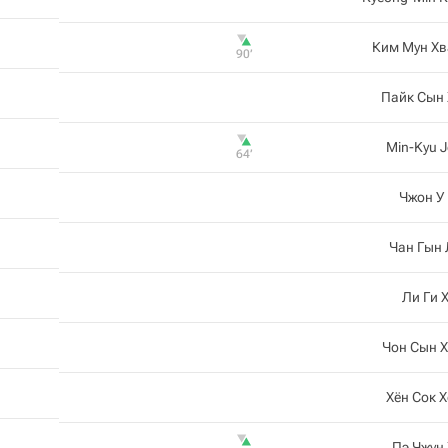
Ким Мун Хв
90‎’‎
Пайк Сын
Min-Kyu 
64‎’‎
Чжон У
Чан Гын
Ли Ги 
Чон Сын 
Хён Сок 
Пэ Чжун