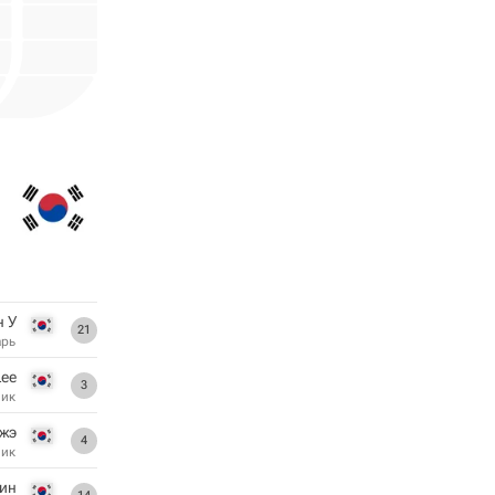
н У
21
арь
Lee
3
ник
жэ
4
ник
ин