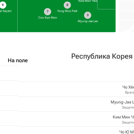
Ким Мин Чжэ
9
8
er Seyam
Yong-Woo Park
7
3
Сон Хын Мин
Myung-Jae Lee
Республика Корея
На поле
Чо Хё
Врат
Myung-Jae 
Защит
Ким Мин Ч
Защит
Чо Ю М