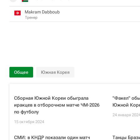
Makram Dabboub
Тренер
Общее
Южная Корея
Сборная Южной Кореи обыграла
"Факел" об
иракцев в отборочном матче ЧМ-2026
Южной Кор
по футболу
24 января 202
15 октября 2024
СМИ: в КНДР показали один матч
Танцы Браз