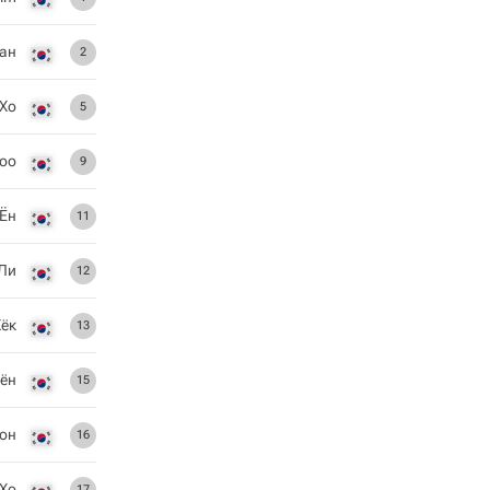
ан
2
 Хо
5
Joo
9
 Ён
11
 Ли
12
Хёк
13
Хён
15
Хон
16
 Хо
17