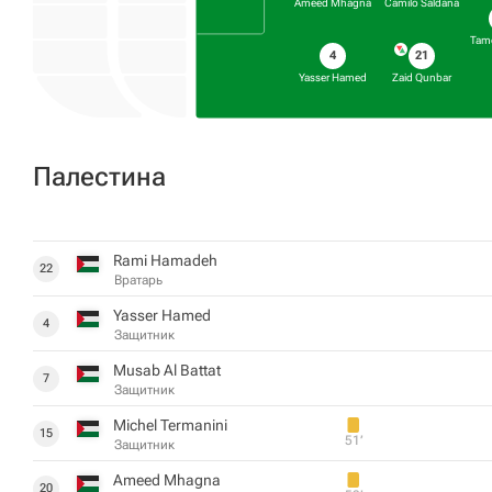
Ameed Mhagna
Camilo Saldana
Tam
4
21
Yasser Hamed
Zaid Qunbar
Палестина
Rami Hamadeh
22
Вратарь
Yasser Hamed
4
Защитник
Musab Al Battat
7
Защитник
Michel Termanini
15
51‎’‎
Защитник
Ameed Mhagna
20