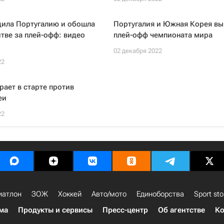
дила Португалию и обошла
Португалия и Южная Корея вы
итве за плей-офф: видео
плей-офф чемпионата мира
02 декабря 2022
22
рает в старте против
еи
22
иатлон
ЗОЖ
Хоккей
Авто/мото
Единоборства
Sport sto
ма
Продукты и сервисы
Пресс-центр
Об агентстве
Ко