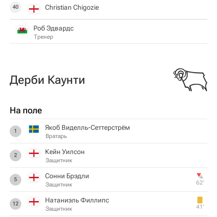
Christian Chigozie
40
Роб Эдвардс
Тренер
Дерби Каунти
На поле
Якоб Виделль-Сеттерстрём
1
Вратарь
Кейн Уилсон
2
Защитник
Сонни Брэдли
5
62‎’‎
Защитник
Натаниэль Филлипс
12
41‎’‎
Защитник