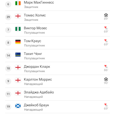
Марк МакГиннесс
6
Защитник
Томас Холмс
29
89‎’‎
Защитник
Виктор Мозес
7
69‎’‎
Полузащитник
Том Краус
8
69‎’‎
Полузащитник
Тахит Чонг
14
Полузащитник
Джордан Кларк
18
86‎’‎
Полузащитник
Карлтон Моррис
9
90‎’‎
Нападающий
Элайджа Адебайо
11
Нападающий
Джейкоб Браун
19
69‎’‎
Нападающий