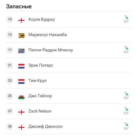
Запасные
Коуле Вудроу
10
69‎’‎
Марвелус Накамба
13
Пелли-Раддок Мпанзу
17
69‎’‎
Эрик Питерс
21
Тим Крул
23
Джо Тейлор
25
86‎’‎
Zack Nelson
37
69‎’‎
Джозеф Джонсон
38
86‎’‎