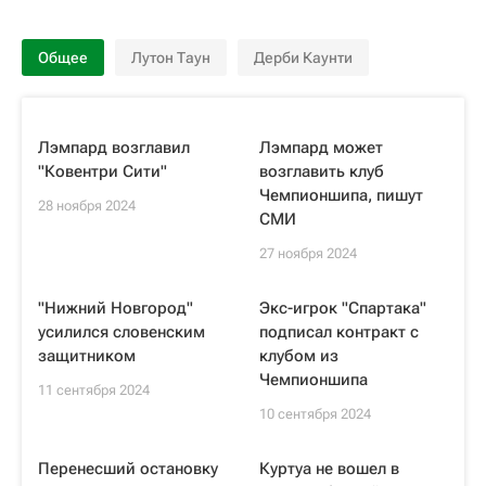
Общее
Лутон Таун
Дерби Каунти
Лэмпард возглавил
Лэмпард может
"Ковентри Сити"
возглавить клуб
Чемпионшипа, пишут
28 ноября 2024
СМИ
27 ноября 2024
"Нижний Новгород"
Экс-игрок "Спартака"
усилился словенским
подписал контракт с
защитником
клубом из
Чемпионшипа
11 сентября 2024
10 сентября 2024
Перенесший остановку
Куртуа не вошел в