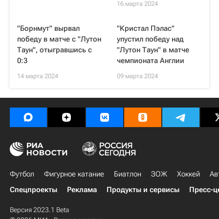
16 марта 2024
"Борнмут" вырвал
"Кристал Пэлас"
победу в матче с "Лутон
упустил победу над
Таун", отыгравшись с
"Лутон Таун" в матче
0:3
чемпионата Англии
14 марта 2024
09 марта 2024
Футбол
Фигурное катание
Биатлон
ЗОЖ
Хоккей
Ав
Спецпроекты
Реклама
Продукты и сервисы
Пресс-ц
Версия 2023.1 Beta