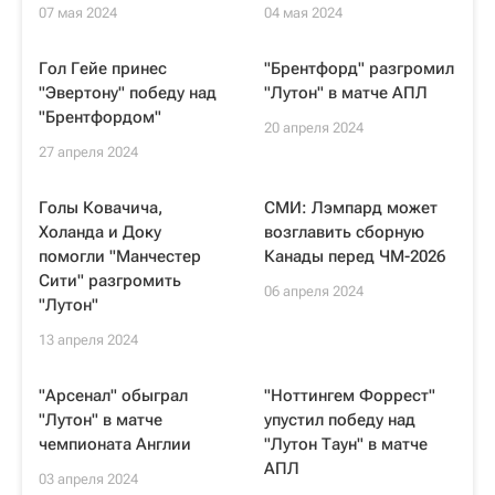
07 мая 2024
04 мая 2024
Гол Гейе принес
"Брентфорд" разгромил
"Эвертону" победу над
"Лутон" в матче АПЛ
"Брентфордом"
20 апреля 2024
27 апреля 2024
Голы Ковачича,
СМИ: Лэмпард может
Холанда и Доку
возглавить сборную
помогли "Манчестер
Канады перед ЧМ-2026
Сити" разгромить
06 апреля 2024
"Лутон"
13 апреля 2024
"Арсенал" обыграл
"Ноттингем Форрест"
"Лутон" в матче
упустил победу над
чемпионата Англии
"Лутон Таун" в матче
АПЛ
03 апреля 2024