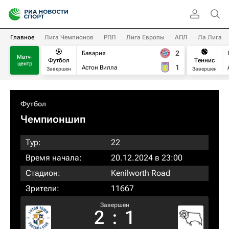
Главное
Лига Чемпионов
РПЛ
Лига Европы
АПЛ
Ла Лига
2
Бавария
Матч-
Футбол
Теннис
центр
1
Астон Вилла
Завершен
Завершен
Футбол
Чемпионшип
Тур:
22
Время начала:
20.12.2024 в 23:00
Стадион:
Kenilworth Road
Зрители:
11667
Завершен
2
:
1