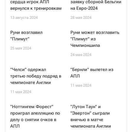
сердца игрок АПЛ
заявку сборной Бельгии
вернулся к тренировкам
на Евро-2024
13 августа 2024
28 мая 2024
Руни возглавил
Руни может возглавить
"Плимут"
"Плимут" из
Чемпионшипа
25 мая 2024
24 мая 2024
"Челси" одержал
"Бернли" вылетел из
третью победу подряд в
АПЛ
чемпионате Англии
11 мая 2024
11 мая 2024
"Ноттингем Форест"
"Лутон Таун" и
проиграл апелляцию по
"Эвертон" сыграли
делу о снятии очков в
вничью в матче
АПЛ
чемпионата Англии