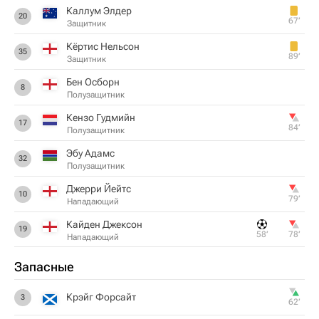
Каллум Элдер
20
67‎’‎
Защитник
Кёртис Нельсон
35
89‎’‎
Защитник
Бен Осборн
8
Полузащитник
Кензо Гудмийн
17
84‎’‎
Полузащитник
Эбу Адамс
32
Полузащитник
Джерри Йейтс
10
79‎’‎
Нападающий
Кайден Джексон
19
58‎’‎
78‎’‎
Нападающий
Запасные
Крэйг Форсайт
3
62‎’‎