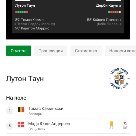
Лутон Таун
Дерби Каунти
89‎’‎
Томас Холмс
58‎’‎
Кайден Джексон
(
Пелли-Раддок Мпанзу
)
(
Кейн Уилсон
)
90‎’‎
Карлтон Моррис
О матче
Трансляция
Статистика
Новости ком
Лутон Таун
На поле
Томас Каминьски
1
Вратарь
Мадс Юэль Андерсен
5
37‎’‎
86‎’‎
Защитник